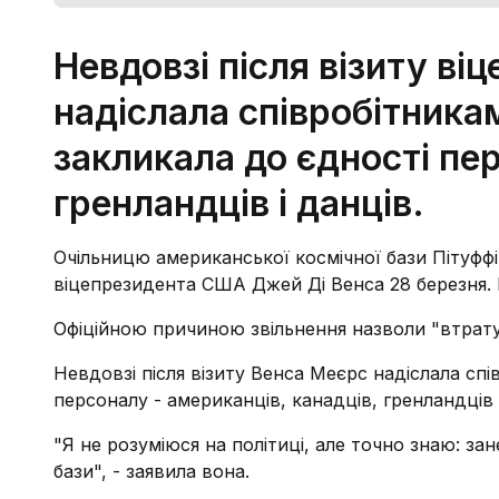
Невдовзі після візиту в
надіслала співробітника
закликала до єдності пер
гренландців і данців.
Очільницю американської космічної бази Пітуффі
віцепрезидента США Джей Ді Венса 28 березня. П
Офіційною причиною звільнення назволи "втрату 
Невдовзі після візиту Венса Меєрс надіслала сп
персоналу - американців, канадців, гренландців і
"Я не розуміюся на політиці, але точно знаю: за
бази", - заявила вона.