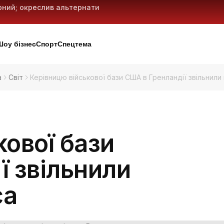
рний; окреслив альтернативні
 що означає тренд і як діяти
робочих місць: план дій
лістичних ракет і 18 дронів —
Шоу бізнес
Спорт
Спецтема
а
Світ
Керівницю військової бази США в Гренландії звільнили 
кової бази
ї звільнили
са