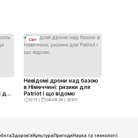
Світ
Невідомі дрони над базою
в Німеччині: ризики для
є для
Patriot і що відомо
12:17
❘
08.08.26
❘
101
обота
Здоров'я
Культура
Пригоди
Наука та технології