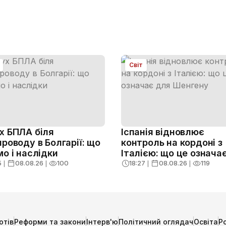
Світ
х БПЛА біля
Іспанія відновлює
проводу в Болгарії: що
контроль на кордоні з
мо і наслідки
Італією: що це означа
Шенгену
5
❘
08.08.26
❘
100
18:27
❘
08.08.26
❘
119
отів
Реформи та закони
Інтерв'ю
Політичний оглядач
Освіта
Р