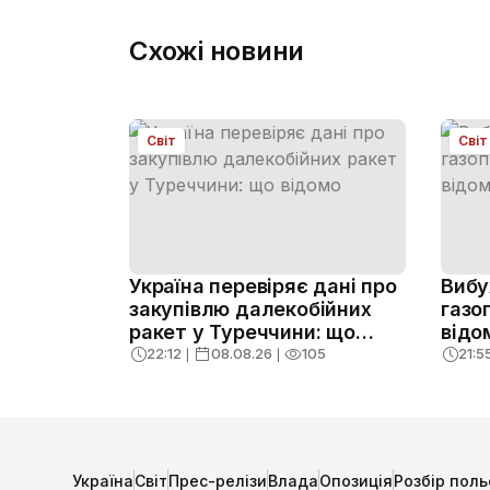
Схожі новини
Світ
Світ
Україна перевіряє дані про
Вибу
закупівлю далекобійних
газо
ракет у Туреччини: що
відо
відомо
22:12
❘
08.08.26
❘
105
21:5
Україна
Світ
Прес-релізи
Влада
Опозиція
Розбір поль