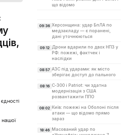
що відомо
с
Херсонщина: удар БпЛА по
09:36
му
медзакладу — є поранені,
дані уточнюються
ців,
Дрони вдарили по двох НПЗ у
09:12
РФ: пожежі, фактчек і
наслідки
АЗС під ударами: як місто
08:57
зберігає доступ до пального
С‑300 і Patriot: чи здатна
08:16
модернізація з США
розвантажити ППО
 єдності
Київ: пожежі на Оболоні після
08:02
атаки — що відомо прямо
зараз
я нашої
Масований удар по
18:46
«Укрнафті»: ушкоджено 7