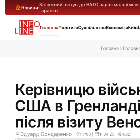
Залужний: вступ до НАТО зараз малоймові
Новини:
гарантії
Антибіотикорезистентність у дітей зростає:
Генеративний ШІ може витіснити мільйони 
Київ і область під масованим ударом: 29 ба
попередньо
Головна
Політика
Суспільство
Економіка
Київ
Головна
Головн
Керівницю війсь
США в Гренланді
після візиту Вен
Эдуард Бондаренко
❘
17:00
❘
11.04.25
❘
602