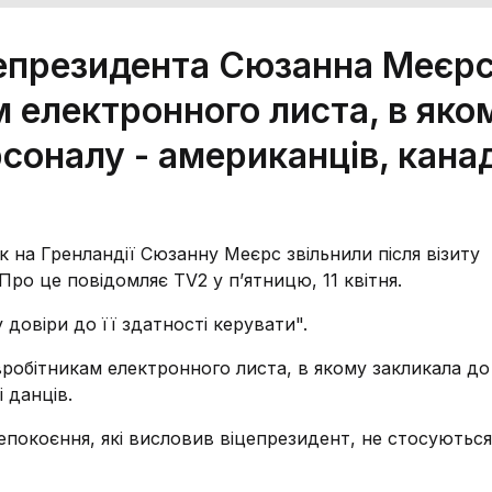
іцепрезидента Сюзанна Меєр
м електронного листа, в яко
соналу - американців, канад
к на Гренландії Сюзанну Меєрс звільнили після візиту
ро це повідомляє TV2 у п’ятницю, 11 квітня.
довіри до її здатності керувати".
івробітникам електронного листа, в якому закликала до
 данців.
непокоєння, які висловив віцепрезидент, не стосуютьс