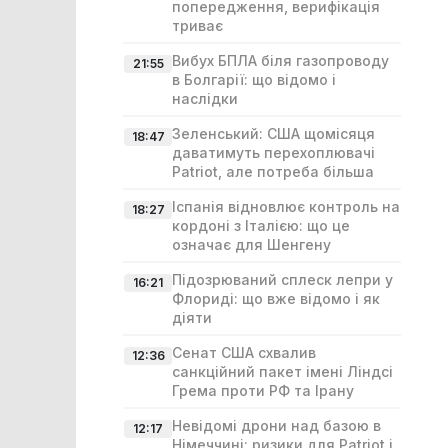
попередження, верифікація
триває
Вибух БПЛА біля газопроводу
21:55
в Болгарії: що відомо і
наслідки
Зеленський: США щомісяця
18:47
даватимуть перехоплювачі
Patriot, але потреба більша
Іспанія відновлює контроль на
18:27
кордоні з Італією: що це
означає для Шенгену
Підозрюваний сплеск лепри у
16:21
Флориді: що вже відомо і як
діяти
Сенат США схвалив
12:36
санкційний пакет імені Ліндсі
Гремa проти РФ та Ірану
Невідомі дрони над базою в
12:17
Німеччині: ризики для Patriot і