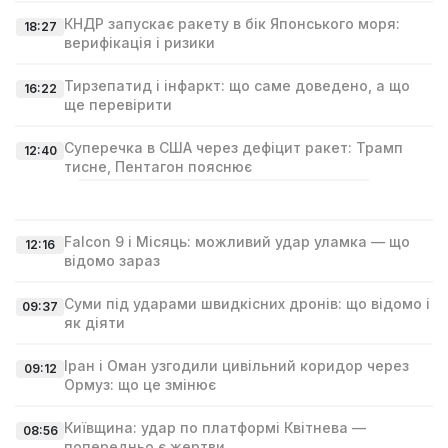
КНДР запускає ракету в бік Японського моря:
18:27
верифікація і ризики
Тирзепатид і інфаркт: що саме доведено, а що
16:22
ще перевірити
Суперечка в США через дефіцит ракет: Трамп
12:40
тисне, Пентагон пояснює
Falcon 9 і Місяць: можливий удар уламка — що
12:16
відомо зараз
Суми під ударами швидкісних дронів: що відомо і
09:37
як діяти
Іран і Оман узгодили цивільний коридор через
09:12
Ормуз: що це змінює
Київщина: удар по платформі Квітнева —
08:56
попередньо є жертви