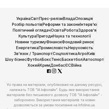
Україна
Світ
Прес-релізи
Влада
Опозиція
Розбір польотів
Реформи та закони
Інтерв'ю
Політичний оглядач
Освіта
Робота
Здоров'я
Культура
Пригоди
Наука та технології
Новини туризму
Фінанси
Фондовий ринок
Енергетика
Промисловість
Нерухомість
Зв'язок / Транспорт
Соцполітика
Агро
Київ
Шоу бізнес
Футбол
Бокс
Теніс
Баскетбол
Автоспорт
Хокей
Крим
Донбас
ЄС
Війна
Усі права на матеріали, опубліковані на даному ресурсі,
належать ТОВ "ІА Інфолайн". Будь-яке використання
матеріалів без письмового дозволу ТОВ "ІА Інфолайн" -
заборонено. Використання матеріалів та новин
дозволяється за умови посилання на Infoline.ua.