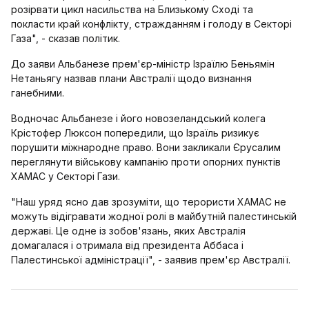
розірвати цикл насильства на Близькому Сході та
покласти край конфлікту, стражданням і голоду в Секторі
Газа", - сказав політик.
До заяви Альбанезе прем'єр-міністр Ізраїлю Беньямін
Нетаньягу назвав плани Австралії щодо визнання
ганебними.
Водночас Альбанезе і його новозеландський колега
Крістофер Люксон попередили, що Ізраїль ризикує
порушити міжнародне право. Вони закликали Єрусалим
переглянути військову кампанію проти опорних пунктів
ХАМАС у Секторі Гази.
"Наш уряд ясно дав зрозуміти, що терористи ХАМАС не
можуть відігравати жодної ролі в майбутній палестинській
державі. Це одне із зобов'язань, яких Австралія
домагалася і отримала від президента Аббаса і
Палестинської адміністрації", - заявив прем'єр Австралії.