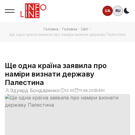
UA
RU
Те
Головна
Головна
Світ
Ще одна країна заявила про наміри визнати державу Палестина
Ще одна країна заявила про
наміри визнати державу
Палестина
Эдуард Бондаренко
13:30
11.08.25
491