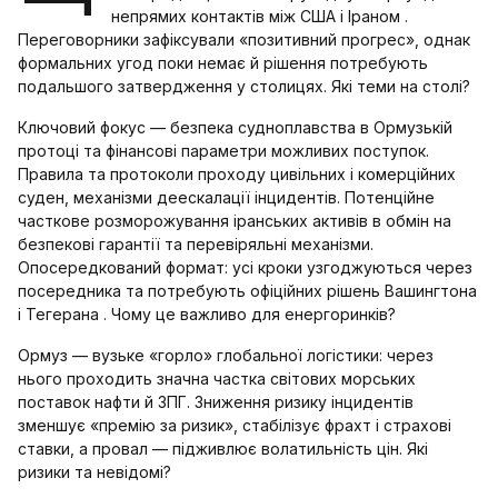
непрямих контактів між США і Іраном .
Переговорники зафіксували «позитивний прогрес», однак
формальних угод поки немає й рішення потребують
подальшого затвердження у столицях. Які теми на столі?
Ключовий фокус — безпека судноплавства в Ормузькій
протоці та фінансові параметри можливих поступок.
Правила та протоколи проходу цивільних і комерційних
суден, механізми деескалації інцидентів. Потенційне
часткове розморожування іранських активів в обмін на
безпекові гарантії та перевіряльні механізми.
Опосередкований формат: усі кроки узгоджуються через
посередника та потребують офіційних рішень Вашингтона
і Тегерана . Чому це важливо для енергоринків?
Ормуз — вузьке «горло» глобальної логістики: через
нього проходить значна частка світових морських
поставок нафти й ЗПГ. Зниження ризику інцидентів
зменшує «премію за ризик», стабілізує фрахт і страхові
ставки, а провал — підживлює волатильність цін. Які
ризики та невідомі?