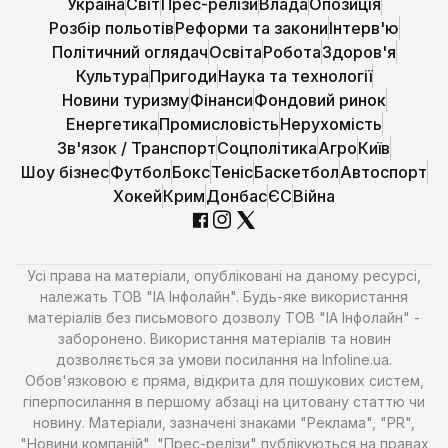
Україна
Світ
Прес-релізи
Влада
Опозиція
Розбір польотів
Реформи та закони
Інтерв'ю
Політичний оглядач
Освіта
Робота
Здоров'я
Культура
Пригоди
Наука та технології
Новини туризму
Фінанси
Фондовий ринок
Енергетика
Промисловість
Нерухомість
Зв'язок / Транспорт
Соцполітика
Агро
Київ
Шоу бізнес
Футбол
Бокс
Теніс
Баскетбол
Автоспорт
Хокей
Крим
Донбас
ЄС
Війна
Усі права на матеріали, опубліковані на даному ресурсі,
належать ТОВ "ІА Інфолайн". Будь-яке використання
матеріалів без письмового дозволу ТОВ "ІА Інфолайн" -
заборонено. Використання матеріалів та новин
дозволяється за умови посилання на Infoline.ua.
Обов'язковою є пряма, відкрита для пошукових систем,
гіперпосилання в першому абзаці на цитовану статтю чи
новину. Матеріали, зазначені знаками "Реклама", "PR",
"Новини компаній", "Прес-релізи" публікуються на правах