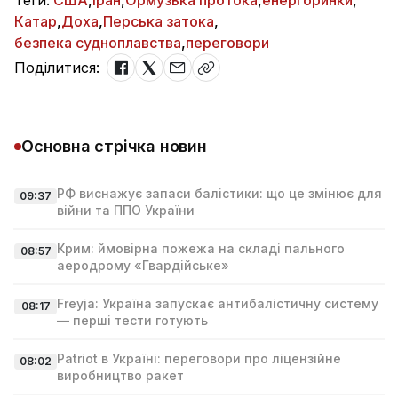
Теги:
США
,
Іран
,
Ормузька протока
,
енергоринки
,
Катар
,
Доха
,
Перська затока
,
безпека судноплавства
,
переговори
Поділитися:
Основна стрічка новин
РФ виснажує запаси балістики: що це змінює для
09:37
війни та ППО України
Крим: ймовірна пожежа на складі пального
08:57
аеродрому «Гвардійське»
Freyja: Україна запускає антибалістичну систему
08:17
— перші тести готують
Patriot в Україні: переговори про ліцензійне
08:02
виробництво ракет