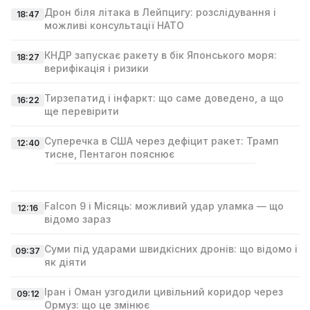
Дрон біля літака в Лейпцигу: розслідування і
18:47
можливі консультації НАТО
КНДР запускає ракету в бік Японського моря:
18:27
верифікація і ризики
Тирзепатид і інфаркт: що саме доведено, а що
16:22
ще перевірити
Суперечка в США через дефіцит ракет: Трамп
12:40
тисне, Пентагон пояснює
Falcon 9 і Місяць: можливий удар уламка — що
12:16
відомо зараз
Суми під ударами швидкісних дронів: що відомо і
09:37
як діяти
Іран і Оман узгодили цивільний коридор через
09:12
Ормуз: що це змінює