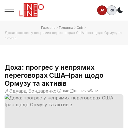
UA
RU
Те
Головна
Головна
Світ
Доха: прогрес у непрямих переговорах США–Іран щодо Ормузу та
активів
Доха: прогрес у непрямих
переговорах США–Іран щодо
Ормузу та активів
Эдуард Бондаренко
11:46
03.07.26
321