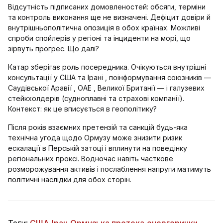
Відсутність підписаних домовленостей: обсяги, терміни
та контроль виконання ще не визначені. Дефіцит довіри й
внутрішньополітична опозиція в обох країнах. Можливі
спроби спойлерів у регіоні та інциденти на морі, що
зірвуть прогрес. Що далі?
Катар зберігає роль посередника. Очікуються внутрішні
консультації у США та Ірані , поінформування союзників —
Саудівської Аравії , ОАЕ , Великої Британії — і галузевих
стейкхолдерів (судноплавні та страхові компанії).
Контекст: як це вписується в геополітику?
Після років взаємних претензій та санкцій будь-яка
технічна угода щодо Ормузу може знизити ризик
ескалації в Перській затоці і вплинути на поведінку
регіональних проксі. Водночас навіть часткове
розморожування активів і послаблення напруги матимуть
політичні наслідки для обох сторін.