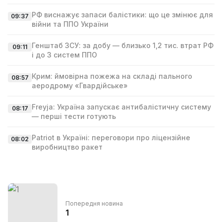
РФ виснажує запаси балістики: що це змінює для
09:37
війни та ППО України
Генштаб ЗСУ: за добу — близько 1,2 тис. втрат РФ
09:11
і до 3 систем ППО
Крим: ймовірна пожежа на складі пального
08:57
аеродрому «Гвардійське»
Freyja: Україна запускає антибалістичну систему
08:17
— перші тести готують
Patriot в Україні: переговори про ліцензійне
08:02
виробництво ракет
Попередня новина
1