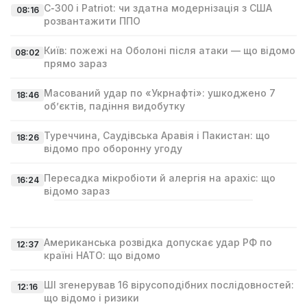
С‑300 і Patriot: чи здатна модернізація з США
08:16
розвантажити ППО
Київ: пожежі на Оболоні після атаки — що відомо
08:02
прямо зараз
Масований удар по «Укрнафті»: ушкоджено 7
18:46
об’єктів, падіння видобутку
Туреччина, Саудівська Аравія і Пакистан: що
18:26
відомо про оборонну угоду
Пересадка мікробіоти й алергія на арахіс: що
16:24
відомо зараз
Американська розвідка допускає удар РФ по
12:37
країні НАТО: що відомо
ШІ згенерував 16 вірусоподібних послідовностей:
12:16
що відомо і ризики