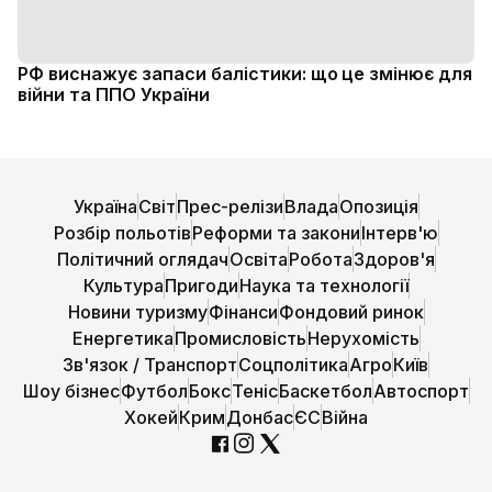
РФ виснажує запаси балістики: що це змінює для
війни та ППО України
Україна
Світ
Прес-релізи
Влада
Опозиція
Розбір польотів
Реформи та закони
Інтерв'ю
Політичний оглядач
Освіта
Робота
Здоров'я
Культура
Пригоди
Наука та технології
Новини туризму
Фінанси
Фондовий ринок
Енергетика
Промисловість
Нерухомість
Зв'язок / Транспорт
Соцполітика
Агро
Київ
Шоу бізнес
Футбол
Бокс
Теніс
Баскетбол
Автоспорт
Хокей
Крим
Донбас
ЄС
Війна