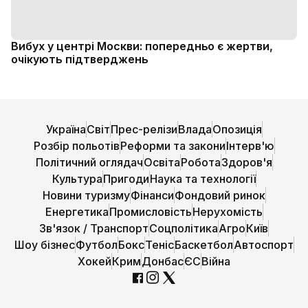
Вибух у центрі Москви: попередньо є жертви,
очікують підтверджень
Україна
Світ
Прес-релізи
Влада
Опозиція
Розбір польотів
Реформи та закони
Інтерв'ю
Політичний оглядач
Освіта
Робота
Здоров'я
Культура
Пригоди
Наука та технології
Новини туризму
Фінанси
Фондовий ринок
Енергетика
Промисловість
Нерухомість
Зв'язок / Транспорт
Соцполітика
Агро
Київ
Шоу бізнес
Футбол
Бокс
Теніс
Баскетбол
Автоспорт
Хокей
Крим
Донбас
ЄС
Війна