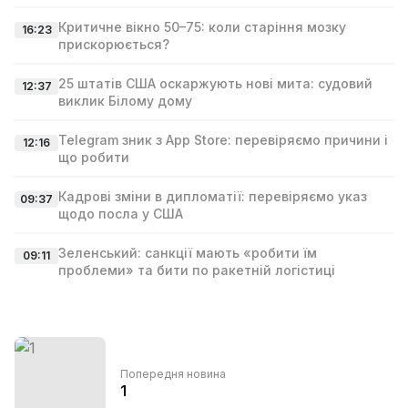
Критичне вікно 50–75: коли старіння мозку
16:23
прискорюється?
25 штатів США оскаржують нові мита: судовий
12:37
виклик Білому дому
Telegram зник з App Store: перевіряємо причини і
12:16
що робити
Кадрові зміни в дипломатії: перевіряємо указ
09:37
щодо посла у США
Зеленський: санкції мають «робити їм
09:11
проблеми» та бити по ракетній логістиці
Попередня новина
1