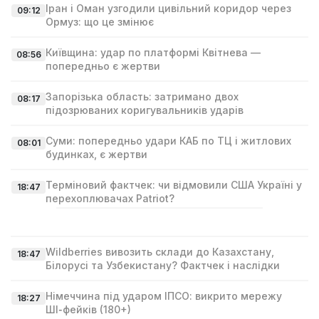
Іран і Оман узгодили цивільний коридор через
09:12
Ормуз: що це змінює
Київщина: удар по платформі Квітнева —
08:56
попередньо є жертви
Запорізька область: затримано двох
08:17
підозрюваних коригувальників ударів
Суми: попередньо удари КАБ по ТЦ і житлових
08:01
будинках, є жертви
Терміновий фактчек: чи відмовили США Україні у
18:47
перехоплювачах Patriot?
Wildberries вивозить склади до Казахстану,
18:47
Білорусі та Узбекистану? Фактчек і наслідки
Німеччина під ударом ІПСО: викрито мережу
18:27
ШІ‑фейків (180+)