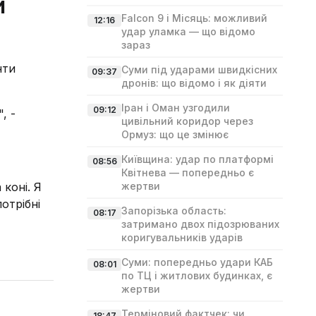
и
Falcon 9 і Місяць: можливий
12:16
удар уламка — що відомо
зараз
нти
Суми під ударами швидкісних
09:37
дронів: що відомо і як діяти
Іран і Оман узгодили
09:12
, -
цивільний коридор через
Ормуз: що це змінює
Київщина: удар по платформі
08:56
Квітнева — попередньо є
 коні. Я
жертви
отрібні
Запорізька область:
08:17
затримано двох підозрюваних
коригувальників ударів
Суми: попередньо удари КАБ
08:01
по ТЦ і житлових будинках, є
жертви
Терміновий фактчек: чи
18:47