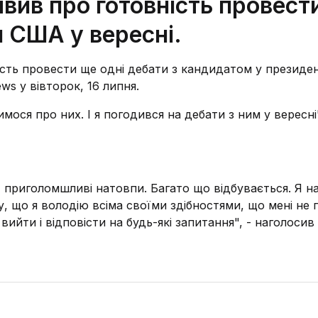
вив про готовність провест
 США у вересні.
ть провести ще одні дебати з кандидатом у президе
s у вівторок, 16 липня.
мося про них. І я погодився на дебати з ним у вересні"
, приголомшливі натовпи. Багато що відбувається. Я на
що я володію всіма своїми здібностями, що мені не п
вийти і відповісти на будь-які запитання", - наголосив