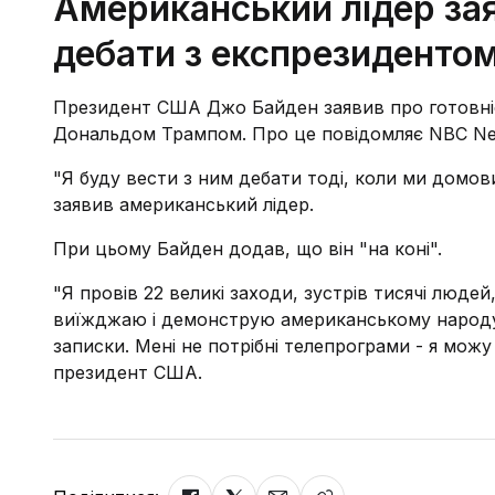
Американський лідер зая
дебати з експрезидентом
Президент США Джо Байден заявив про готовніс
Дональдом Трампом. Про це повідомляє NBC New
"Я буду вести з ним дебати тоді, коли ми домови
заявив американський лідер.
При цьому Байден додав, що він "на коні".
"Я провів 22 великі заходи, зустрів тисячі людей
виїжджаю і демонструю американському народу, 
записки. Мені не потрібні телепрограми - я можу 
президент США.