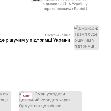
відмовили США Україні у
перехоплювачах Patriot?
Наступна новина
е рішучим у підтримці України
Світ