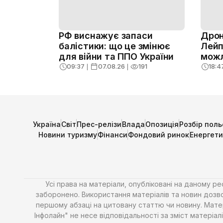
РФ виснажує запаси
Дрон
балістики: що це змінює
Лейп
для війни та ППО України
можл
09:37
❘
07.08.26
❘
191
18:4
Україна
Світ
Прес-релізи
Влада
Опозиція
Розбір поль
Новини туризму
Фінанси
Фондовий ринок
Енергет
Усі права на матеріали, опубліковані на даному р
заборонено. Використання матеріалів та новин дозво
першому абзаці на цитовану статтю чи новину. Матері
Інфолайн" не несе відповідальності за зміст матері