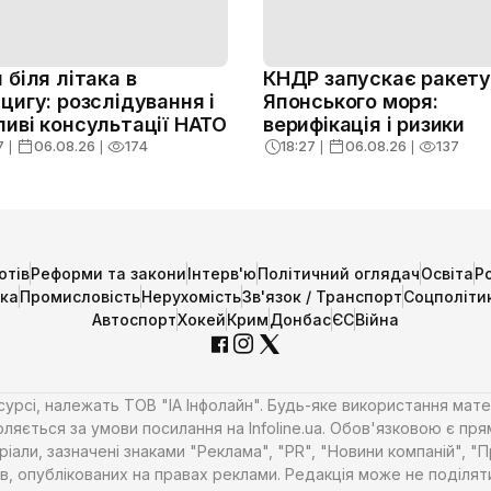
 біля літака в
КНДР запускає ракету 
цигу: розслідування і
Японського моря:
иві консультації НАТО
верифікація і ризики
7
❘
06.08.26
❘
174
18:27
❘
06.08.26
❘
137
отів
Реформи та закони
Інтерв'ю
Політичний оглядач
Освіта
Р
ика
Промисловість
Нерухомість
Зв'язок / Транспорт
Соцполіти
Автоспорт
Хокей
Крим
Донбас
ЄС
Війна
есурсі, належать ТОВ "ІА Інфолайн". Будь-яке використання мате
ляється за умови посилання на Infoline.ua. Обов'язковою є пря
али, зазначені знаками "Реклама", "PR", "Новини компаній", "
алів, опублікованих на правах реклами. Редакція може не поділ