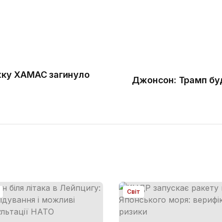
ажку ХАМАС загинуло
Джонсон: Трамп буд
Світ