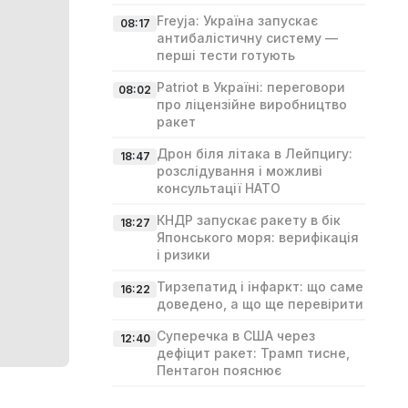
Freyja: Україна запускає
08:17
антибалістичну систему —
перші тести готують
Patriot в Україні: переговори
08:02
про ліцензійне виробництво
ракет
Дрон біля літака в Лейпцигу:
18:47
розслідування і можливі
консультації НАТО
КНДР запускає ракету в бік
18:27
Японського моря: верифікація
і ризики
Тирзепатид і інфаркт: що саме
16:22
доведено, а що ще перевірити
Суперечка в США через
12:40
дефіцит ракет: Трамп тисне,
Пентагон пояснює