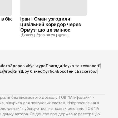
в бік
Іран і Оман узгодили
цивільний коридор через
Ормуз: що це змінює
09:12
❘
06.08.26
❘
265
обота
Здоров'я
Культура
Пригоди
Наука та технології
ка
Агро
Київ
Шоу бізнес
Футбол
Бокс
Теніс
Баскетбол
ріалів без письмового дозволу ТОВ "ІА Інфолайн" -
ма, відкрита для пошукових систем, гіперпосилання в
Прес-релізи" публікуються на правах реклами. ТОВ "ІА
яти думку автора. Свідоцтво про державну реєстрацію