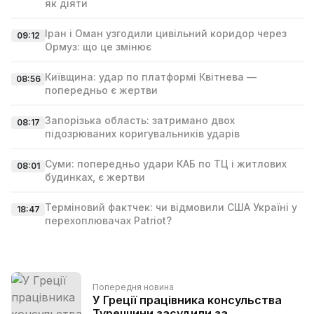
як діяти
Іран і Оман узгодили цивільний коридор через
09:12
Ормуз: що це змінює
Київщина: удар по платформі Квітнева —
08:56
попередньо є жертви
Запорізька область: затримано двох
08:17
підозрюваних коригувальників ударів
Суми: попередньо удари КАБ по ТЦ і житлових
08:01
будинках, є жертви
Терміновий фактчек: чи відмовили США Україні у
18:47
перехоплювачах Patriot?
Попередня новина
У Греції працівника консульства
Туреччини засудили за