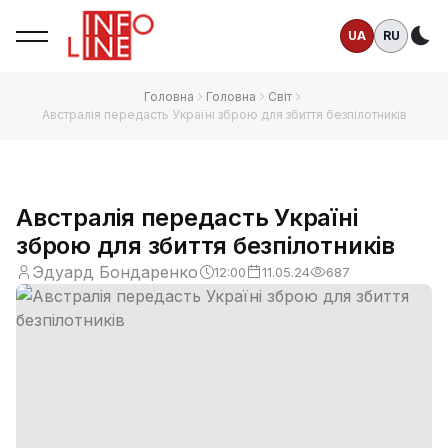
UA
RU
Те
Головна
Головна
Світ
Австралія передасть Україні зброю для збиття безпілотників
Австралія передасть Україні
зброю для збиття безпілотників
Эдуард Бондаренко
12:00
11.05.24
687