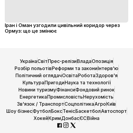
Іран і Оман узгодили цивільний коридор через
Ормуз: що це змінює
Україна
Світ
Прес-релізи
Влада
Опозиція
Розбір польотів
Реформи та закони
Інтерв'ю
Політичний оглядач
Освіта
Робота
Здоров'я
Культура
Пригоди
Наука та технології
Новини туризму
Фінанси
Фондовий ринок
Енергетика
Промисловість
Нерухомість
Зв'язок / Транспорт
Соцполітика
Агро
Київ
Шоу бізнес
Футбол
Бокс
Теніс
Баскетбол
Автоспорт
Хокей
Крим
Донбас
ЄС
Війна