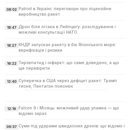
Patriot в Україні: переговори про ліцензійне
08:02
виробництво ракет
Дрон біля літака в Лейпцигу: розслідування і
18:47
можливі консультації НАТО
КНДР запускає ракету в бік Японського моря:
18:27
верифікація і ризики
Тирзепатид і інфаркт: що саме доведено, а що
16:22
ще перевірити
Суперечка в США через дефіцит ракет: Трамп
12:40
тисне, Пентагон пояснює
Falcon 9 і Місяць: можливий удар уламка — що
12:16
відомо зараз
Суми під ударами швидкісних дронів: що відомо і
09:37