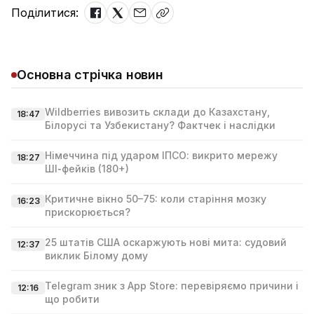
Поділитися:
Основна стрічка новин
Wildberries вивозить склади до Казахстану,
18:47
Білорусі та Узбекистану? Фактчек і наслідки
Німеччина під ударом ІПСО: викрито мережу
18:27
ШІ‑фейків (180+)
Критичне вікно 50–75: коли старіння мозку
16:23
прискорюється?
25 штатів США оскаржують нові мита: судовий
12:37
виклик Білому дому
Telegram зник з App Store: перевіряємо причини і
12:16
що робити