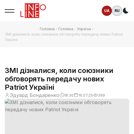
UA
RU
Те
Головна
Головна
Україна
ЗМІ дізналися, коли союзники обговорять передачу нових Patriot
Україні
ЗМІ дізналися, коли союзники
обговорять передачу нових
Patriot Україні
Эдуард Бондаренко
18:30
16.07.25
399