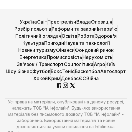
Україна
Світ
Прес-релізи
Влада
Опозиція
Розбір польотів
Реформи та закони
Інтерв'ю
Політичний оглядач
Освіта
Робота
Здоров'я
Культура
Пригоди
Наука та технології
Новини туризму
Фінанси
Фондовий ринок
Енергетика
Промисловість
Нерухомість
Зв'язок / Транспорт
Соцполітика
Агро
Київ
Шоу бізнес
Футбол
Бокс
Теніс
Баскетбол
Автоспорт
Хокей
Крим
Донбас
ЄС
Війна
Усі права на матеріали, опубліковані на даному ресурсі,
належать ТОВ "ІА Інфолайн". Будь-яке використання
матеріалів без письмового дозволу ТОВ "ІА Інфолайн" -
заборонено. Використання матеріалів та новин
дозволяється за умови посилання на Infoline.ua.