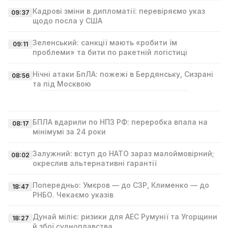
Кадрові зміни в дипломатії: перевіряємо указ
09:37
щодо посла у США
Зеленський: санкції мають «робити їм
09:11
проблеми» та бити по ракетній логістиці
Нічні атаки БпЛА: пожежі в Бердянську, Сизрані
08:56
та під Москвою
БПЛА вдарили по НПЗ РФ: переробка впала на
08:17
мінімумі за 24 роки
Залужний: вступ до НАТО зараз малоймовірний;
08:02
окреслив альтернативні гарантії
Попередньо: Умєров — до СЗР, Клименко — до
18:47
РНБО. Чекаємо указів
Дунай міліє: ризики для АЕС Румунії та Угорщини
18:27
й збої судноплавства