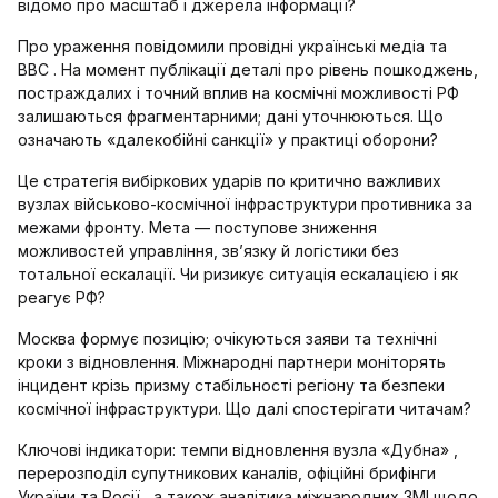
відомо про масштаб і джерела інформації?
Про ураження повідомили провідні українські медіа та
BBC . На момент публікації деталі про рівень пошкоджень,
постраждалих і точний вплив на космічні можливості РФ
залишаються фрагментарними; дані уточнюються. Що
означають «далекобійні санкції» у практиці оборони?
Це стратегія вибіркових ударів по критично важливих
вузлах військово-космічної інфраструктури противника за
межами фронту. Мета — поступове зниження
можливостей управління, зв’язку й логістики без
тотальної ескалації. Чи ризикує ситуація ескалацією і як
реагує РФ?
Москва формує позицію; очікуються заяви та технічні
кроки з відновлення. Міжнародні партнери моніторять
інцидент крізь призму стабільності регіону та безпеки
космічної інфраструктури. Що далі спостерігати читачам?
Ключові індикатори: темпи відновлення вузла «Дубна» ,
перерозподіл супутникових каналів, офіційні брифінги
України та Росії , а також аналітика міжнародних ЗМІ щодо