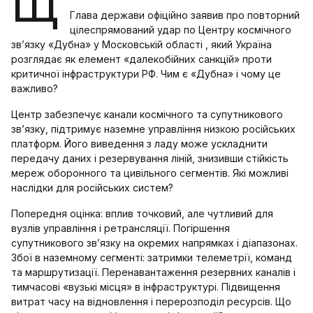
Щ
Глава держави офіційно заявив про повторний
цілеспрямований удар по Центру космічного
зв’язку «Дубна» у Московській області , який Україна
розглядає як елемент «далекобійних санкцій» проти
критичної інфраструктури РФ. Чим є «Дубна» і чому це
важливо?
Центр забезпечує канали космічного та супутникового
зв’язку, підтримує наземне управління низкою російських
платформ. Його виведення з ладу може ускладнити
передачу даних і резервування ліній, знизивши стійкість
мереж оборонного та цивільного сегментів. Які можливі
наслідки для російських систем?
Попередня оцінка: вплив точковий, але чутливий для
вузлів управління і ретрансляції. Погіршення
супутникового зв’язку на окремих напрямках і діапазонах.
Збої в наземному сегменті: затримки телеметрії, команд
та маршрутизації. Перенавантаження резервних каналів і
тимчасові «вузькі місця» в інфраструктурі. Підвищення
витрат часу на відновлення і перерозподіл ресурсів. Що