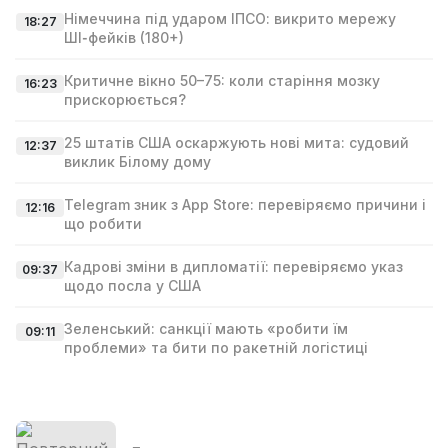
Німеччина під ударом ІПСО: викрито мережу
18:27
ШІ‑фейків (180+)
Критичне вікно 50–75: коли старіння мозку
16:23
прискорюється?
25 штатів США оскаржують нові мита: судовий
12:37
виклик Білому дому
Telegram зник з App Store: перевіряємо причини і
12:16
що робити
Кадрові зміни в дипломатії: перевіряємо указ
09:37
щодо посла у США
Зеленський: санкції мають «робити їм
09:11
проблеми» та бити по ракетній логістиці