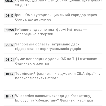
Суми під ударами швидкісних дронів: що відомо і
09:37
як діяти
Іран і Оман узгодили цивільний коридор через
09:12
Ормуз: що це змінює
Київщина: удар по платформі Квітнева —
08:56
попередньо є жертви
Запорізька область: затримано двох
08:17
підозрюваних коригувальників ударів
Суми: попередньо удари КАБ по ТЦ і житлових
08:01
будинках, є жертви
Терміновий фактчек: чи відмовили США Україні у
18:47
перехоплювачах Patriot?
Wildberries вивозить склади до Казахстану,
18:47
Білорусі та Узбекистану? Фактчек і наслідки