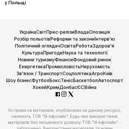
у Польщі
Україна
Світ
Прес-релізи
Влада
Опозиція
Розбір польотів
Реформи та закони
Інтерв'ю
Політичний оглядач
Освіта
Робота
Здоров'я
Культура
Пригоди
Наука та технології
Новини туризму
Фінанси
Фондовий ринок
Енергетика
Промисловість
Нерухомість
Зв'язок / Транспорт
Соцполітика
Агро
Київ
Шоу бізнес
Футбол
Бокс
Теніс
Баскетбол
Автоспорт
Хокей
Крим
Донбас
ЄС
Війна
Усі права на матеріали, опубліковані на даному ресурсі,
належать ТОВ "ІА Інфолайн". Будь-яке використання
матеріалів без письмового дозволу ТОВ "ІА Інфолайн" -
заборонено. Використання матеріалів та новин