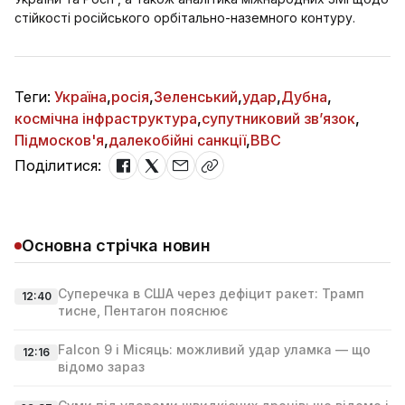
стійкості російського орбітально-наземного контуру.
Теги:
Україна
,
росія
,
Зеленський
,
удар
,
Дубна
,
космічна інфраструктура
,
супутниковий зв’язок
,
Підмосков'я
,
далекобійні санкції
,
BBC
Поділитися:
Основна стрічка новин
Суперечка в США через дефіцит ракет: Трамп
12:40
тисне, Пентагон пояснює
Falcon 9 і Місяць: можливий удар уламка — що
12:16
відомо зараз