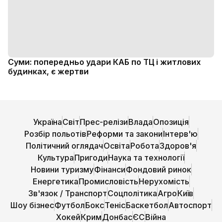
Суми: попередньо удари КАБ по ТЦ і житлових
будинках, є жертви
Україна
Світ
Прес-релізи
Влада
Опозиція
Розбір польотів
Реформи та закони
Інтерв'ю
Політичний оглядач
Освіта
Робота
Здоров'я
Культура
Пригоди
Наука та технології
Новини туризму
Фінанси
Фондовий ринок
Енергетика
Промисловість
Нерухомість
Зв'язок / Транспорт
Соцполітика
Агро
Київ
Шоу бізнес
Футбол
Бокс
Теніс
Баскетбол
Автоспорт
Хокей
Крим
Донбас
ЄС
Війна