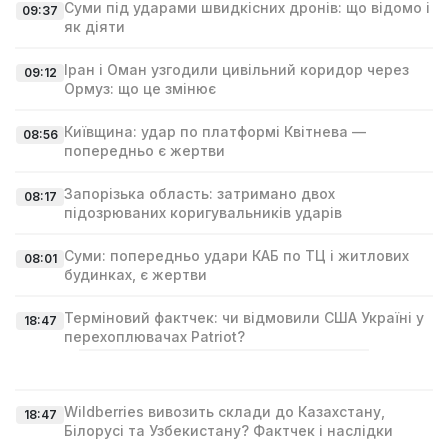
Суми під ударами швидкісних дронів: що відомо і
09:37
як діяти
Іран і Оман узгодили цивільний коридор через
09:12
Ормуз: що це змінює
Київщина: удар по платформі Квітнева —
08:56
попередньо є жертви
Запорізька область: затримано двох
08:17
підозрюваних коригувальників ударів
Суми: попередньо удари КАБ по ТЦ і житлових
08:01
будинках, є жертви
Терміновий фактчек: чи відмовили США Україні у
18:47
перехоплювачах Patriot?
Wildberries вивозить склади до Казахстану,
18:47
Білорусі та Узбекистану? Фактчек і наслідки