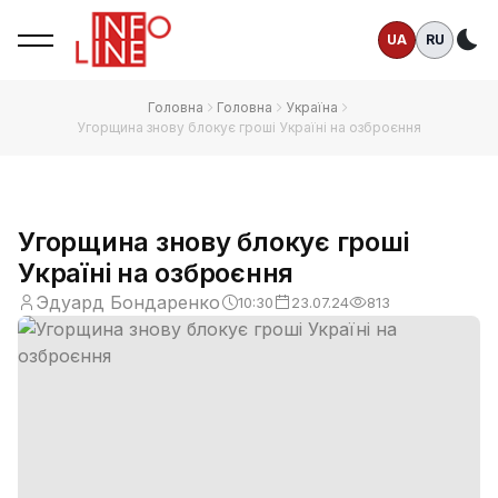
UA
RU
Те
Головна
Головна
Україна
Угорщина знову блокує гроші Україні на озброєння
Угорщина знову блокує гроші
Україні на озброєння
Эдуард Бондаренко
10:30
23.07.24
813