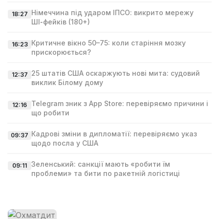
Німеччина під ударом ІПСО: викрито мережу
18:27
ШІ‑фейків (180+)
Критичне вікно 50–75: коли старіння мозку
16:23
прискорюється?
25 штатів США оскаржують нові мита: судовий
12:37
виклик Білому дому
Telegram зник з App Store: перевіряємо причини і
12:16
що робити
Кадрові зміни в дипломатії: перевіряємо указ
09:37
щодо посла у США
Зеленський: санкції мають «робити їм
09:11
проблеми» та бити по ракетній логістиці