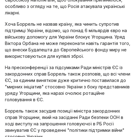
особливо з огляду на те, що Росія атакувала українські
лікарні.
Хоча Боррель не назвав країну, яка чинить супротив
підтримці України, відомо, що понад 6 мільярдів євро на
військову допомогу для України блокує Угорщина. Уряд
Віктора Орбана не може переконати навіть гарантія того,
що внески Будапешта до Європейського фонду миру не
використовуються для купівлі зброї.
На пресконференції за підсумками Ради міністрів ЄС із
закордонних справ Боррель також розповів, що всі члени
ЄС, за єдиним винятком дуже критично поставилася до
"мирних ініціатив" стосовно України з боку представників
уряду Угорщини, яка наразі очолює ротаційне
головування в ЄС.
Боррель також засудив позиції міністра закордонних
справ Угорщини, який на засіданні Ради безпеки ООН в
ході виступу на запрошення головуючої в РБ Росії
звинуватив ЄС у проведенні "політики підтримки війни"
стосовно України.