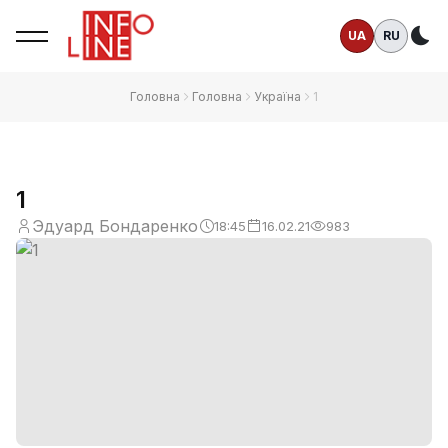
UA
RU
Те
Головна
Головна
Україна
1
1
Эдуард Бондаренко
18:45
16.02.21
983