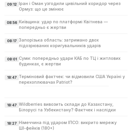
Іран і Оман узгодили цивільний коридор через
09:12
Ормуз: що це змінює
Київщина: удар по платформі Квітнева —
08:56
попередньо є жертви
Запорізька область: затримано двох
08:17
підозрюваних коригувальників ударів
Суми: попередньо удари КАБ по ТЦ і житлових
08:01
будинках, є жертви
Терміновий фактчек: чи відмовили США Україні у
18:47
перехоплювачах Patriot?
Wildberries вивозить склади до Казахстану,
18:47
Білорусі та Узбекистану? Фактчек і наслідки
Німеччина під ударом ІПСО: викрито мережу
18:27
ШІ‑фейків (180+)