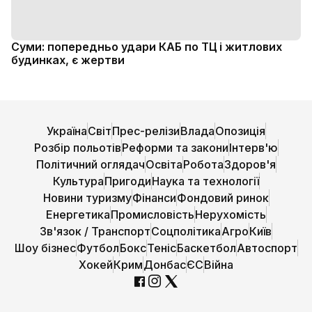
Суми: попередньо удари КАБ по ТЦ і житлових
будинках, є жертви
Україна
Світ
Прес-релізи
Влада
Опозиція
Розбір польотів
Реформи та закони
Інтерв'ю
Політичний оглядач
Освіта
Робота
Здоров'я
Культура
Пригоди
Наука та технології
Новини туризму
Фінанси
Фондовий ринок
Енергетика
Промисловість
Нерухомість
Зв'язок / Транспорт
Соцполітика
Агро
Київ
Шоу бізнес
Футбол
Бокс
Теніс
Баскетбол
Автоспорт
Хокей
Крим
Донбас
ЄС
Війна