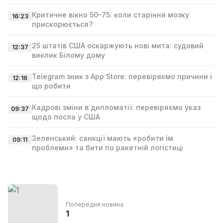
Критичне вікно 50–75: коли старіння мозку
16:23
прискорюється?
25 штатів США оскаржують нові мита: судовий
12:37
виклик Білому дому
Telegram зник з App Store: перевіряємо причини і
12:16
що робити
Кадрові зміни в дипломатії: перевіряємо указ
09:37
щодо посла у США
Зеленський: санкції мають «робити їм
09:11
проблеми» та бити по ракетній логістиці
Попередня новина
1