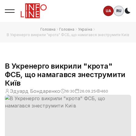
UA
RU
Те
Головна
Головна
Україна
В Укренерго викрили "крота" ФСБ, що намагався знеструмити Київ
В Укренерго викрили "крота"
ФСБ, що намагався знеструмити
Київ
Эдуард Бондаренко
16:30
26.09.25
460