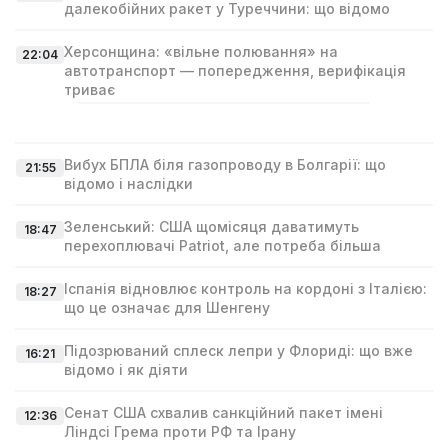
далекобійних ракет у Туреччини: що відомо
Херсонщина: «вільне полювання» на
22:04
автотранспорт — попередження, верифікація
триває
Вибух БПЛА біля газопроводу в Болгарії: що
21:55
відомо і наслідки
Зеленський: США щомісяця даватимуть
18:47
перехоплювачі Patriot, але потреба більша
Іспанія відновлює контроль на кордоні з Італією:
18:27
що це означає для Шенгену
Підозрюваний сплеск лепри у Флориді: що вже
16:21
відомо і як діяти
Сенат США схвалив санкційний пакет імені
12:36
Ліндсі Гремa проти РФ та Ірану