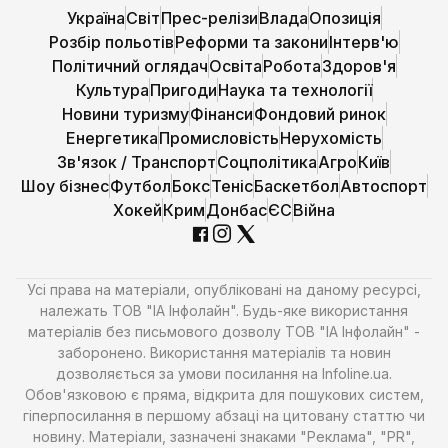
Україна
Світ
Прес-релізи
Влада
Опозиція
Розбір польотів
Реформи та закони
Інтерв'ю
Політичний оглядач
Освіта
Робота
Здоров'я
Культура
Пригоди
Наука та технології
Новини туризму
Фінанси
Фондовий ринок
Енергетика
Промисловість
Нерухомість
Зв'язок / Транспорт
Соцполітика
Агро
Київ
Шоу бізнес
Футбол
Бокс
Теніс
Баскетбол
Автоспорт
Хокей
Крим
Донбас
ЄС
Війна
Усі права на матеріали, опубліковані на даному ресурсі,
належать ТОВ "ІА Інфолайн". Будь-яке використання
матеріалів без письмового дозволу ТОВ "ІА Інфолайн" -
заборонено. Використання матеріалів та новин
дозволяється за умови посилання на Infoline.ua.
Обов'язковою є пряма, відкрита для пошукових систем,
гіперпосилання в першому абзаці на цитовану статтю чи
новину. Матеріали, зазначені знаками "Реклама", "PR",