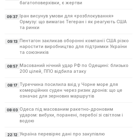
багатоповерхівки, є жертви
Іран висунув умови для «розблокування»
09:37
Ормузу: що вимагає Тегеран і як реагують США
та ринки
Пентагон закликав оборонні компанії США різко
09:13
наростити виробництво для підтримки України
та союзників
Масований нічний удар РФ по Одещині: близько
08:57
200 цілей, ППО відбила атаку
Туреччина посилила вхід у Чорне море для
08:17
комерційних суден через ризик дронів: що це
означає для зернових маршрутів
Одеса під масованим ракетно‑дроновим
08:03
ударом: вибухи, поранені, перебої зі світлом і
водою
Україна перевіряє дані про закупівлю
22:12