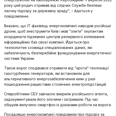
року цей родич отримав від слідчих Служби безпеки
заочну підозру за державну зраду", – йдеться у
повідомленні.
Вказано, що ІТ-фахівець енергокомпанії наводив російські
дрони, щоб знеструмити Київ і мав "злити" окупантам
координати підземних центрів резервного копіювання
інформаційних баз своєї компанії. Йдеться про
технологічні сховища спеціалізованих даних, які
забезпечують безперебійне функціонування енергетичної
системи України.
Також ворог сподівався отримати від "крота" геолокації
газотурбінних генераторів, які встановили для
альтернативного енергозабезпечення киян у разі
пошкодження рашистами столичних електропідстанцій.
Співробітники СБУ завчасно викрили російського агента,
задокументували його злочини і затримали. Під час
обшуків вилучено смартфон із доказами роботи на ворога.
Посадовцю енергокомпанії повідомили про підозру за