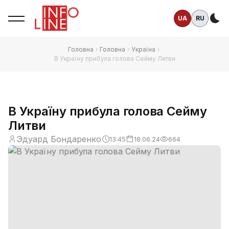
UA
RU
Те
Головна
Головна
Україна
В Україну прибула голова Сейму Литви
В Україну прибула голова Сейму
Литви
Эдуард Бондаренко
13:45
18.06.24
664