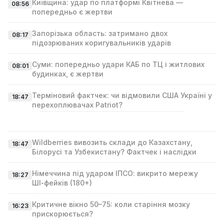
Київщина: удар по платформі Квітнева —
08:56
попередньо є жертви
Запорізька область: затримано двох
08:17
підозрюваних коригувальників ударів
Суми: попередньо удари КАБ по ТЦ і житлових
08:01
будинках, є жертви
Терміновий фактчек: чи відмовили США Україні у
18:47
перехоплювачах Patriot?
Wildberries вивозить склади до Казахстану,
18:47
Білорусі та Узбекистану? Фактчек і наслідки
Німеччина під ударом ІПСО: викрито мережу
18:27
ШІ‑фейків (180+)
Критичне вікно 50–75: коли старіння мозку
16:23
прискорюється?