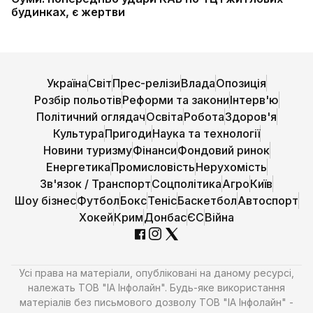
будинках, є жертви
Україна
Світ
Прес-релізи
Влада
Опозиція
Розбір польотів
Реформи та закони
Інтерв'ю
Політичний оглядач
Освіта
Робота
Здоров'я
Культура
Пригоди
Наука та технології
Новини туризму
Фінанси
Фондовий ринок
Енергетика
Промисловість
Нерухомість
Зв'язок / Транспорт
Соцполітика
Агро
Київ
Шоу бізнес
Футбол
Бокс
Теніс
Баскетбол
Автоспорт
Хокей
Крим
Донбас
ЄС
Війна
Усі права на матеріали, опубліковані на даному ресурсі,
належать ТОВ "ІА Інфолайн". Будь-яке використання
матеріалів без письмового дозволу ТОВ "ІА Інфолайн" -