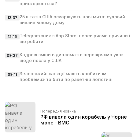
прискорюється?
25 штатів США оскаржують нові мита: судовий
12:37
виклик Білому дому
Telegram зник з App Store: перевіряємо причини і
12:16
що робити
Кадрові зміни в дипломатії: перевіряємо указ
09:37
щодо посла у США
Зеленський: санкції мають «робити їм
09:11
проблеми» та бити по ракетній логістиці
Попередня новина
РФ вивела один корабель у Чорне
море - ВМС