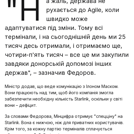
"Н
а жаль, держава не
рухається до Agile, коли
швидко може
адаптуватися під зміни. Тому всі
термінали, і на сьогоднішній день ми 25
тисяч десь отримали, і отримаємо ще,
чотири-п'ять тисяч – все це ми закупили
завдяки донорській допомозі інших
держав", – зазначив Федоров.
Міністр додав, що веде комунікацію з Ілоном Маском.
Вони працюють над тим, щоб його компанія змогла
забезпечити необхідну кількість Starlink, оскільки у світі
вони – дефіцит.
За словами Федорова, Мінцифра отримує "спецціну" на
Starlink. Вона є нижчою, ніж для приватних користувачів.
Крім того, за кожну партію терміналів сплачується