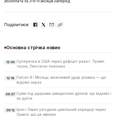
абонплата за 3–6–9 місяців наперед.
Поділитися:
Основна стрічка новин
Суперечка в США через дефіцит ракет: Трамп
12:40
тисне, Пентагон пояснює
Falcon 9 і Місяць: можливий удар уламка — що
12:16
відомо зараз
Суми під ударами швидкісних дронів: що відомо і
09:37
як діяти
Іран і Оман узгодили цивільний коридор через
09:12
Ормуз: що це змінює