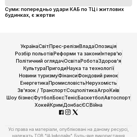
Суми: попередньо удари КАБ по ТЦ і житлових
будинках, є жертви
Україна
Світ
Прес-релізи
Влада
Опозиція
Розбір польотів
Реформи та закони
Інтерв'ю
Політичний оглядач
Освіта
Робота
Здоров'я
Культура
Пригоди
Наука та технології
Новини туризму
Фінанси
Фондовий ринок
Енергетика
Промисловість
Нерухомість
Зв'язок / Транспорт
Соцполітика
Агро
Київ
Шоу бізнес
Футбол
Бокс
Теніс
Баскетбол
Автоспорт
Хокей
Крим
Донбас
ЄС
Війна
Усі права на матеріали, опубліковані на даному ресурсі,
належать ТОВ "ІА Інфолайн". Будь-яке використання