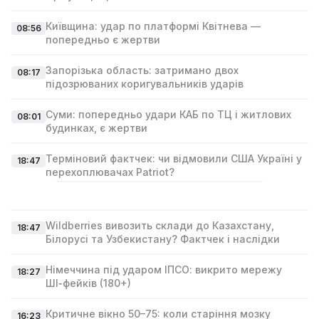
Київщина: удар по платформі Квітнева —
08:56
попередньо є жертви
Запорізька область: затримано двох
08:17
підозрюваних коригувальників ударів
Суми: попередньо удари КАБ по ТЦ і житлових
08:01
будинках, є жертви
Терміновий фактчек: чи відмовили США Україні у
18:47
перехоплювачах Patriot?
Wildberries вивозить склади до Казахстану,
18:47
Білорусі та Узбекистану? Фактчек і наслідки
Німеччина під ударом ІПСО: викрито мережу
18:27
ШІ‑фейків (180+)
Критичне вікно 50–75: коли старіння мозку
16:23