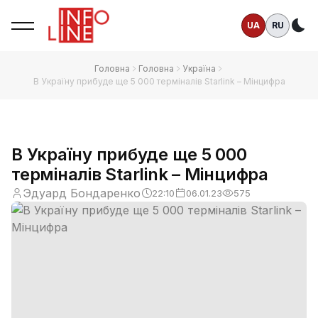
UA
RU
Те
Головна
Головна
Україна
В Україну прибуде ще 5 000 терміналів Starlink – Мінцифра
В Україну прибуде ще 5 000
терміналів Starlink – Мінцифра
Эдуард Бондаренко
22:10
06.01.23
575