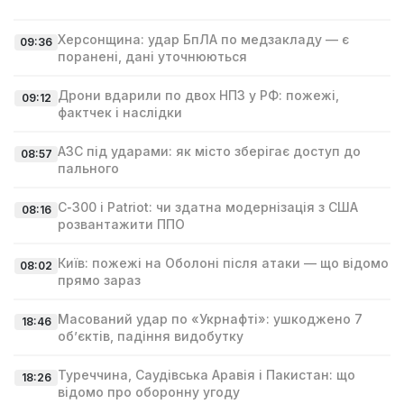
Херсонщина: удар БпЛА по медзакладу — є
09:36
поранені, дані уточнюються
Дрони вдарили по двох НПЗ у РФ: пожежі,
09:12
фактчек і наслідки
АЗС під ударами: як місто зберігає доступ до
08:57
пального
С‑300 і Patriot: чи здатна модернізація з США
08:16
розвантажити ППО
Київ: пожежі на Оболоні після атаки — що відомо
08:02
прямо зараз
Масований удар по «Укрнафті»: ушкоджено 7
18:46
об’єктів, падіння видобутку
Туреччина, Саудівська Аравія і Пакистан: що
18:26
відомо про оборонну угоду