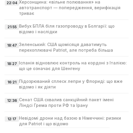
Херсонщина: «вільне полювання» на
22:04
автотранспорт — попередження, верифікація
триває
Вибух БПЛА біля газопроводу в Болгарії: що
21:55
відомо і наслідки
Зеленський: США щомісяця даватимуть
18:47
перехоплювачі Patriot, але потреба більша
Іспанія відновлює контроль на кордоні з Італією:
18:27
що це означає для Шенгену
Підозрюваний сплеск лепри у Флориді: що вже
16:21
відомо і як діяти
Сенат США схвалив санкційний пакет імені
12:36
Ліндсі Гремa проти РФ та Ірану
Невідомі дрони над базою в Німеччині: ризики
12:17
для Patriot і що відомо