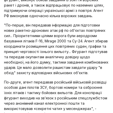
ракет і дронів, а також відпрацьовує по наземних цілях,
підтримуючи операції української армії з повітря. Агент
РФ виконував одночасно кілька ворожих завдань.
"По-перше, він передавав інформацію для підготовки
нових ракетно-дронових атак рф по об’єктах повітряних
сил... Пріоритетними цілями ворога були аеродроми
базування літаків F-16, Mirage 2000 та Су-24. Агент збирав
координати розміщення цих повітряних суден, графіки та
принцип черговості їхнього вильоту... Фігурант підготував
та передав окупантам аналітичну довідку щодо
необхідної, на його думку, тактики завдання комбінованих
ударів. Це мало дозволити рашистам завдати удару "в
обхід" захисту відповідних військових об’єктів.
По-друге, агент передавав російській військовій розвідці
особові дані пілотів ЗСУ, бортові номери та озброєння
їхніх літаків і тактику бойових вильотів. Для конспірації
фігурант виходив на зв’язок з російським спецслужбістом
через анонімний канал електронної пошти та
використовував «секретні чати» у месенджерах", -