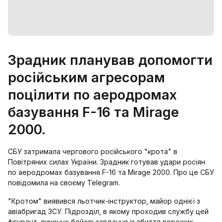
Зрадник планував допомогти
російським агресорам
поцілити по аеродромах
базування F-16 та Mirage
2000.
СБУ затримала чергового російського "крота" в
Повітряних силах України. Зрадник готував удари росіян
по аеродромах базування F-16 та Mirage 2000. Про це СБУ
повідомила на своєму Telegram.
"Кротом" виявився льотчик-інструктор, майор однієї з
авіабригад ЗСУ. Підрозділ, в якому проходив службу цей
фігурант, виконує бойові завдання із збиття ворожих