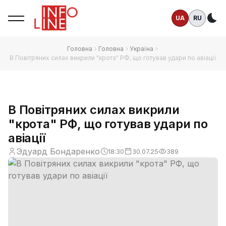
UA
RU
Те
Головна
Головна
Україна
В Повітряних силах викрили "крота" РФ, що готував удари по авіації
В Повітряних силах викрили
"крота" РФ, що готував удари по
авіації
Эдуард Бондаренко
18:30
30.07.25
389