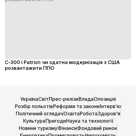
С‑300 і Patriot: чи здатна модернізація з США
розвантажити ППО
Україна
Світ
Прес-релізи
Влада
Опозиція
Розбір польотів
Реформи та закони
Інтерв'ю
Політичний оглядач
Освіта
Робота
Здоров'я
Культура
Пригоди
Наука та технології
Новини туризму
Фінанси
Фондовий ринок
Енергетика
Промисловість
Нерухомість