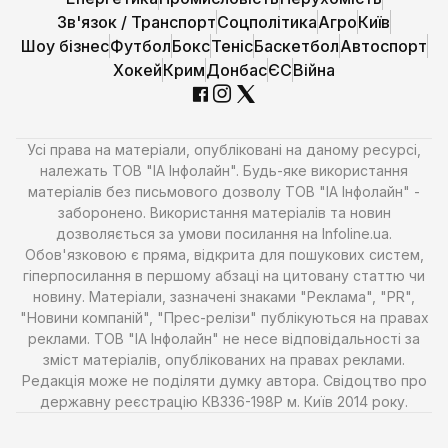
Зв'язок / Транспорт
Соцполітика
Агро
Київ
Шоу бізнес
Футбол
Бокс
Теніс
Баскетбол
Автоспорт
Хокей
Крим
Донбас
ЄС
Війна
Усі права на матеріали, опубліковані на даному ресурсі,
належать ТОВ "ІА Інфолайн". Будь-яке використання
матеріалів без письмового дозволу ТОВ "ІА Інфолайн" -
заборонено. Використання матеріалів та новин
дозволяється за умови посилання на Infoline.ua.
Обов'язковою є пряма, відкрита для пошукових систем,
гіперпосилання в першому абзаці на цитовану статтю чи
новину. Матеріали, зазначені знаками "Реклама", "PR",
"Новини компаній", "Прес-релізи" публікуються на правах
реклами. ТОВ "ІА Інфолайн" не несе відповідальності за
зміст матеріалів, опублікованих на правах реклами.
Редакція може не поділяти думку автора. Свідоцтво про
державну реєстрацію КВ336-198Р м. Київ 2014 року.