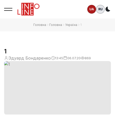
UA
RU
Те
Головна
Головна
Україна
1
1
Эдуард Бондаренко
13:45
06.07.20
869