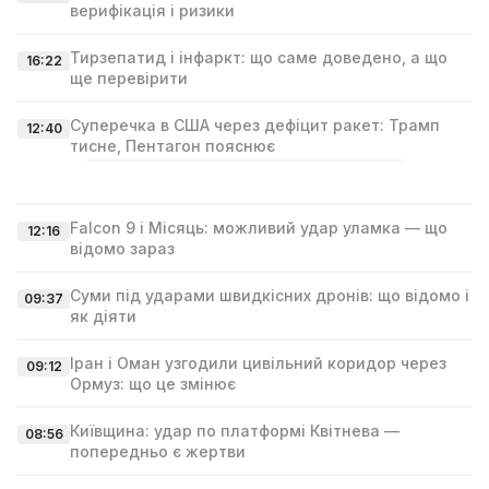
верифікація і ризики
Тирзепатид і інфаркт: що саме доведено, а що
16:22
ще перевірити
Суперечка в США через дефіцит ракет: Трамп
12:40
тисне, Пентагон пояснює
Falcon 9 і Місяць: можливий удар уламка — що
12:16
відомо зараз
Суми під ударами швидкісних дронів: що відомо і
09:37
як діяти
Іран і Оман узгодили цивільний коридор через
09:12
Ормуз: що це змінює
Київщина: удар по платформі Квітнева —
08:56
попередньо є жертви