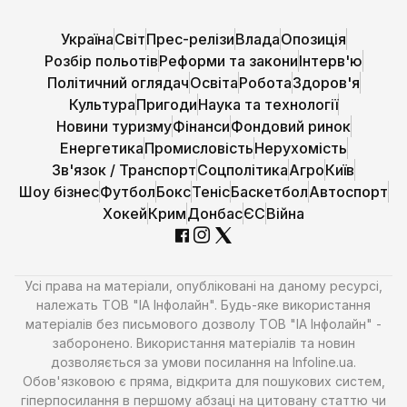
Україна
Світ
Прес-релізи
Влада
Опозиція
Розбір польотів
Реформи та закони
Інтерв'ю
Політичний оглядач
Освіта
Робота
Здоров'я
Культура
Пригоди
Наука та технології
Новини туризму
Фінанси
Фондовий ринок
Енергетика
Промисловість
Нерухомість
Зв'язок / Транспорт
Соцполітика
Агро
Київ
Шоу бізнес
Футбол
Бокс
Теніс
Баскетбол
Автоспорт
Хокей
Крим
Донбас
ЄС
Війна
Усі права на матеріали, опубліковані на даному ресурсі,
належать ТОВ "ІА Інфолайн". Будь-яке використання
матеріалів без письмового дозволу ТОВ "ІА Інфолайн" -
заборонено. Використання матеріалів та новин
дозволяється за умови посилання на Infoline.ua.
Обов'язковою є пряма, відкрита для пошукових систем,
гіперпосилання в першому абзаці на цитовану статтю чи