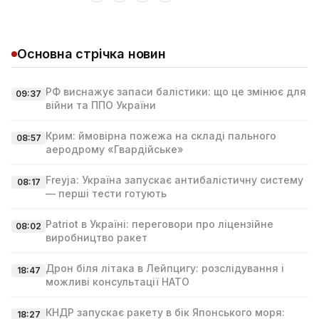
Основна стрічка новин
РФ виснажує запаси балістики: що це змінює для
09:37
війни та ППО України
Крим: ймовірна пожежа на складі пального
08:57
аеродрому «Гвардійське»
Freyja: Україна запускає антибалістичну систему
08:17
— перші тести готують
Patriot в Україні: переговори про ліцензійне
08:02
виробництво ракет
Дрон біля літака в Лейпцигу: розслідування і
18:47
можливі консультації НАТО
КНДР запускає ракету в бік Японського моря:
18:27