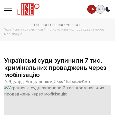
UA
RU
Те
Головна
Головна
Україна
Українські суди зупинили 7 тис. кримінальних проваджень через
мобілізацію
Українські суди зупинили 7 тис.
кримінальних проваджень через
мобілізацію
Эдуард Бондаренко
17:00
08.08.25
611