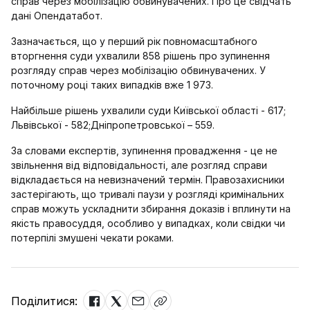
справ через мобілізацію обвинувачених. Про це свідчать
дані Опендатабот.
Зазначається, що у перший рік повномасштабного
вторгнення суди ухвалили 858 рішень про зупинення
розгляду справ через мобілізацію обвинувачених. У
поточному році таких випадків вже 1 973.
Найбільше рішень ухвалили суди Київської області - 617;
Львівської - 582;Дніпропетровської – 559.
За словами експертів, зупинення провадження - це не
звільнення від відповідальності, але розгляд справи
відкладається на невизначений термін. Правозахисники
застерігають, що тривалі паузи у розгляді кримінальних
справ можуть ускладнити збирання доказів і вплинути на
якість правосуддя, особливо у випадках, коли свідки чи
потерпілі змушені чекати роками.
Поділитися: