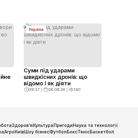
Україна
Суми під ударами
ійне
швидкісних дронів: що
відомо і як діяти
09:37
❘
06.08.26
❘
140
обота
Здоров'я
Культура
Пригоди
Наука та технології
ка
Агро
Київ
Шоу бізнес
Футбол
Бокс
Теніс
Баскетбол