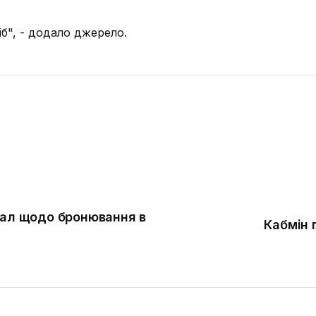
іб", - додало джерело.
дал щодо бронювання в
Кабмін 