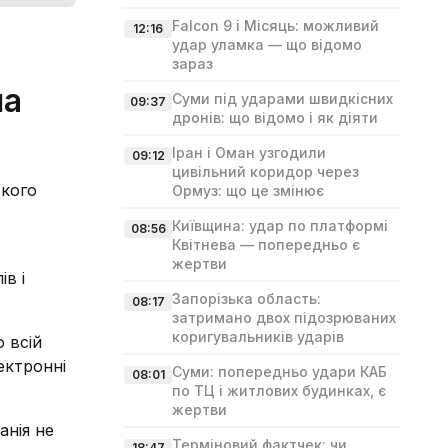
Falcon 9 і Місяць: можливий
12:16
удар уламка — що відомо
зараз
на
Суми під ударами швидкісних
09:37
дронів: що відомо і як діяти
Іран і Оман узгодили
09:12
цивільний коридор через
ького
Ормуз: що це змінює
Київщина: удар по платформі
08:56
Квітнева — попередньо є
жертви
в і
Запорізька область:
08:17
затримано двох підозрюваних
коригувальників ударів
 всій
ектронні
Суми: попередньо удари КАБ
08:01
по ТЦ і житлових будинках, є
жертви
анія не
Терміновий фактчек: чи
18:47