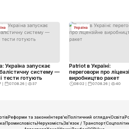
їна
Україна
ja: Україна запускає
Patriot в Україні:
балістичну систему —
переговори про ліценз
і тести готують
виробництво ракет
7
❘
07.08.26
❘
37
08:02
❘
07.08.26
❘
40
отів
Реформи та закони
Інтерв'ю
Політичний оглядач
Освіта
Р
ика
Промисловість
Нерухомість
Зв'язок / Транспорт
Соцполіти