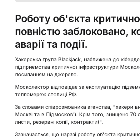
Роботу об'єкта критичн
повністю заблоковано, к
аварії та події.
Хакерська група Blackjack, наближена до кібер
підприємства критичної інфраструктури Москоле
посиланням на джерело.
Москолектор відповідає за експлуатацію підземни
тепломереж столиці РФ.
За словами співрозмовника агенства, "хакери ви
Москві та в Підмосков'ї. Крім того, знищено 70
листи, резервні копії, контракти)".
Зазначається, що наразі роботу об'єкта критичн