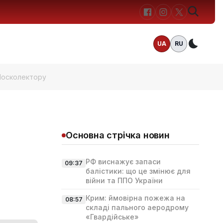
UA
RU
Темн
 Москолектору
Основна стрічка новин
РФ виснажує запаси
09:37
балістики: що це змінює для
війни та ППО України
Крим: ймовірна пожежа на
08:57
складі пального аеродрому
«Гвардійське»