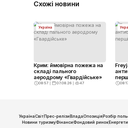
Схожі новини
Україна
Укра
Крим: ймовірна пожежа на
Frey
складі пального
анти
аеродрому «Гвардійське»
перш
08:57
❘
07.08.26
❘
47
08:1
Україна
Світ
Прес-релізи
Влада
Опозиція
Розбір поль
Новини туризму
Фінанси
Фондовий ринок
Енергет