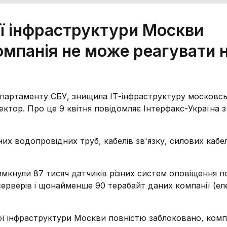
ої інфраструктури Москви
омпанія не може реагувати 
департаменту СБУ, знищила ІТ-інфраструктуру московс
ктор. Про це 9 квітня повідомляє Інтерфакс-Україна з
х водопровідних труб, кабелів зв'язку, силових кабелі
мкнули 87 тисяч датчиків різних систем оповіщення по
 серверів і щонайменше 90 терабайт даних компанії (ел
ої інфраструктури Москви повністю заблоковано, комп