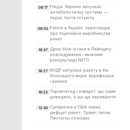
Freyja: Україна запускає
08:17
антибалістичну систему —
перші тести готують
Patriot в Україні: переговори
08:02
про ліцензійне виробництво
ракет
Дрон біля літака в Лейпцигу:
18:47
розслідування і можливі
консультації НАТО
КНДР запускає ракету в бік
18:27
Японського моря: верифікація
і ризики
Тирзепатид і інфаркт: що саме
16:22
доведено, а що ще перевірити
Суперечка в США через
12:40
дефіцит ракет: Трамп тисне,
Пентагон пояснює