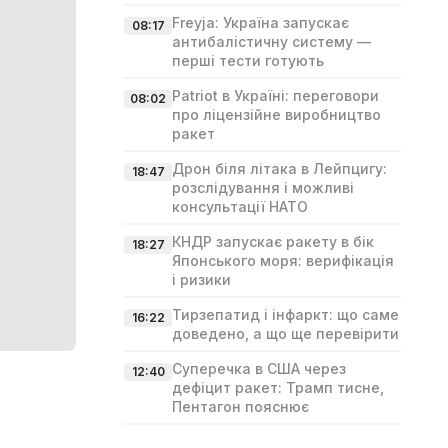
Freyja: Україна запускає
08:17
антибалістичну систему —
перші тести готують
Patriot в Україні: переговори
08:02
про ліцензійне виробництво
ракет
Дрон біля літака в Лейпцигу:
18:47
розслідування і можливі
консультації НАТО
КНДР запускає ракету в бік
18:27
Японського моря: верифікація
і ризики
Тирзепатид і інфаркт: що саме
16:22
доведено, а що ще перевірити
Суперечка в США через
12:40
дефіцит ракет: Трамп тисне,
Пентагон пояснює