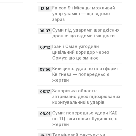
Falcon 9 і Місяць: можливий
12:16
удар уламка — що відомо
зараз
Суми під ударами швидкісних
09:37
дронів: що відомо і як діяти
Іран і Оман узгодили
09:12
цивільний коридор через
Ормуз: що це змінює
Київщина: удар по платформі
08:56
Квітнева — попередньо є
жертви
Запорізька область:
08:17
затримано двох підозрюваних
коригувальників ударів
Суми: попередньо удари КАБ
08:01
по ТЦ і житлових будинках, є
жертви
Терміновий фактчек: чи
18:47