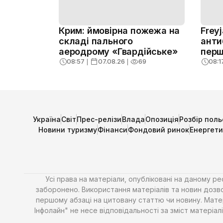
Крим: ймовірна пожежа на
Frey
складі пального
анти
аеродрому «Гвардійське»
перш
08:57
❘
07.08.26
❘
69
08:1
Україна
Світ
Прес-релізи
Влада
Опозиція
Розбір поль
Новини туризму
Фінанси
Фондовий ринок
Енергет
Усі права на матеріали, опубліковані на даному р
заборонено. Використання матеріалів та новин дозво
першому абзаці на цитовану статтю чи новину. Матері
Інфолайн" не несе відповідальності за зміст матері