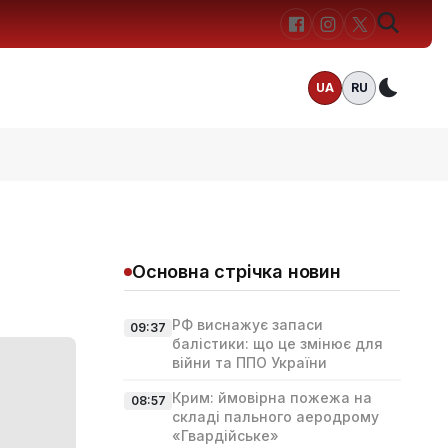
UA
RU
Темн
Основна стрічка новин
РФ виснажує запаси
09:37
балістики: що це змінює для
війни та ППО України
Крим: ймовірна пожежа на
08:57
складі пального аеродрому
«Гвардійське»