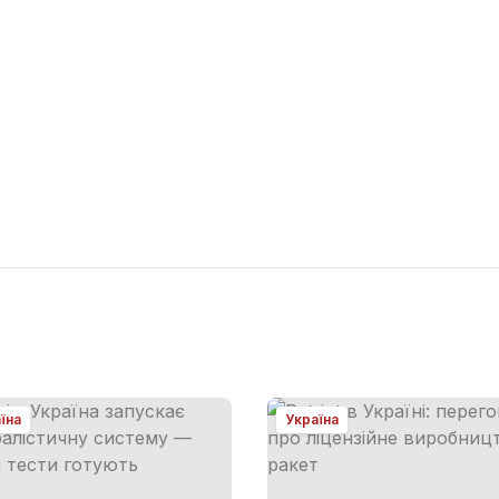
їна
Україна