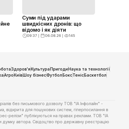
Суми під ударами
ійне
швидкісних дронів: що
відомо і як діяти
09:37
❘
06.08.26
❘
145
обота
Здоров'я
Культура
Пригоди
Наука та технології
ка
Агро
Київ
Шоу бізнес
Футбол
Бокс
Теніс
Баскетбол
ріалів без письмового дозволу ТОВ "ІА Інфолайн" -
ма, відкрита для пошукових систем, гіперпосилання в
Прес-релізи" публікуються на правах реклами. ТОВ "ІА
яти думку автора. Свідоцтво про державну реєстрацію