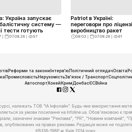
ja: Україна запускає
Patriot в Україні:
балістичну систему —
переговори про ліценз
і тести готують
виробництво ракет
7
❘
07.08.26
❘
57
08:02
❘
07.08.26
❘
61
отів
Реформи та закони
Інтерв'ю
Політичний оглядач
Освіта
Р
ика
Промисловість
Нерухомість
Зв'язок / Транспорт
Соцполіти
Автоспорт
Хокей
Крим
Донбас
ЄС
Війна
есурсі, належать ТОВ "ІА Інфолайн". Будь-яке використання мате
ляється за умови посилання на Infoline.ua. Обов'язковою є пря
али, зазначені знаками "Реклама", "PR", "Новини компаній", "
алів, опублікованих на правах реклами. Редакція може не поділ
КВ336-198Р м. Київ 2014 року.