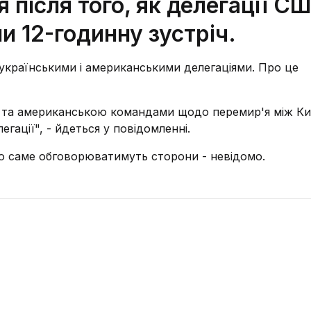
після того, як делегації СШ
и 12-годинну зустріч.
ж українськими і американськими делегаціями. Про це
ою та американською командами щодо перемир'я між Ки
гації", - йдеться у повідомленні.
о саме обговорюватимуть сторони - невідомо.