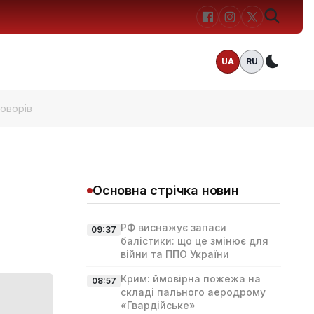
UA
RU
Темн
говорів
Основна стрічка новин
РФ виснажує запаси
09:37
балістики: що це змінює для
війни та ППО України
Крим: ймовірна пожежа на
08:57
складі пального аеродрому
«Гвардійське»