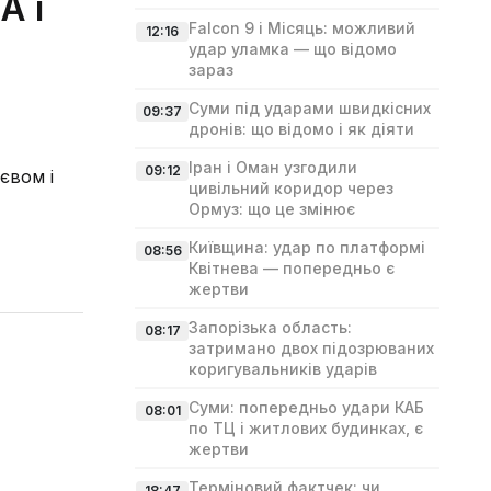
А і
Falcon 9 і Місяць: можливий
12:16
удар уламка — що відомо
зараз
Суми під ударами швидкісних
09:37
дронів: що відомо і як діяти
Іран і Оман узгодили
09:12
євом і
цивільний коридор через
Ормуз: що це змінює
Київщина: удар по платформі
08:56
Квітнева — попередньо є
жертви
Запорізька область:
08:17
затримано двох підозрюваних
коригувальників ударів
Суми: попередньо удари КАБ
08:01
по ТЦ і житлових будинках, є
жертви
Терміновий фактчек: чи
18:47