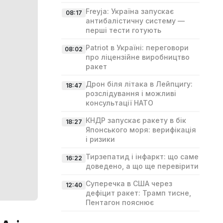
Freyja: Україна запускає
08:17
антибалістичну систему —
перші тести готують
Patriot в Україні: переговори
08:02
про ліцензійне виробництво
ракет
Дрон біля літака в Лейпцигу:
18:47
розслідування і можливі
консультації НАТО
КНДР запускає ракету в бік
18:27
Японського моря: верифікація
і ризики
Тирзепатид і інфаркт: що саме
16:22
доведено, а що ще перевірити
Суперечка в США через
12:40
дефіцит ракет: Трамп тисне,
Пентагон пояснює