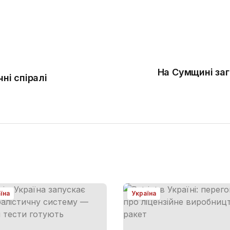
На Сумщині заг
чні спіралі
їна
Україна