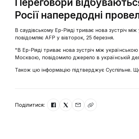
Переговори відбуваються 
Росії напередодні провел
В саудівському Ер-Ріяді триває нова зустріч мі
повідомляє AFP у вівторок, 25 березня.
"В Ер-Ріяді триває нова зустріч між українськ
Москвою, повідомило джерело в українській деле
Також цю інформацію підтверджує Суспільне. Щ
Поділитися: