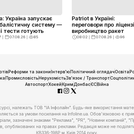
ja: Україна запускає
Patriot в Україні:
балістичну систему —
переговори про ліценз
і тести готують
виробництво ракет
7
❘
07.08.26
❘
85
08:02
❘
07.08.26
❘
96
отів
Реформи та закони
Інтерв'ю
Політичний оглядач
Освіта
Р
ика
Промисловість
Нерухомість
Зв'язок / Транспорт
Соцполіти
Автоспорт
Хокей
Крим
Донбас
ЄС
Війна
есурсі, належать ТОВ "ІА Інфолайн". Будь-яке використання мате
ляється за умови посилання на Infoline.ua. Обов'язковою є пря
али, зазначені знаками "Реклама", "PR", "Новини компаній", "
алів, опублікованих на правах реклами. Редакція може не поділ
КВ336-198Р м. Київ 2014 року.