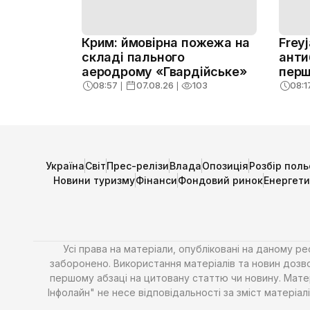
Крим: ймовірна пожежа на
Frey
складі пального
анти
аеродрому «Гвардійське»
перш
08:57
❘
07.08.26
❘
103
08:1
Україна
Світ
Прес-релізи
Влада
Опозиція
Розбір поль
Новини туризму
Фінанси
Фондовий ринок
Енергет
Усі права на матеріали, опубліковані на даному р
заборонено. Використання матеріалів та новин дозво
першому абзаці на цитовану статтю чи новину. Матері
Інфолайн" не несе відповідальності за зміст матері