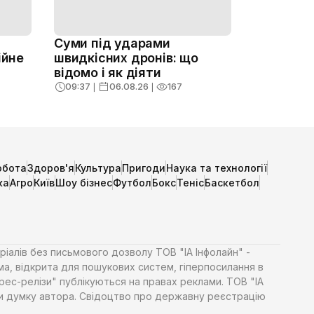
Суми під ударами
ійне
швидкісних дронів: що
відомо і як діяти
09:37
❘
06.08.26
❘
167
обота
Здоров'я
Культура
Пригоди
Наука та технології
ка
Агро
Київ
Шоу бізнес
Футбол
Бокс
Теніс
Баскетбол
ріалів без письмового дозволу ТОВ "ІА Інфолайн" -
ма, відкрита для пошукових систем, гіперпосилання в
Прес-релізи" публікуються на правах реклами. ТОВ "ІА
яти думку автора. Свідоцтво про державну реєстрацію