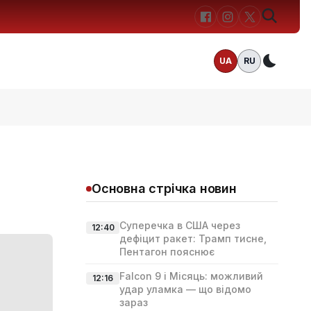
UA
RU
Темн
Основна стрічка новин
Суперечка в США через
12:40
дефіцит ракет: Трамп тисне,
Пентагон пояснює
Falcon 9 і Місяць: можливий
12:16
удар уламка — що відомо
зараз