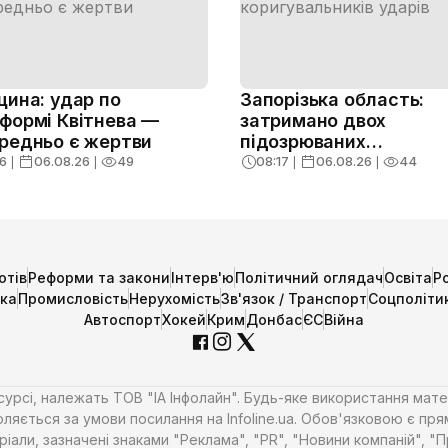
щина: удар по
Запорізька область:
формі Квітнева —
затримано двох
редньо є жертви
підозрюваних
коригувальників ударі
6
❘
06.08.26
❘
49
08:17
❘
06.08.26
❘
44
отів
Реформи та закони
Інтерв'ю
Політичний оглядач
Освіта
Р
ика
Промисловість
Нерухомість
Зв'язок / Транспорт
Соцполіти
Автоспорт
Хокей
Крим
Донбас
ЄС
Війна
есурсі, належать ТОВ "ІА Інфолайн". Будь-яке використання мате
ляється за умови посилання на Infoline.ua. Обов'язковою є пря
али, зазначені знаками "Реклама", "PR", "Новини компаній", "