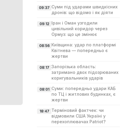
Суми під ударами швидкісних
09:37
дронів: що відомо і як діяти
Іран і Оман узгодили
09:12
цивільний коридор через
Ормуз: що це змінює
Київщина: удар по платформі
08:56
Квітнева — попередньо є
жертви
Запорізька область:
08:17
затримано двох підозрюваних
коригувальників ударів
Суми: попередньо удари КАБ
08:01
по ТЦ і житлових будинках, є
жертви
Терміновий фактчек: чи
18:47
відмовили США Україні у
перехоплювачах Patriot?