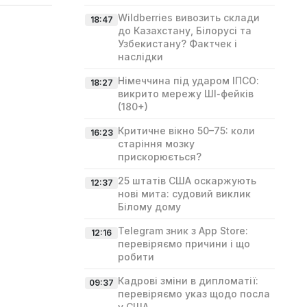
Wildberries вивозить склади
18:47
до Казахстану, Білорусі та
Узбекистану? Фактчек і
наслідки
Німеччина під ударом ІПСО:
18:27
викрито мережу ШІ‑фейків
(180+)
Критичне вікно 50–75: коли
16:23
старіння мозку
прискорюється?
25 штатів США оскаржують
12:37
нові мита: судовий виклик
Білому дому
Telegram зник з App Store:
12:16
перевіряємо причини і що
робити
Кадрові зміни в дипломатії:
09:37
перевіряємо указ щодо посла
у США