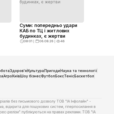
Суми: попередньо удари
КАБ по ТЦ і житлових
будинках, є жертви
в
08:01
❘
06.08.26
❘
46
обота
Здоров'я
Культура
Пригоди
Наука та технології
ка
Агро
Київ
Шоу бізнес
Футбол
Бокс
Теніс
Баскетбол
ріалів без письмового дозволу ТОВ "ІА Інфолайн" -
ма, відкрита для пошукових систем, гіперпосилання в
Прес-релізи" публікуються на правах реклами. ТОВ "ІА