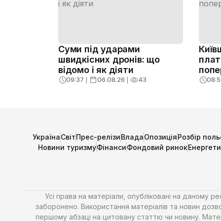
Суми під ударами
Київ
швидкісних дронів: що
плат
відомо і як діяти
попе
09:37
❘
06.08.26
❘
43
08:5
Україна
Світ
Прес-релізи
Влада
Опозиція
Розбір поль
Новини туризму
Фінанси
Фондовий ринок
Енергет
Усі права на матеріали, опубліковані на даному р
заборонено. Використання матеріалів та новин дозво
першому абзаці на цитовану статтю чи новину. Матері