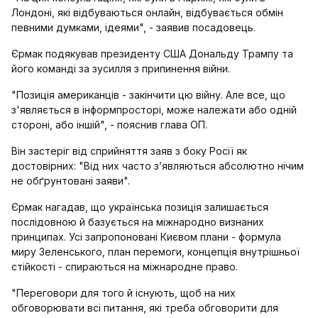
Лондоні, які відбуваються онлайн, відбувається обмін
певними думками, ідеями", - заявив посадовець.
Єрмак подякував президенту США Дональду Трампу та
його команді за зусилля з припинення війни.
"Позиція американців - закінчити цю війну. Але все, що
з'являється в інформпросторі, може належати або одній
стороні, або іншій", - пояснив глава ОП.
Він застеріг від сприйняття заяв з боку Росії як
достовірних: "Від них часто з’являються абсолютно нічим
не обґрунтовані заяви".
Єрмак нагадав, що українська позиція залишається
послідовною й базується на міжнародно визнаних
принципах. Усі запропоновані Києвом плани - формула
миру Зеленського, план перемоги, концепція внутрішньої
стійкості - спираються на міжнародне право.
"Переговори для того й існують, щоб на них
обговорювати всі питання, які треба обговорити для