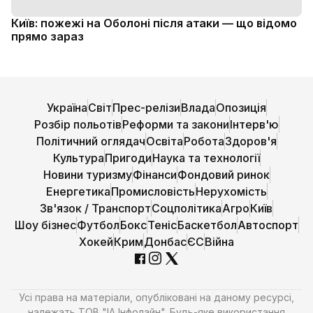
Київ: пожежі на Оболоні після атаки — що відомо
прямо зараз
Україна
Світ
Прес-релізи
Влада
Опозиція
Розбір польотів
Реформи та закони
Інтерв'ю
Політичний оглядач
Освіта
Робота
Здоров'я
Культура
Пригоди
Наука та технології
Новини туризму
Фінанси
Фондовий ринок
Енергетика
Промисловість
Нерухомість
Зв'язок / Транспорт
Соцполітика
Агро
Київ
Шоу бізнес
Футбол
Бокс
Теніс
Баскетбол
Автоспорт
Хокей
Крим
Донбас
ЄС
Війна
Усі права на матеріали, опубліковані на даному ресурсі,
належать ТОВ "ІА Інфолайн". Будь-яке використання