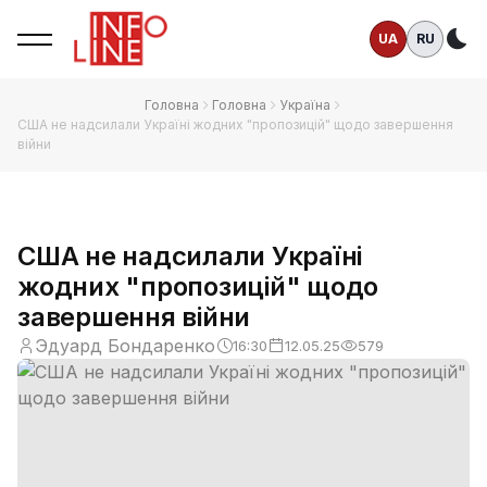
UA
RU
Те
Головна
Головна
Україна
США не надсилали Україні жодних "пропозицій" щодо завершення
війни
США не надсилали Україні
жодних "пропозицій" щодо
завершення війни
Эдуард Бондаренко
16:30
12.05.25
579