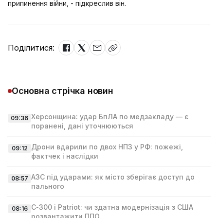
припинення війни, - підкреслив він.
Поділитися:
Основна стрічка новин
Херсонщина: удар БпЛА по медзакладу — є
09:36
поранені, дані уточнюються
Дрони вдарили по двох НПЗ у РФ: пожежі,
09:12
фактчек і наслідки
АЗС під ударами: як місто зберігає доступ до
08:57
пального
С‑300 і Patriot: чи здатна модернізація з США
08:16
розвантажити ППО