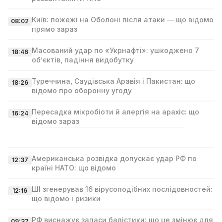
Київ: пожежі на Оболоні після атаки — що відомо
08:02
прямо зараз
Масований удар по «Укрнафті»: ушкоджено 7
18:46
об’єктів, падіння видобутку
Туреччина, Саудівська Аравія і Пакистан: що
18:26
відомо про оборонну угоду
Пересадка мікробіоти й алергія на арахіс: що
16:24
відомо зараз
Американська розвідка допускає удар РФ по
12:37
країні НАТО: що відомо
ШІ згенерував 16 вірусоподібних послідовностей:
12:16
що відомо і ризики
РФ виснажує запаси балістики: що це змінює для
09:37