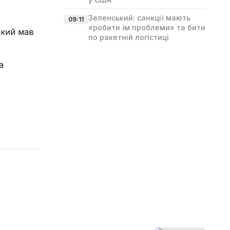
Зеленський: санкції мають
09:11
«робити їм проблеми» та бити
який мав
по ракетній логістиці
а