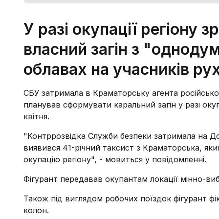
У разі окупації регіону
власний загін з "однодум
облавах на учасників ру
СБУ затримала в Краматорську агента російської
планував сформувати каральний загін у разі оку
квітня.
"Контррозвідка Служби безпеки затримала на До
виявився 41-річний таксист з Краматорська, яки
окупацію регіону", - мовиться у повідомленні.
Фігурант передавав окупантам локації мінно-ви
Також під виглядом робочих поїздок фігурант фі
колон.