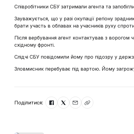
Співробітники СБУ затримали агента та запобігл
Зауважується, що у разі окупації регіону зрадн
брати участь в облавах на учасників руху спрот
Після вербування агент контактував з ворогом 
східному фронті.
Слідчі СБУ повідомили йому про підозру у держзра
Зловмисник перебуває під вартою. Йому загрожу
Поділитися: