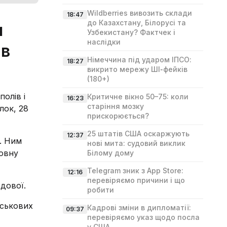
Wildberries вивозить склади
18:47
до Казахстану, Білорусі та
и
Узбекистану? Фактчек і
наслідки
 в
Німеччина під ударом ІПСО:
18:27
викрито мережу ШІ‑фейків
(180+)
олів і
Критичне вікно 50–75: коли
16:23
старіння мозку
лок, 28
прискорюється?
25 штатів США оскаржують
12:37
. Ним
нові мита: судовий виклик
повну
Білому дому
Telegram зник з App Store:
12:16
перевіряємо причини і що
дової.
робити
йськових
Кадрові зміни в дипломатії:
09:37
перевіряємо указ щодо посла
у США