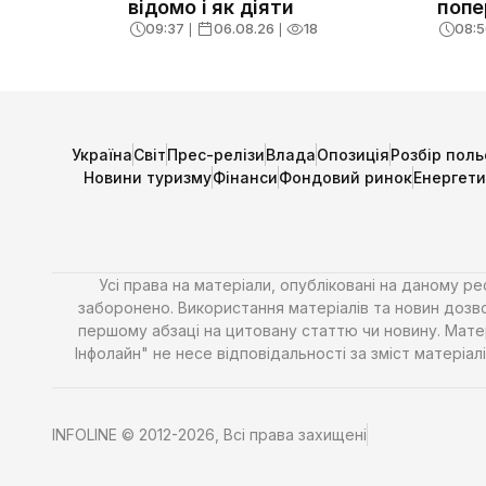
відомо і як діяти
попе
09:37
❘
06.08.26
❘
18
08:5
Україна
Світ
Прес-релізи
Влада
Опозиція
Розбір поль
Новини туризму
Фінанси
Фондовий ринок
Енергет
Усі права на матеріали, опубліковані на даному р
заборонено. Використання матеріалів та новин дозво
першому абзаці на цитовану статтю чи новину. Матері
Інфолайн" не несе відповідальності за зміст матері
INFOLINE © 2012-2026, Всі права захищені