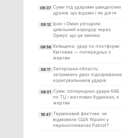
Суми під ударами швидкісних
09:37
дронів: що відомо і як діяти
Іран і Оман узгодили
09:12
цивільний коридор через
Ормуз: що це змінює
Київщина: удар по платформі
08:56
Квітнева — попередньо є
жертви
Запорізька область:
08:17
затримано двох підозрюваних
коригувальників ударів
Суми: попередньо удари КАБ
08:01
по ТЦ і житлових будинках, є
жертви
Терміновий фактчек: чи
18:47
відмовили США Україні у
перехоплювачах Patriot?