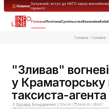
Залужний: вступ до НАТО зараз малоймові
Новини:
гарантії
Антибіотикорезистентність у дітей зростає:
Генеративний ШІ може витіснити мільйони 
Київ і область під масованим ударом: 29 ба
попередньо
Головна
Політика
Суспільство
Економіка
Київ
Головна
Головна
"Зливав" вогневі
у Краматорську
таксиста-агента
Эдуард Бондаренко
❘
14:30
❘
28.04.25
❘
527