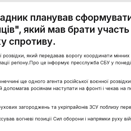
 зрадник планував сформуват
ців", який мав брати участь
ху спротиву.
 розвідки, який передавав ворогу координати мінних п
пації регіону.Про це інформує пресслужба СБУ у понеді
неччині ще одного агента російської воєнної розвідки
й допомагав росіянам наступати на фронті і чекав на 
бухових загороджень та укріпрайонів ЗСУ поблизу пере
ксував вогневі позиції Сил оборони і напрямки руху ві