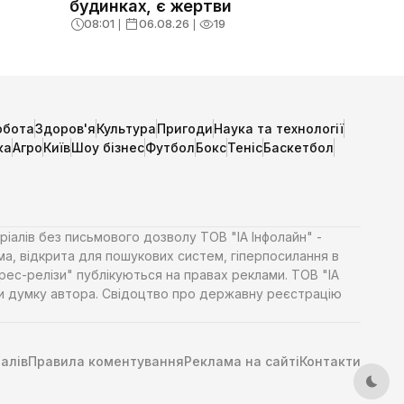
будинках, є жертви
в
08:01
❘
06.08.26
❘
19
обота
Здоров'я
Культура
Пригоди
Наука та технології
ка
Агро
Київ
Шоу бізнес
Футбол
Бокс
Теніс
Баскетбол
ріалів без письмового дозволу ТОВ "ІА Інфолайн" -
ма, відкрита для пошукових систем, гіперпосилання в
Прес-релізи" публікуються на правах реклами. ТОВ "ІА
яти думку автора. Свідоцтво про державну реєстрацію
алів
Правила коментування
Реклама на сайті
Контакти
Тем