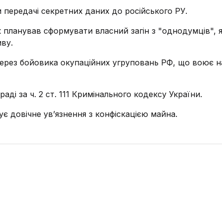
и передачі секретних даних до російського РУ.
ик планував сформувати власний загін з "однодумців", 
иву.
через бойовика окупаційних угруповань РФ, що воює н
ді за ч. 2 ст. 111 Кримінального кодексу України.
є довічне ув’язнення з конфіскацією майна.