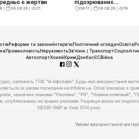
редньо є жертви
підозрюваних
коригувальників ударі
6
❘
06.08.26
❘
21
08:17
❘
06.08.26
❘
19
отів
Реформи та закони
Інтерв'ю
Політичний оглядач
Освіта
Р
ика
Промисловість
Нерухомість
Зв'язок / Транспорт
Соцполіти
Автоспорт
Хокей
Крим
Донбас
ЄС
Війна
есурсі, належать ТОВ "ІА Інфолайн". Будь-яке використання мате
ляється за умови посилання на Infoline.ua. Обов'язковою є пря
али, зазначені знаками "Реклама", "PR", "Новини компаній", "
алів, опублікованих на правах реклами. Редакція може не поділ
КВ336-198Р м. Київ 2014 року.
Умови використання матері