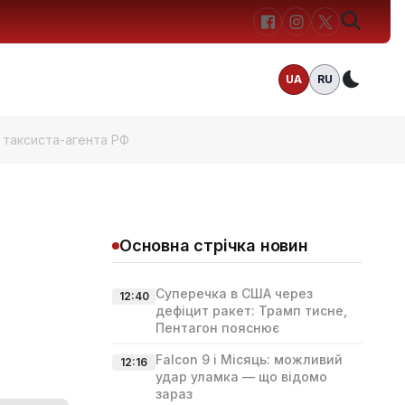
UA
RU
Темн
и таксиста-агента РФ
Основна стрічка новин
Суперечка в США через
12:40
дефіцит ракет: Трамп тисне,
Пентагон пояснює
Falcon 9 і Місяць: можливий
12:16
удар уламка — що відомо
зараз