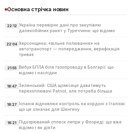
Основна стрічка новин
Україна перевіряє дані про закупівлю
22:12
далекобійних ракет у Туреччини: що відомо
Херсонщина: «вільне полювання» на
22:04
автотранспорт — попередження, верифікація
триває
Вибух БПЛА біля газопроводу в Болгарії: що
21:55
відомо і наслідки
Зеленський: США щомісяця даватимуть
18:47
перехоплювачі Patriot, але потреба більша
Іспанія відновлює контроль на кордоні з Італією:
18:27
що це означає для Шенгену
Підозрюваний сплеск лепри у Флориді: що вже
16:21
відомо і як діяти