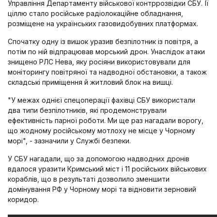
Управління Департаменту військової контррозвідки СБУ. Її
ціллю стало російське радіолокаційне обладнання,
розміщене на українських газовидобувних платформах.
Спочатку одну із вишок уразив безпілотник із повітря, а
потім по ній відпрацював морський дрон. Унаслідок атаки
знищено РЛС Нева, яку росіяни використовували для
моніторингу повітряної та надводної обстановки, а також
складські приміщення й житловий блок на вишці.
"У межах однієї спецоперації фахівці СБУ використали
два типи безпілотників, які продемонстрували
ефективність парної роботи. Ми ще раз нагадали ворогу,
що жодному російському мотлоху не місце у Чорному
морі", - зазначили у Службі безпеки.
У СБУ нагадали, що за допомогою надводних дронів
вдалося уразити Кримський міст і 11 російських військових
кораблів, що в результаті дозволило зменшити
домінування РФ у Чорному морі та відновити зерновий
коридор.