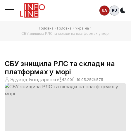
UA
RU
Те
Головна
Головна
Україна
СБУ знищила РЛС та склади на платформах у морі
СБУ знищила РЛС та склади на
платформах у морі
Эдуард Бондаренко
12:00
19.05.25
575