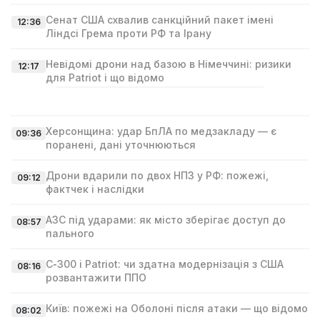
Сенат США схвалив санкційний пакет імені
12:36
Ліндсі Гремa проти РФ та Ірану
Невідомі дрони над базою в Німеччині: ризики
12:17
для Patriot і що відомо
Херсонщина: удар БпЛА по медзакладу — є
09:36
поранені, дані уточнюються
Дрони вдарили по двох НПЗ у РФ: пожежі,
09:12
фактчек і наслідки
АЗС під ударами: як місто зберігає доступ до
08:57
пального
С‑300 і Patriot: чи здатна модернізація з США
08:16
розвантажити ППО
Київ: пожежі на Оболоні після атаки — що відомо
08:02