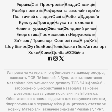
Україна
Світ
Прес-релізи
Влада
Опозиція
Розбір польотів
Реформи та закони
Інтерв'ю
Політичний оглядач
Освіта
Робота
Здоров'я
Культура
Пригоди
Наука та технології
Новини туризму
Фінанси
Фондовий ринок
Енергетика
Промисловість
Нерухомість
Зв'язок / Транспорт
Соцполітика
Агро
Київ
Шоу бізнес
Футбол
Бокс
Теніс
Баскетбол
Автоспорт
Хокей
Крим
Донбас
ЄС
Війна
Усі права на матеріали, опубліковані на даному ресурсі,
належать ТОВ "ІА Інфолайн". Будь-яке використання
матеріалів без письмового дозволу ТОВ "ІА Інфолайн" -
заборонено. Використання матеріалів та новин
дозволяється за умови посилання на Infoline.ua.
Обов'язковою є пряма, відкрита для пошукових систем,
гіперпосилання в першому абзаці на цитовану статтю чи
новину. Матеріали, зазначені знаками "Реклама", "PR",