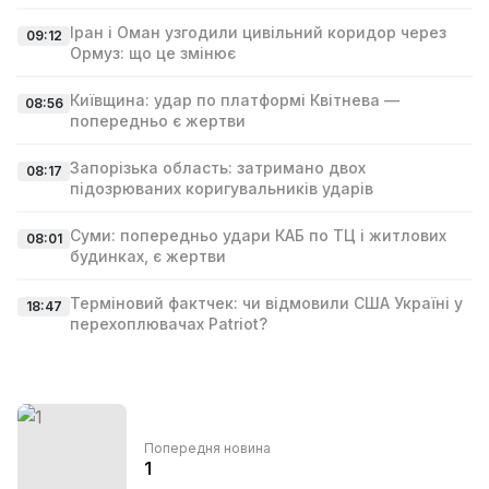
Іран і Оман узгодили цивільний коридор через
09:12
Ормуз: що це змінює
Київщина: удар по платформі Квітнева —
08:56
попередньо є жертви
Запорізька область: затримано двох
08:17
підозрюваних коригувальників ударів
Суми: попередньо удари КАБ по ТЦ і житлових
08:01
будинках, є жертви
Терміновий фактчек: чи відмовили США Україні у
18:47
перехоплювачах Patriot?
Попередня новина
1