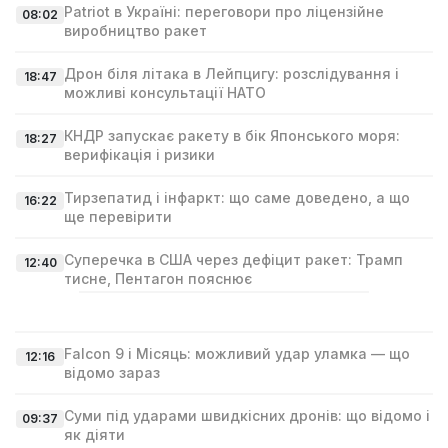
Patriot в Україні: переговори про ліцензійне
08:02
виробництво ракет
Дрон біля літака в Лейпцигу: розслідування і
18:47
можливі консультації НАТО
КНДР запускає ракету в бік Японського моря:
18:27
верифікація і ризики
Тирзепатид і інфаркт: що саме доведено, а що
16:22
ще перевірити
Суперечка в США через дефіцит ракет: Трамп
12:40
тисне, Пентагон пояснює
Falcon 9 і Місяць: можливий удар уламка — що
12:16
відомо зараз
Суми під ударами швидкісних дронів: що відомо і
09:37
як діяти