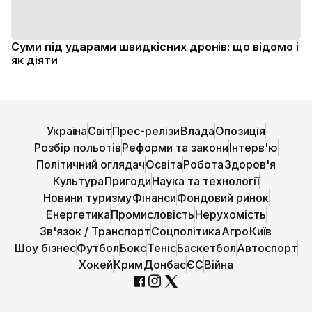
Суми під ударами швидкісних дронів: що відомо і
як діяти
Україна
Світ
Прес-релізи
Влада
Опозиція
Розбір польотів
Реформи та закони
Інтерв'ю
Політичний оглядач
Освіта
Робота
Здоров'я
Культура
Пригоди
Наука та технології
Новини туризму
Фінанси
Фондовий ринок
Енергетика
Промисловість
Нерухомість
Зв'язок / Транспорт
Соцполітика
Агро
Київ
Шоу бізнес
Футбол
Бокс
Теніс
Баскетбол
Автоспорт
Хокей
Крим
Донбас
ЄС
Війна