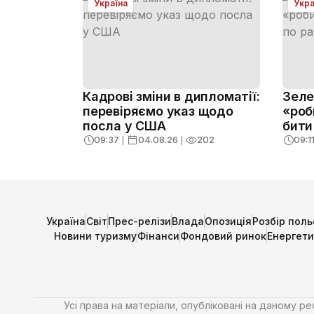
Україна
Укра
Кадрові зміни в дипломатії:
Зеле
перевіряємо указ щодо
«роб
посла у США
бити
09:37
❘
04.08.26
❘
202
09:1
Україна
Світ
Прес-релізи
Влада
Опозиція
Розбір поль
Новини туризму
Фінанси
Фондовий ринок
Енергет
Усі права на матеріали, опубліковані на даному р