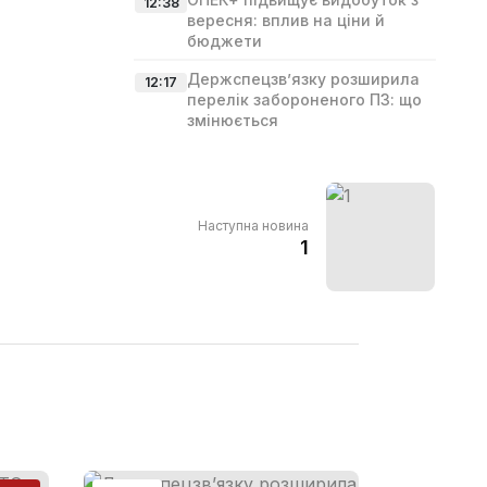
12:38
вересня: вплив на ціни й
бюджети
Держспецзв’язку розширила
12:17
перелік забороненого ПЗ: що
змінюється
Наступна новина
1