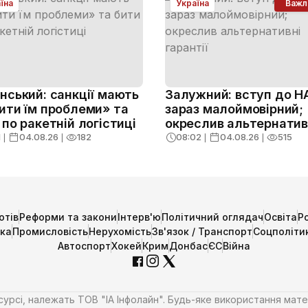
їна
Україна
Важл
нський: санкції мають
Залужний: вступ до Н
ити їм проблеми» та
зараз малоймовірний;
 по ракетній логістиці
окреслив альтернатив
гарантії
1
❘
04.08.26
❘
182
08:02
❘
04.08.26
❘
515
отів
Реформи та закони
Інтерв'ю
Політичний оглядач
Освіта
Р
ика
Промисловість
Нерухомість
Зв'язок / Транспорт
Соцполіти
Автоспорт
Хокей
Крим
Донбас
ЄС
Війна
есурсі, належать ТОВ "ІА Інфолайн". Будь-яке використання мате