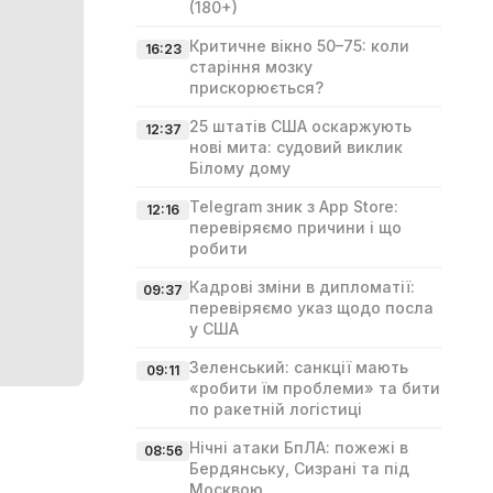
(180+)
Критичне вікно 50–75: коли
16:23
старіння мозку
прискорюється?
25 штатів США оскаржують
12:37
нові мита: судовий виклик
Білому дому
Telegram зник з App Store:
12:16
перевіряємо причини і що
робити
Кадрові зміни в дипломатії:
09:37
перевіряємо указ щодо посла
у США
Зеленський: санкції мають
09:11
«робити їм проблеми» та бити
по ракетній логістиці
Нічні атаки БпЛА: пожежі в
08:56
Бердянську, Сизрані та під
Москвою