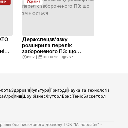
иво
Україна
АТО
Держспецзв’язку
розширила перелік
ні
забороненого ПЗ: що
змінюється
12:17
❘
03.08.26
❘
267
обота
Здоров'я
Культура
Пригоди
Наука та технології
ка
Агро
Київ
Шоу бізнес
Футбол
Бокс
Теніс
Баскетбол
ріалів без письмового дозволу ТОВ "ІА Інфолайн" -