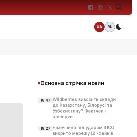
UA
RU
Темн
Основна стрічка новин
Wildberries вивозить склади
18:47
до Казахстану, Білорусі та
Узбекистану? Фактчек і
наслідки
Німеччина під ударом ІПСО:
18:27
викрито мережу ШІ‑фейків