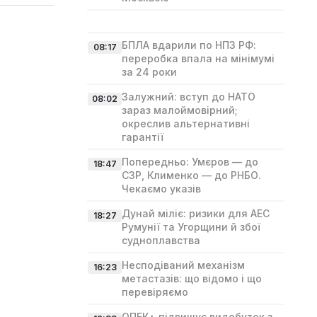
БПЛА вдарили по НПЗ РФ:
08:17
переробка впала на мінімумі
за 24 роки
Залужний: вступ до НАТО
08:02
зараз малоймовірний;
окреслив альтернативні
гарантії
Попередньо: Умєров — до
18:47
СЗР, Клименко — до РНБО.
Чекаємо указів
Дунай міліє: ризики для АЕС
18:27
Румунії та Угорщини й збої
судноплавства
Несподіваний механізм
16:23
метастазів: що відомо і що
перевіряємо
ОПЕК+ підвищує видобуток з