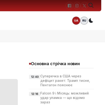
UA
RU
Темн
Основна стрічка новин
Суперечка в США через
12:40
дефіцит ракет: Трамп тисне,
Пентагон пояснює
Falcon 9 і Місяць: можливий
12:16
удар уламка — що відомо
зараз