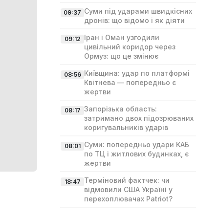
Суми під ударами швидкісних
09:37
дронів: що відомо і як діяти
Іран і Оман узгодили
09:12
цивільний коридор через
Ормуз: що це змінює
Київщина: удар по платформі
08:56
Квітнева — попередньо є
жертви
Запорізька область:
08:17
затримано двох підозрюваних
коригувальників ударів
Суми: попередньо удари КАБ
08:01
по ТЦ і житлових будинках, є
жертви
Терміновий фактчек: чи
18:47
відмовили США Україні у
перехоплювачах Patriot?