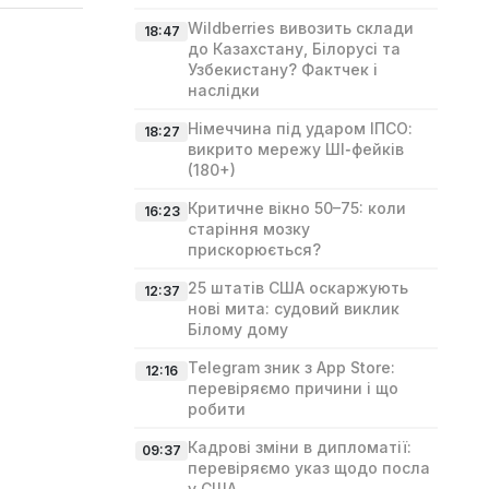
Wildberries вивозить склади
18:47
до Казахстану, Білорусі та
Узбекистану? Фактчек і
наслідки
Німеччина під ударом ІПСО:
18:27
викрито мережу ШІ‑фейків
(180+)
Критичне вікно 50–75: коли
16:23
старіння мозку
прискорюється?
25 штатів США оскаржують
12:37
нові мита: судовий виклик
Білому дому
Telegram зник з App Store:
12:16
перевіряємо причини і що
робити
Кадрові зміни в дипломатії:
09:37
перевіряємо указ щодо посла
у США