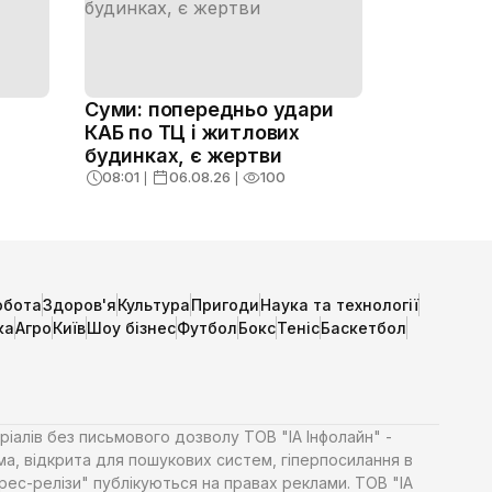
Суми: попередньо удари
КАБ по ТЦ і житлових
будинках, є жертви
в
08:01
❘
06.08.26
❘
100
обота
Здоров'я
Культура
Пригоди
Наука та технології
ка
Агро
Київ
Шоу бізнес
Футбол
Бокс
Теніс
Баскетбол
ріалів без письмового дозволу ТОВ "ІА Інфолайн" -
ма, відкрита для пошукових систем, гіперпосилання в
Прес-релізи" публікуються на правах реклами. ТОВ "ІА