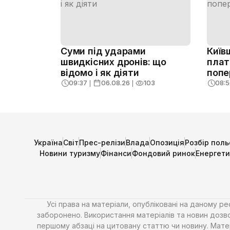
Суми під ударами
Київ
швидкісних дронів: що
плат
відомо і як діяти
попе
09:37
❘
06.08.26
❘
103
08:5
Україна
Світ
Прес-релізи
Влада
Опозиція
Розбір поль
Новини туризму
Фінанси
Фондовий ринок
Енергет
Усі права на матеріали, опубліковані на даному р
заборонено. Використання матеріалів та новин дозво
першому абзаці на цитовану статтю чи новину. Матері