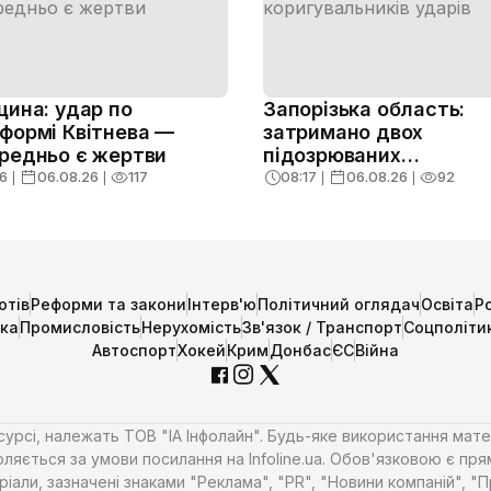
щина: удар по
Запорізька область:
формі Квітнева —
затримано двох
редньо є жертви
підозрюваних
коригувальників ударі
6
❘
06.08.26
❘
117
08:17
❘
06.08.26
❘
92
отів
Реформи та закони
Інтерв'ю
Політичний оглядач
Освіта
Р
ика
Промисловість
Нерухомість
Зв'язок / Транспорт
Соцполіти
Автоспорт
Хокей
Крим
Донбас
ЄС
Війна
есурсі, належать ТОВ "ІА Інфолайн". Будь-яке використання мате
ляється за умови посилання на Infoline.ua. Обов'язковою є пря
али, зазначені знаками "Реклама", "PR", "Новини компаній", "