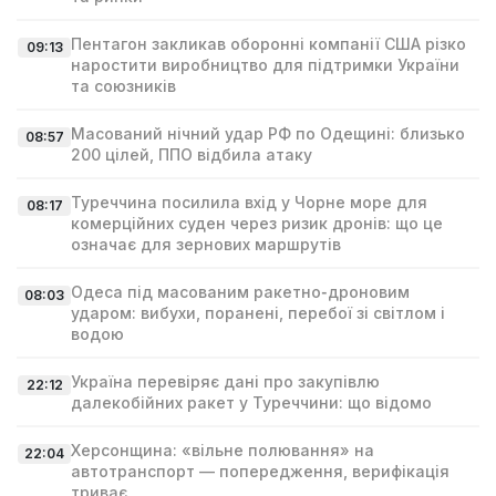
Пентагон закликав оборонні компанії США різко
09:13
наростити виробництво для підтримки України
та союзників
Масований нічний удар РФ по Одещині: близько
08:57
200 цілей, ППО відбила атаку
Туреччина посилила вхід у Чорне море для
08:17
комерційних суден через ризик дронів: що це
означає для зернових маршрутів
Одеса під масованим ракетно‑дроновим
08:03
ударом: вибухи, поранені, перебої зі світлом і
водою
Україна перевіряє дані про закупівлю
22:12
далекобійних ракет у Туреччини: що відомо
Херсонщина: «вільне полювання» на
22:04
автотранспорт — попередження, верифікація
триває