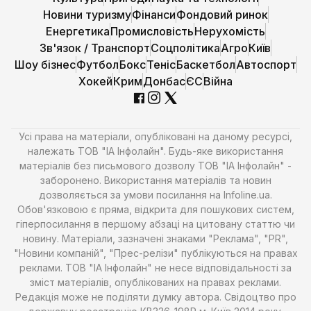
Новини туризму
Фінанси
Фондовий ринок
Енергетика
Промисловість
Нерухомість
Зв'язок / Транспорт
Соцполітика
Агро
Київ
Шоу бізнес
Футбол
Бокс
Теніс
Баскетбол
Автоспорт
Хокей
Крим
Донбас
ЄС
Війна
Усі права на матеріали, опубліковані на даному ресурсі,
належать ТОВ "ІА Інфолайн". Будь-яке використання
матеріалів без письмового дозволу ТОВ "ІА Інфолайн" -
заборонено. Використання матеріалів та новин
дозволяється за умови посилання на Infoline.ua.
Обов'язковою є пряма, відкрита для пошукових систем,
гіперпосилання в першому абзаці на цитовану статтю чи
новину. Матеріали, зазначені знаками "Реклама", "PR",
"Новини компаній", "Прес-релізи" публікуються на правах
реклами. ТОВ "ІА Інфолайн" не несе відповідальності за
зміст матеріалів, опублікованих на правах реклами.
Редакція може не поділяти думку автора. Свідоцтво про