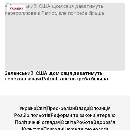
Україна
Зеленський: США щомісяця даватимуть
перехоплювачі Patriot, але потреба більша
Україна
Світ
Прес-релізи
Влада
Опозиція
Розбір польотів
Реформи та закони
Інтерв'ю
Політичний оглядач
Освіта
Робота
Здоров'я
Культура
Пригоди
Наука та технології