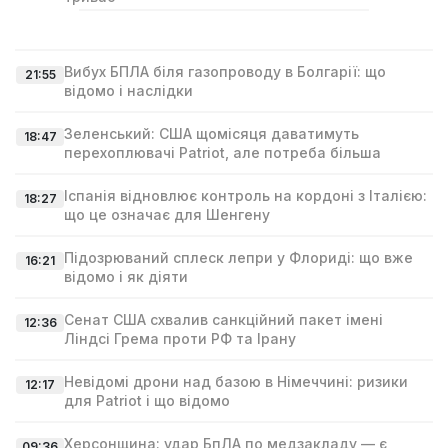
Вибух БПЛА біля газопроводу в Болгарії: що
21:55
відомо і наслідки
Зеленський: США щомісяця даватимуть
18:47
перехоплювачі Patriot, але потреба більша
Іспанія відновлює контроль на кордоні з Італією:
18:27
що це означає для Шенгену
Підозрюваний сплеск лепри у Флориді: що вже
16:21
відомо і як діяти
Сенат США схвалив санкційний пакет імені
12:36
Ліндсі Гремa проти РФ та Ірану
Невідомі дрони над базою в Німеччині: ризики
12:17
для Patriot і що відомо
Херсонщина: удар БпЛА по медзакладу — є
09:36