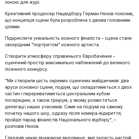
зоною для журі.
Креативний продюсер Нацвідбору Герман Нєнов пояснив,
що концепція сцени була розроблена з двома головними
цілями:
Підкреслити унікальність кожного фіналіста – сцена стане
своєрідним "портретом" кожного артиста.
Створити атмосферу справжнього Євробачення –
сценічний простір максимально наближений до великого
пісенного конкурсу.
"Ми створили шість окремих сценічних майданчиків: два
яруси основної сцени, подіум, що складатиметься з двох
частин і перериватиметься центральним кубом
посередині, а також грінрум, у якому розмістяться
делегації наших учасників. Саме на подіумі на самому
початку нашого шоу, одразу після номера-відкриття,
пройде парад фіналістів Національного відбору", –
розповів Нєнов.
Глядачів чекає вражаюче видовище, яке задасть настрій