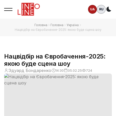
UA
RU
Те
Головна
Головна
Україна
Нацвідбір на Євробачення-2025: якою буде сцена шоу
Нацвідбір на Євробачення-2025:
якою буде сцена шоу
Эдуард Бондаренко
14:30
05.02.25
724