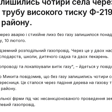
залишились чотири села чере
 трубу високого тиску Ф-219
 району.
через аварію і стихійне лихо без газу залишилося пона
у, 10 лютого.
ідземний розподільний газопровід. Через це у двох на
подарств, школи, дитячого садка та двох пекарень.
роводі та локалізували витік газу", – йдеться у повід
р Микита повідомив, що без газу залишились чотири с
ересниця. Це сталося через падіння дерева на газову 
 району.
вельної фірми під час несанкціонованого проведення з
левий газопровід.