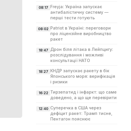
Freyja: Україна запускає
08:17
антибалістичну систему —
перші тести готують
Patriot в Україні: переговори
08:02
про ліцензійне виробництво
ракет
Дрон біля літака в Лейпцигу:
18:47
розслідування і можливі
консультації НАТО
КНДР запускає ракету в бік
18:27
Японського моря: верифікація
і ризики
Тирзепатид і інфаркт: що саме
16:22
доведено, а що ще перевірити
Суперечка в США через
12:40
дефіцит ракет: Трамп тисне,
Пентагон пояснює