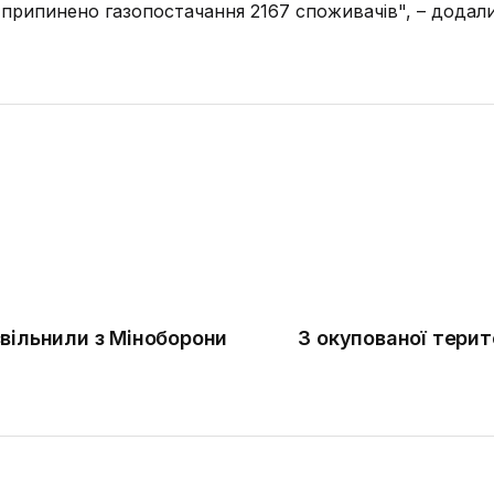
ді припинено газопостачання 2167 споживачів", – додал
вільнили з Міноборони
З окупованої терит