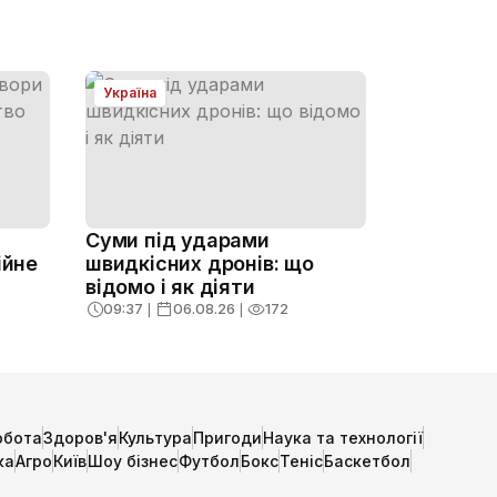
Україна
Суми під ударами
ійне
швидкісних дронів: що
відомо і як діяти
09:37
❘
06.08.26
❘
172
обота
Здоров'я
Культура
Пригоди
Наука та технології
ка
Агро
Київ
Шоу бізнес
Футбол
Бокс
Теніс
Баскетбол