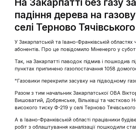
На Закарпатті без газу 
падіння дерева на газову
селі Терново Тячівського
У Закарпатській та Івано-Франківській областях 
абонентів. Про це повідомило Міненерго у субот
Так, на Закарпатті паводок підмив і пошкодив п
пунктах припинено газопостачання 1058 домогос
"Газовики перекрили засувку на підводному газоп
Разом з тим начальник Закарпатської ОВА Вікто
Вишоватий, Добрянське, Вільхівці та частково Н
високого тиску Ф-219 у селі Терново Тячівського
А в Івано-Франківській області працівники буді
робіт з облаштування каналізації пошкодили ста