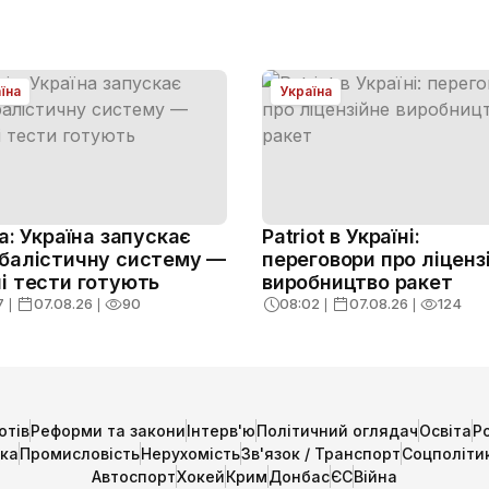
їна
Україна
ja: Україна запускає
Patriot в Україні:
балістичну систему —
переговори про ліценз
і тести готують
виробництво ракет
7
❘
07.08.26
❘
90
08:02
❘
07.08.26
❘
124
отів
Реформи та закони
Інтерв'ю
Політичний оглядач
Освіта
Р
ика
Промисловість
Нерухомість
Зв'язок / Транспорт
Соцполіти
Автоспорт
Хокей
Крим
Донбас
ЄС
Війна