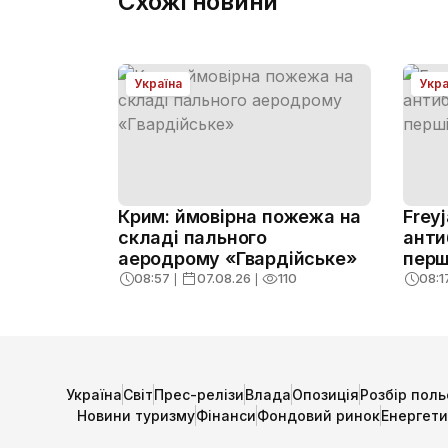
Схожі новини
Україна
Укра
Крим: ймовірна пожежа на
Frey
складі пального
анти
аеродрому «Гвардійське»
перш
08:57
❘
07.08.26
❘
110
08:1
Україна
Світ
Прес-релізи
Влада
Опозиція
Розбір поль
Новини туризму
Фінанси
Фондовий ринок
Енергет