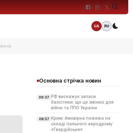
UA
RU
Темн
ивачів
Основна стрічка новин
РФ виснажує запаси
09:37
балістики: що це змінює для
війни та ППО України
Крим: ймовірна пожежа на
08:57
складі пального аеродрому
«Гвардійське»