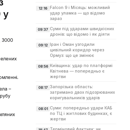
з
Falcon 9 і Місяць: можливий
12:16
 у
удар уламка — що відомо
зараз
Суми під ударами швидкісних
09:37
дронів: що відомо і як діяти
д 3000
Іран і Оман узгодили
09:12
цивільний коридор через
Ормуз: що це змінює
селених
Київщина: удар по платформі
08:56
Квітнева — попередньо є
жертви
омленні.
Запорізька область:
08:17
ела –
затримано двох підозрюваних
трубу
коригувальників ударів
Суми: попередньо удари КАБ
08:01
по ТЦ і житлових будинках, є
емляних
жертви
Терміновий фактчек: чи
18:47