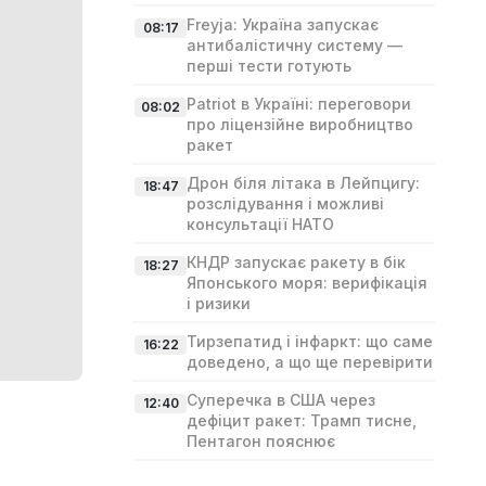
Freyja: Україна запускає
08:17
антибалістичну систему —
перші тести готують
Patriot в Україні: переговори
08:02
про ліцензійне виробництво
ракет
Дрон біля літака в Лейпцигу:
18:47
розслідування і можливі
консультації НАТО
КНДР запускає ракету в бік
18:27
Японського моря: верифікація
і ризики
Тирзепатид і інфаркт: що саме
16:22
доведено, а що ще перевірити
Суперечка в США через
12:40
дефіцит ракет: Трамп тисне,
Пентагон пояснює