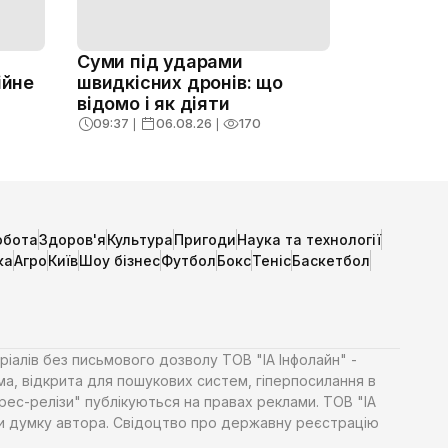
Суми під ударами
ійне
швидкісних дронів: що
відомо і як діяти
09:37
❘
06.08.26
❘
170
обота
Здоров'я
Культура
Пригоди
Наука та технології
ка
Агро
Київ
Шоу бізнес
Футбол
Бокс
Теніс
Баскетбол
ріалів без письмового дозволу ТОВ "ІА Інфолайн" -
ма, відкрита для пошукових систем, гіперпосилання в
Прес-релізи" публікуються на правах реклами. ТОВ "ІА
яти думку автора. Свідоцтво про державну реєстрацію