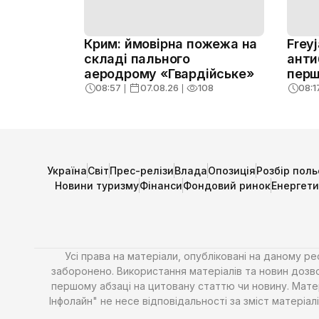
Крим: ймовірна пожежа на
Frey
складі пального
анти
аеродрому «Гвардійське»
перш
08:57
❘
07.08.26
❘
108
08:1
Україна
Світ
Прес-релізи
Влада
Опозиція
Розбір поль
Новини туризму
Фінанси
Фондовий ринок
Енергет
Усі права на матеріали, опубліковані на даному р
заборонено. Використання матеріалів та новин дозво
першому абзаці на цитовану статтю чи новину. Матері
Інфолайн" не несе відповідальності за зміст матері