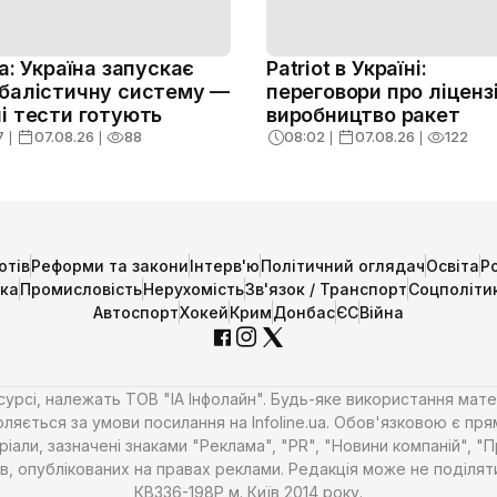
ja: Україна запускає
Patriot в Україні:
балістичну систему —
переговори про ліценз
і тести готують
виробництво ракет
7
❘
07.08.26
❘
88
08:02
❘
07.08.26
❘
122
отів
Реформи та закони
Інтерв'ю
Політичний оглядач
Освіта
Р
ика
Промисловість
Нерухомість
Зв'язок / Транспорт
Соцполіти
Автоспорт
Хокей
Крим
Донбас
ЄС
Війна
есурсі, належать ТОВ "ІА Інфолайн". Будь-яке використання мате
ляється за умови посилання на Infoline.ua. Обов'язковою є пря
али, зазначені знаками "Реклама", "PR", "Новини компаній", "
алів, опублікованих на правах реклами. Редакція може не поділ
КВ336-198Р м. Київ 2014 року.