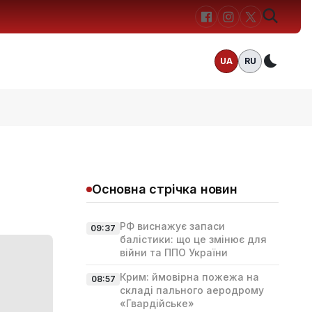
UA
RU
Темн
Основна стрічка новин
РФ виснажує запаси
09:37
балістики: що це змінює для
війни та ППО України
Крим: ймовірна пожежа на
08:57
складі пального аеродрому
«Гвардійське»