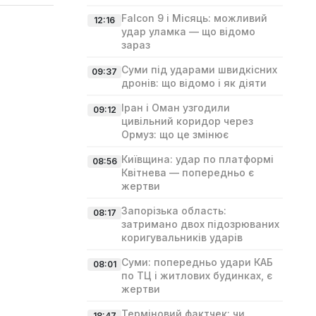
Falcon 9 і Місяць: можливий
12:16
удар уламка — що відомо
зараз
Суми під ударами швидкісних
09:37
дронів: що відомо і як діяти
Іран і Оман узгодили
09:12
цивільний коридор через
Ормуз: що це змінює
Київщина: удар по платформі
08:56
Квітнева — попередньо є
жертви
Запорізька область:
08:17
затримано двох підозрюваних
коригувальників ударів
Суми: попередньо удари КАБ
08:01
по ТЦ і житлових будинках, є
жертви
Терміновий фактчек: чи
18:47