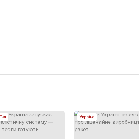
їна
Україна