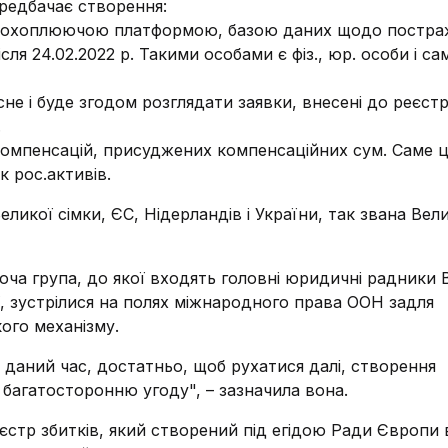
ередбачає створення:
всеохоплюючою платформою, базою даних щодо постр
ісля 24.02.2022 р. Такими особами є фіз., юр. особи і са
сне і буде згодом розглядати заявки, внесені до реєстр
.
компенсацій, присуджених компенсаційних сум. Саме 
 рос.активів.
ликої сімки, ЄС, Нідерландів і України, так звана Вел
ча група, до якої входять головні юридичні радники 
ї, зустрілися на полях міжнародного права ООН задля
ого механізму.
 даний час, достатньо, щоб рухатися далі, створення
 багатосторонню угоду", – зазначила вона.
стр збитків, який створений під егідою Ради Європи 