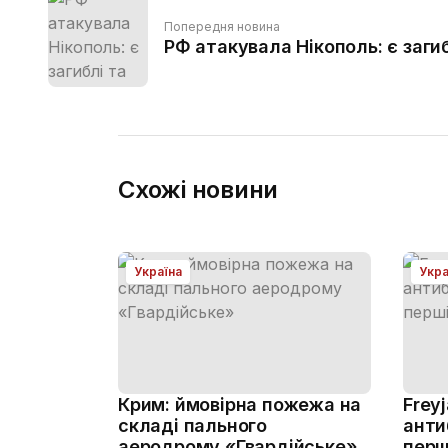
Попередня новина
РФ атакувала Нікополь: є загиб
Схожі новини
Україна
Укра
Крим: ймовірна пожежа на
Frey
складі пального
анти
аеродрому «Гвардійське»
перш