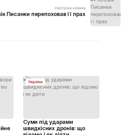
Наступна новина
ік Писанки перепоховав її прах
Україна
Суми під ударами
ійне
швидкісних дронів: що
відомо і як діяти