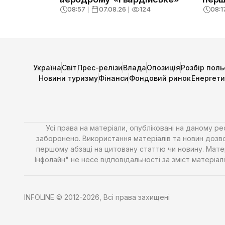
08:57
❘
07.08.26
❘
124
08:1
Україна
Світ
Прес-релізи
Влада
Опозиція
Розбір поль
Новини туризму
Фінанси
Фондовий ринок
Енергет
Усі права на матеріали, опубліковані на даному р
заборонено. Використання матеріалів та новин дозво
першому абзаці на цитовану статтю чи новину. Матері
Інфолайн" не несе відповідальності за зміст матері
INFOLINE © 2012-2026, Всі права захищені