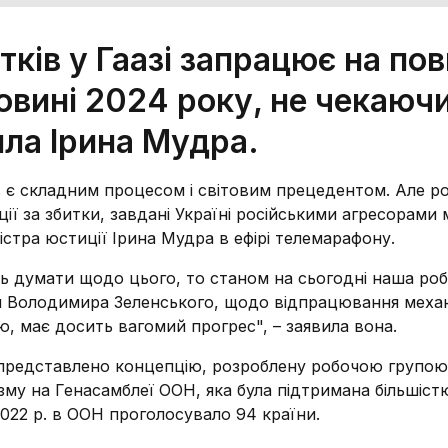
ків у Гаазі запрацює на по
овині 2024 року, не чекаюч
ила Ірина Мудра.
вів є складним процесом і світовим прецедентом. Але р
ї за збитки, завдані Україні російськими агресорами 
істра юстиції Ірина Мудра в ефірі телемарафону.
ть думати щодо цього, то станом на сьогодні наша ро
ни Володимира Зеленського, щодо відпрацювання механ
ю, має досить вагомий прогрес", – заявила вона.
о представлено концепцію, розроблену робочою групо
му на Генасамблеї ООН, яка була підтримана більшіст
.2022 р. в ООН проголосувало 94 країни.