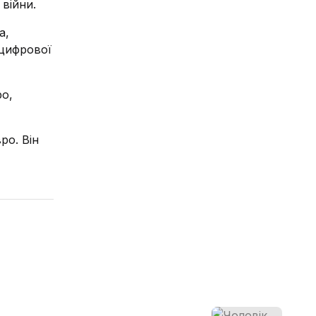
 війни.
а,
 цифрової
ро,
ро. Він