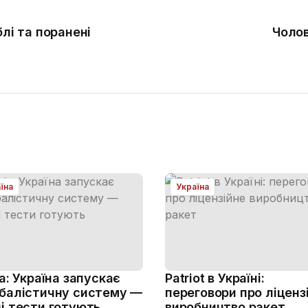
лі та поранені
Чолов
їна
Україна
ja: Україна запускає
Patriot в Україні:
балістичну систему —
переговори про ліценз
і тести готують
виробництво ракет