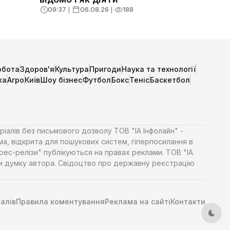
09:37
❘
06.08.26
❘
188
обота
Здоров'я
Культура
Пригоди
Наука та технології
ка
Агро
Київ
Шоу бізнес
Футбол
Бокс
Теніс
Баскетбол
ріалів без письмового дозволу ТОВ "ІА Інфолайн" -
ма, відкрита для пошукових систем, гіперпосилання в
Прес-релізи" публікуються на правах реклами. ТОВ "ІА
яти думку автора. Свідоцтво про державну реєстрацію
алів
Правила коментування
Реклама на сайті
Контакти
Тем