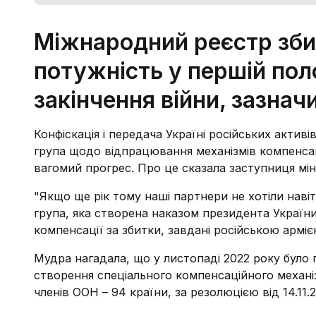
Міжнародний реєстр збит
потужність у першій пол
закінчення війни, зазнач
Конфіскація і передача Україні російських акти
група щодо відпрацювання механізмів компенсаці
вагомий прогрес. Про це сказала заступниця мін
"Якщо ще рік тому наші партнери не хотіли наві
група, яка створена наказом президента Украї
компенсації за збитки, завдані російською арміє
Мудра нагадала, що у листопаді 2022 року бул
створення спеціального компенсаційного механіз
членів ООН – 94 країни, за резолюцією від 14.11