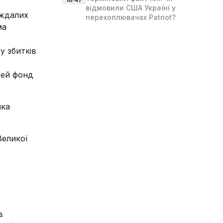
відмовили США Україні у
аждалих
перехоплювачах Patriot?
ма
у збитків
цей фонд
ика
Великої
в