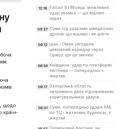
Falcon 9 і Місяць: можливий
12:16
удар уламка — що відомо
вну
зараз
и
Суми під ударами швидкісних
09:37
дронів: що відомо і як діяти
Іран і Оман узгодили
09:12
цивільний коридор через
обоча
Ормуз: що це змінює
має
Київщина: удар по платформі
08:56
Квітнева — попередньо є
жертви
боча
Запорізька область:
ізмів
08:17
затримано двох підозрюваних
коригувальників ударів
ю, щодо
Суми: попередньо удари КАБ
08:01
ю країн-
по ТЦ і житлових будинках, є
жертви
Терміновий фактчек: чи
18:47