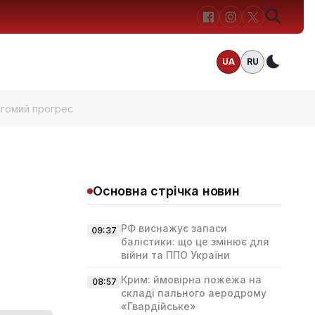
UA
RU
Темн
вагомий прогрес
Основна стрічка новин
РФ виснажує запаси
09:37
балістики: що це змінює для
війни та ППО України
Крим: ймовірна пожежа на
08:57
складі пального аеродрому
«Гвардійське»