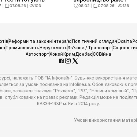
7
❘
07.08.26
❘
103
08:02
❘
07.08.26
❘
138
отів
Реформи та закони
Інтерв'ю
Політичний оглядач
Освіта
Р
ика
Промисловість
Нерухомість
Зв'язок / Транспорт
Соцполіти
Автоспорт
Хокей
Крим
Донбас
ЄС
Війна
есурсі, належать ТОВ "ІА Інфолайн". Будь-яке використання мате
ляється за умови посилання на Infoline.ua. Обов'язковою є пря
али, зазначені знаками "Реклама", "PR", "Новини компаній", "
алів, опублікованих на правах реклами. Редакція може не поділ
КВ336-198Р м. Київ 2014 року.
Умови використання матері