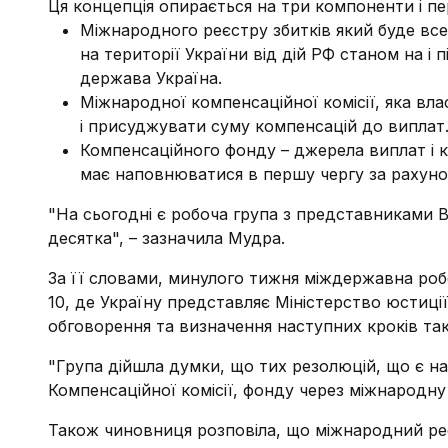
Ця концепція опирається на три компоненти і п
Міжнародного реєстру збитків який буде 
на території України від дій РФ станом на і п
держава Україна.
Міжнародної компенсаційної комісії, яка вла
і присуджувати суму компенсацій до виплат
Компенсаційного фонду – джерела виплат і 
має наповнюватися в першу чергу за рахунок
"На сьогодні є робоча група з представниками Ве
десятка", – зазначила Мудра.
За її словами, минулого тижня міждержавна робо
10, де Україну представляє Міністерство юстиці
обговорення та визначення наступних кроків так
"Група дійшла думки, що тих резолюцій, що є на
Компенсаційної комісії, фонду через міжнародну
Також чиновниця розповіла, що міжнародний реє