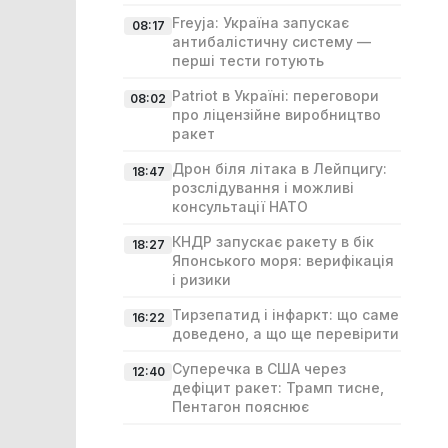
Freyja: Україна запускає
08:17
антибалістичну систему —
перші тести готують
Patriot в Україні: переговори
08:02
про ліцензійне виробництво
ракет
Дрон біля літака в Лейпцигу:
18:47
розслідування і можливі
консультації НАТО
КНДР запускає ракету в бік
18:27
Японського моря: верифікація
і ризики
Тирзепатид і інфаркт: що саме
16:22
доведено, а що ще перевірити
Суперечка в США через
12:40
дефіцит ракет: Трамп тисне,
Пентагон пояснює