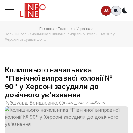
UA
RU
Те
Головна
Головна
Україна
Колишнього начальника "Північної виправної колонії № 90" у
Херсоні засудили до …
Колишнього начальника
"Північної виправної колонії №
90" у Херсоні засудили до
довічного ув'язнення
Эдуард Бондаренко
12:45
24.02.24
716