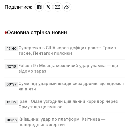
Поділитися:
Основна стрічка новин
Суперечка в США через дефіцит ракет: Трамп
12:40
тисне, Пентагон пояснює
Falcon 9 і Місяць: можливий удар уламка — що
12:16
відомо зараз
Суми під ударами швидкісних дронів: що відомо і
09:37
як діяти
Іран і Оман узгодили цивільний коридор через
09:12
Ормуз: що це змінює
Київщина: удар по платформі Квітнева —
08:56
попередньо є жертви