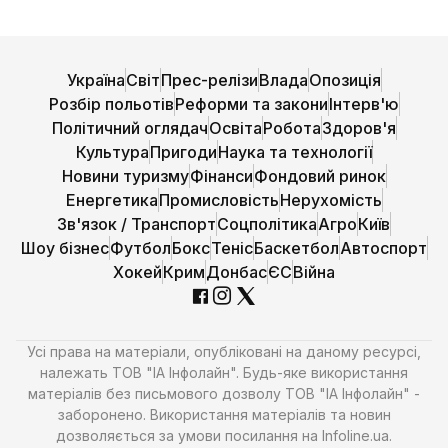
Україна
Світ
Прес-релізи
Влада
Опозиція
Розбір польотів
Реформи та закони
Інтерв'ю
Політичний оглядач
Освіта
Робота
Здоров'я
Культура
Пригоди
Наука та технології
Новини туризму
Фінанси
Фондовий ринок
Енергетика
Промисловість
Нерухомість
Зв'язок / Транспорт
Соцполітика
Агро
Київ
Шоу бізнес
Футбол
Бокс
Теніс
Баскетбол
Автоспорт
Хокей
Крим
Донбас
ЄС
Війна
Усі права на матеріали, опубліковані на даному ресурсі,
належать ТОВ "ІА Інфолайн". Будь-яке використання
матеріалів без письмового дозволу ТОВ "ІА Інфолайн" -
заборонено. Використання матеріалів та новин
дозволяється за умови посилання на Infoline.ua.