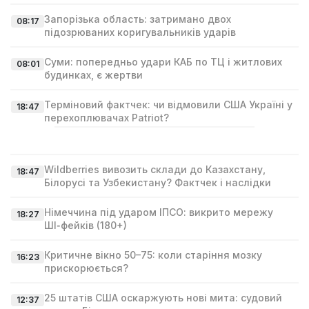
Запорізька область: затримано двох
08:17
підозрюваних коригувальників ударів
Суми: попередньо удари КАБ по ТЦ і житлових
08:01
будинках, є жертви
Терміновий фактчек: чи відмовили США Україні у
18:47
перехоплювачах Patriot?
Wildberries вивозить склади до Казахстану,
18:47
Білорусі та Узбекистану? Фактчек і наслідки
Німеччина під ударом ІПСО: викрито мережу
18:27
ШІ‑фейків (180+)
Критичне вікно 50–75: коли старіння мозку
16:23
прискорюється?
25 штатів США оскаржують нові мита: судовий
12:37