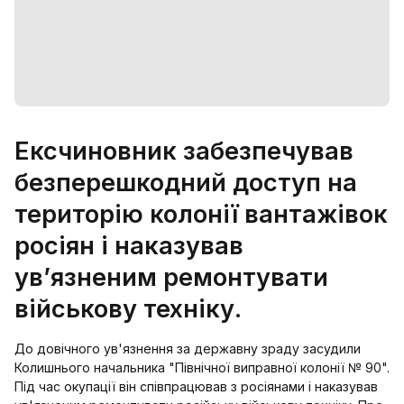
Ексчиновник забезпечував
безперешкодний доступ на
територію колонії вантажівок
росіян і наказував
ув’язненим ремонтувати
військову техніку.
До довічного ув'язнення за державну зраду засудили
Колишнього начальника "Північної виправної колонії № 90".
Під час окупації він співпрацював з росіянами і наказував