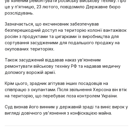
ув'язненим ремонтувати російську військову техніку. Про
це у п’ятницю, 23 лютого, повідомило Державне бюро
розслідувань.
Зазначається, що ексчиновник забезпечував
безперешкодний доступ на територію колонії вантажівок
росіян з продуктами та цигарками їх виробництва для
сортування засудженими для подальшого продажу на
окупованих територіях.
Також засуджений віддавав наказ ув’язненим
ремонтувати військову техніку РФ та надавав медичну
допомогу ворожій армії.
Крім цього, зрадник агітував інших посадовців на
співпрацю з окупантами. Після звільнення Херсона він втік
на територію, що перебуває поза контролем України.
Суд визнав його винним у державній зраді та виніс вирок у
вигляді довічного ув'язнення з конфіскацією майна.