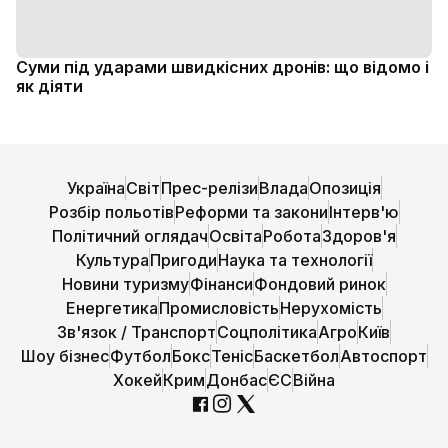
Суми під ударами швидкісних дронів: що відомо і
як діяти
Україна
Світ
Прес-релізи
Влада
Опозиція
Розбір польотів
Реформи та закони
Інтерв'ю
Політичний оглядач
Освіта
Робота
Здоров'я
Культура
Пригоди
Наука та технології
Новини туризму
Фінанси
Фондовий ринок
Енергетика
Промисловість
Нерухомість
Зв'язок / Транспорт
Соцполітика
Агро
Київ
Шоу бізнес
Футбол
Бокс
Теніс
Баскетбол
Автоспорт
Хокей
Крим
Донбас
ЄС
Війна