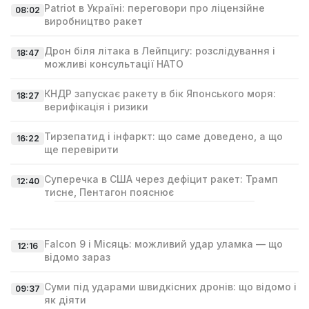
Patriot в Україні: переговори про ліцензійне
08:02
виробництво ракет
Дрон біля літака в Лейпцигу: розслідування і
18:47
можливі консультації НАТО
КНДР запускає ракету в бік Японського моря:
18:27
верифікація і ризики
Тирзепатид і інфаркт: що саме доведено, а що
16:22
ще перевірити
Суперечка в США через дефіцит ракет: Трамп
12:40
тисне, Пентагон пояснює
Falcon 9 і Місяць: можливий удар уламка — що
12:16
відомо зараз
Суми під ударами швидкісних дронів: що відомо і
09:37
як діяти