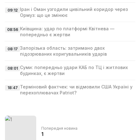
Іран і Оман узгодили цивільний коридор через
09:12
Ормуз: що це змінює
Київщина: удар по платформі Квітнева —
08:56
попередньо є жертви
Запорізька область: затримано двох
08:17
підозрюваних коригувальників ударів
Суми: попередньо удари КАБ по ТЦ і житлових
08:01
будинках, є жертви
Терміновий фактчек: чи відмовили США Україні у
18:47
перехоплювачах Patriot?
Попередня новина
1