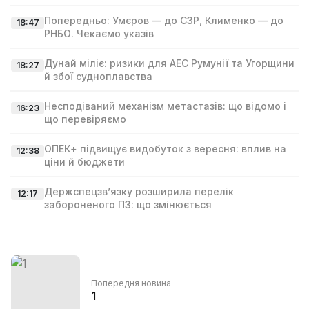
Попередньо: Умєров — до СЗР, Клименко — до
18:47
РНБО. Чекаємо указів
Дунай міліє: ризики для АЕС Румунії та Угорщини
18:27
й збої судноплавства
Несподіваний механізм метастазів: що відомо і
16:23
що перевіряємо
ОПЕК+ підвищує видобуток з вересня: вплив на
12:38
ціни й бюджети
Держспецзв’язку розширила перелік
12:17
забороненого ПЗ: що змінюється
Попередня новина
1