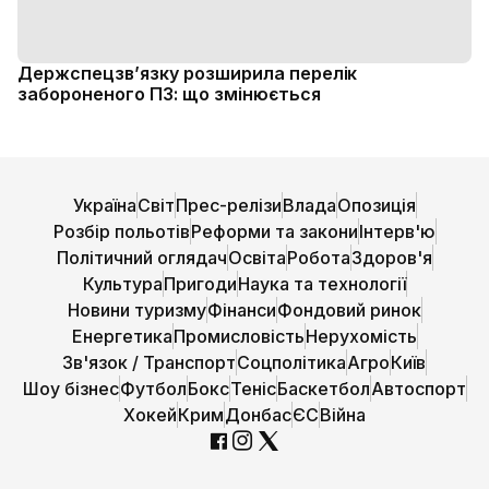
Держспецзв’язку розширила перелік
забороненого ПЗ: що змінюється
Україна
Світ
Прес-релізи
Влада
Опозиція
Розбір польотів
Реформи та закони
Інтерв'ю
Політичний оглядач
Освіта
Робота
Здоров'я
Культура
Пригоди
Наука та технології
Новини туризму
Фінанси
Фондовий ринок
Енергетика
Промисловість
Нерухомість
Зв'язок / Транспорт
Соцполітика
Агро
Київ
Шоу бізнес
Футбол
Бокс
Теніс
Баскетбол
Автоспорт
Хокей
Крим
Донбас
ЄС
Війна