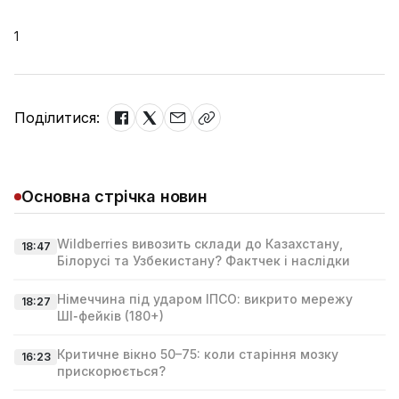
1
Поділитися:
Основна стрічка новин
Wildberries вивозить склади до Казахстану,
18:47
Білорусі та Узбекистану? Фактчек і наслідки
Німеччина під ударом ІПСО: викрито мережу
18:27
ШІ‑фейків (180+)
Критичне вікно 50–75: коли старіння мозку
16:23
прискорюється?