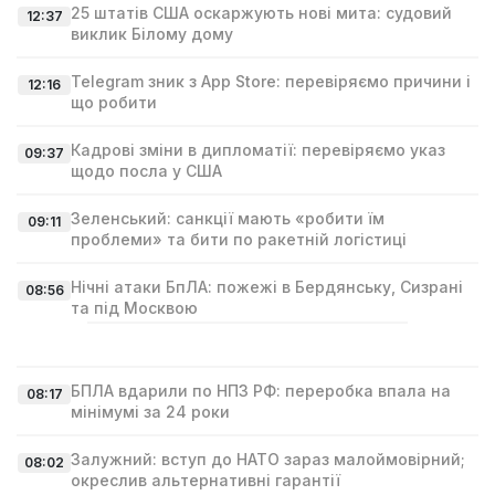
25 штатів США оскаржують нові мита: судовий
12:37
виклик Білому дому
Telegram зник з App Store: перевіряємо причини і
12:16
що робити
Кадрові зміни в дипломатії: перевіряємо указ
09:37
щодо посла у США
Зеленський: санкції мають «робити їм
09:11
проблеми» та бити по ракетній логістиці
Нічні атаки БпЛА: пожежі в Бердянську, Сизрані
08:56
та під Москвою
БПЛА вдарили по НПЗ РФ: переробка впала на
08:17
мінімумі за 24 роки
Залужний: вступ до НАТО зараз малоймовірний;
08:02
окреслив альтернативні гарантії