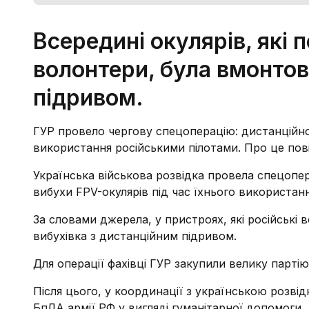
Всередині окулярів, які 
волонтери, була вмонтов
підривом.
ГУР провело чергову спецоперацію: дистанційно 
використання російськими пілотами. Про це пов
Українська військова розвідка провела спецопер
вибухи FPV-окулярів під час їхнього використанн
За словами джерела, у пристроях, які російські
вибухівка з дистанційним підривом.
Для операції фахівці ГУР закупили велику партію
Після цього, у координації з українською розвід
БпЛА армії РФ у вигляді гуманітарної допомоги.