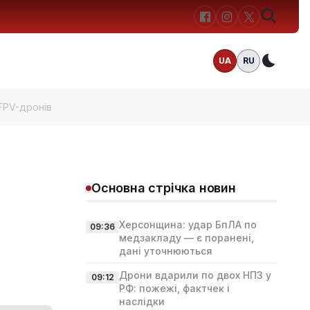
UA
RU
Темн
 FPV-дронів
Основна стрічка новин
Херсонщина: удар БпЛА по
09:36
медзакладу — є поранені,
дані уточнюються
Дрони вдарили по двох НПЗ у
09:12
РФ: пожежі, фактчек і
наслідки