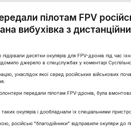
передали пілотам FPV російс
ана вибухівка з дистанційн
підірвали десятки окулярів для FPV-дронів під час їхн
ідомило джерело в спецслужбах у коментарі Суспільн
ацію, унаслідок якої серед російських військових поч
я.
 волонтери передали пілотам FPV-дронів, була вмонтов
 таких окулярів і дообладнали їх спеціальними пристр
кою, російські "благодійники" відправили окуляри до п