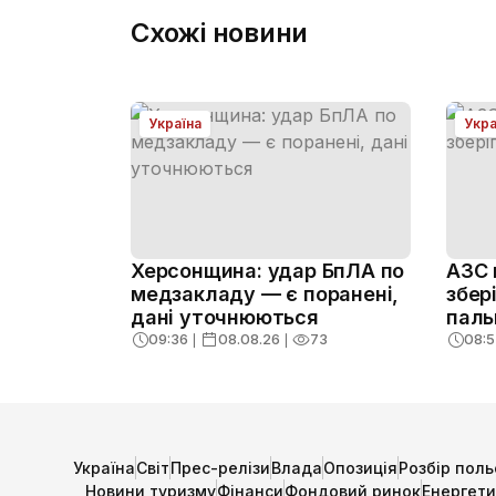
Схожі новини
Україна
Укра
Херсонщина: удар БпЛА по
АЗС 
медзакладу — є поранені,
збер
дані уточнюються
паль
09:36
❘
08.08.26
❘
73
08:5
Україна
Світ
Прес-релізи
Влада
Опозиція
Розбір поль
Новини туризму
Фінанси
Фондовий ринок
Енергет