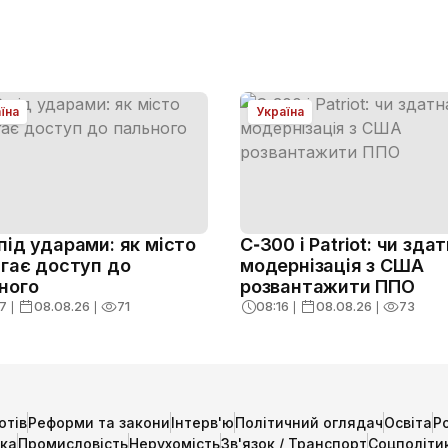
їна
Україна
під ударами: як місто
С‑300 і Patriot: чи зда
ігає доступ до
модернізація з США
ного
розвантажити ППО
7
❘
08.08.26
❘
71
08:16
❘
08.08.26
❘
73
отів
Реформи та закони
Інтерв'ю
Політичний оглядач
Освіта
Р
ика
Промисловість
Нерухомість
Зв'язок / Транспорт
Соцполіти