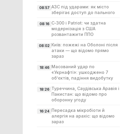
АЗС під ударами: як місто
08:57
зберігає доступ до пального
С‑300 і Patriot: чи здатна
08:16
модернізація з США
розвантажити ППО
Київ: пожежі на Оболоні після
08:02
атаки — що відомо прямо
зараз
Масований удар по
18:46
«Укрнафті»: ушкоджено 7
об’єктів, падіння видобутку
Туреччина, Саудівська Аравія і
18:26
Пакистан: що відомо про
оборонну угоду
Пересадка мікробіоти й
16:24
алергія на арахіс: що відомо
зараз