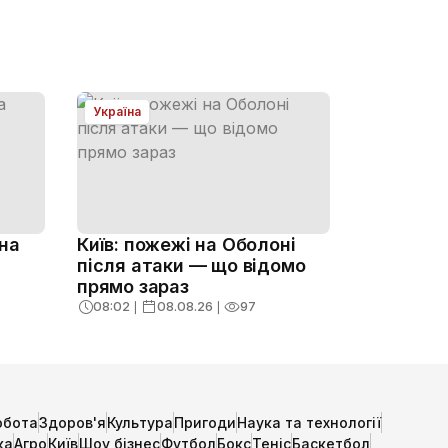
Україна
тна
Київ: пожежі на Оболоні
після атаки — що відомо
прямо зараз
08:02
❘
08.08.26
❘
97
обота
Здоров'я
Культура
Пригоди
Наука та технології
ка
Агро
Київ
Шоу бізнес
Футбол
Бокс
Теніс
Баскетбол