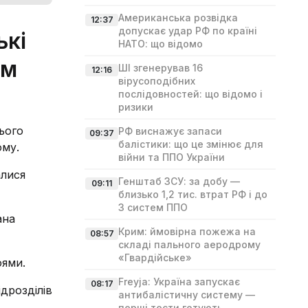
Американська розвідка
12:37
допускає удар РФ по країні
ькі
НАТО: що відомо
им
ШІ згенерував 16
12:16
вірусоподібних
послідовностей: що відомо і
ризики
ього
РФ виснажує запаси
09:37
балістики: що це змінює для
ому.
війни та ППО України
алися
Генштаб ЗСУ: за добу —
09:11
близько 1,2 тис. втрат РФ і до
3 систем ППО
ана
Крим: ймовірна пожежа на
08:57
складі пального аеродрому
«Гвардійське»
оями.
Freyja: Україна запускає
08:17
ідрозділів
антибалістичну систему —
перші тести готують