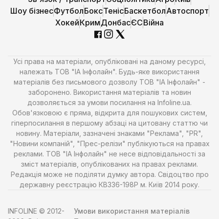
Шоу бізнес
Футбол
Бокс
Теніс
Баскетбол
Автоспорт
Хокей
Крим
Донбас
ЄС
Війна
Усі права на матеріали, опубліковані на даному ресурсі,
належать ТОВ "ІА Інфолайн". Будь-яке використання
матеріалів без письмового дозволу ТОВ "ІА Інфолайн" -
заборонено. Використання матеріалів та новин
дозволяється за умови посилання на Infoline.ua.
Обов'язковою є пряма, відкрита для пошукових систем,
гіперпосилання в першому абзаці на цитовану статтю чи
новину. Матеріали, зазначені знаками "Реклама", "PR",
"Новини компаній", "Прес-релізи" публікуються на правах
реклами. ТОВ "ІА Інфолайн" не несе відповідальності за
зміст матеріалів, опублікованих на правах реклами.
Редакція може не поділяти думку автора. Свідоцтво про
державну реєстрацію КВ336-198Р м. Київ 2014 року.
INFOLINE © 2012-
Умови використання матеріалів