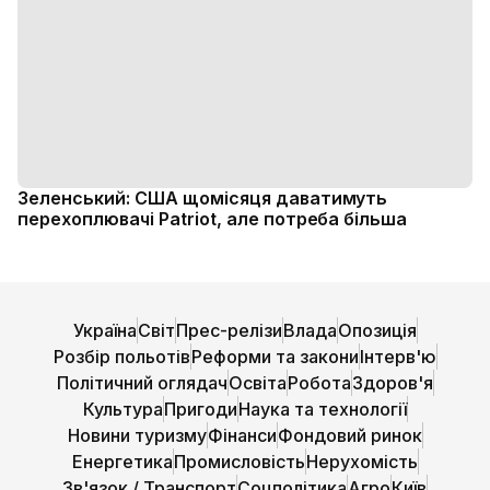
Зеленський: США щомісяця даватимуть
перехоплювачі Patriot, але потреба більша
Україна
Світ
Прес-релізи
Влада
Опозиція
Розбір польотів
Реформи та закони
Інтерв'ю
Політичний оглядач
Освіта
Робота
Здоров'я
Культура
Пригоди
Наука та технології
Новини туризму
Фінанси
Фондовий ринок
Енергетика
Промисловість
Нерухомість
Зв'язок / Транспорт
Соцполітика
Агро
Київ