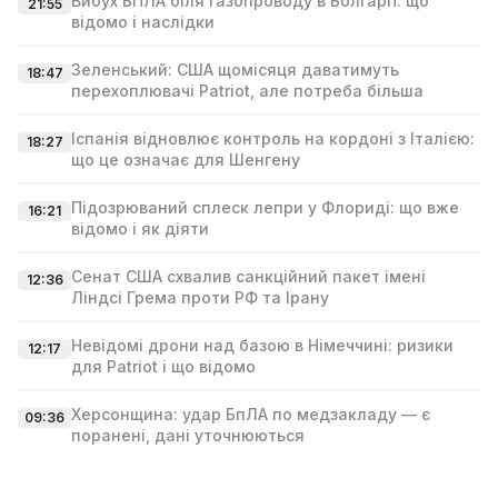
Вибух БПЛА біля газопроводу в Болгарії: що
21:55
відомо і наслідки
Зеленський: США щомісяця даватимуть
18:47
перехоплювачі Patriot, але потреба більша
Іспанія відновлює контроль на кордоні з Італією:
18:27
що це означає для Шенгену
Підозрюваний сплеск лепри у Флориді: що вже
16:21
відомо і як діяти
Сенат США схвалив санкційний пакет імені
12:36
Ліндсі Гремa проти РФ та Ірану
Невідомі дрони над базою в Німеччині: ризики
12:17
для Patriot і що відомо
Херсонщина: удар БпЛА по медзакладу — є
09:36
поранені, дані уточнюються