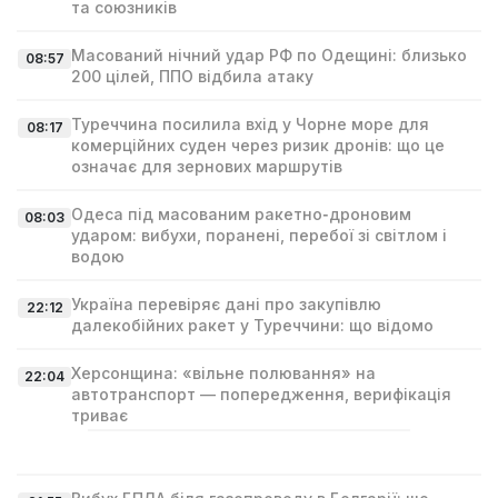
та союзників
Масований нічний удар РФ по Одещині: близько
08:57
200 цілей, ППО відбила атаку
Туреччина посилила вхід у Чорне море для
08:17
комерційних суден через ризик дронів: що це
означає для зернових маршрутів
Одеса під масованим ракетно‑дроновим
08:03
ударом: вибухи, поранені, перебої зі світлом і
водою
Україна перевіряє дані про закупівлю
22:12
далекобійних ракет у Туреччини: що відомо
Херсонщина: «вільне полювання» на
22:04
автотранспорт — попередження, верифікація
триває