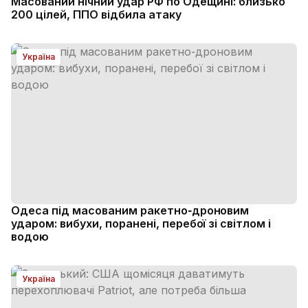
Масований нічний удар РФ по Одещині: близько
200 цілей, ППО відбила атаку
Україна
Одеса під масованим ракетно‑дроновим
ударом: вибухи, поранені, перебої зі світлом і
водою
Україна