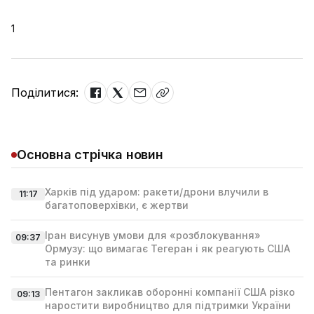
1
Поділитися:
Основна стрічка новин
Харків під ударом: ракети/дрони влучили в
11:17
багатоповерхівки, є жертви
Іран висунув умови для «розблокування»
09:37
Ормузу: що вимагає Тегеран і як реагують США
та ринки
Пентагон закликав оборонні компанії США різко
09:13
наростити виробництво для підтримки України