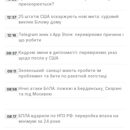
прискорюється?
25 штатів США оскаржують нові мита: судовий
12:37
виклик Білому дому
Telegram зник з App Store: перевіряємо причини і
12:16
що робити
Кадрові зміни в дипломатії: перевіряємо указ
09:37
щодо посла у США
Зеленський: санкції мають «робити їм
09:11
проблеми» та бити по ракетній логістиці
Нічні атаки БпЛА: пожежі в Бердянську, Сизрані
08:56
та під Москвою
БПЛА вдарили по НПЗ РФ: переробка впала на
08:17
мінімумі за 24 роки