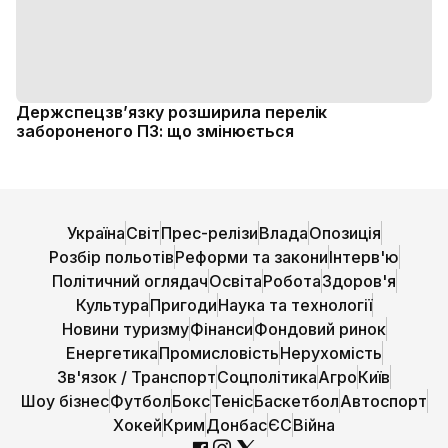
Держспецзв’язку розширила перелік
забороненого ПЗ: що змінюється
Україна
Світ
Прес-релізи
Влада
Опозиція
Розбір польотів
Реформи та закони
Інтерв'ю
Політичний оглядач
Освіта
Робота
Здоров'я
Культура
Пригоди
Наука та технології
Новини туризму
Фінанси
Фондовий ринок
Енергетика
Промисловість
Нерухомість
Зв'язок / Транспорт
Соцполітика
Агро
Київ
Шоу бізнес
Футбол
Бокс
Теніс
Баскетбол
Автоспорт
Хокей
Крим
Донбас
ЄС
Війна