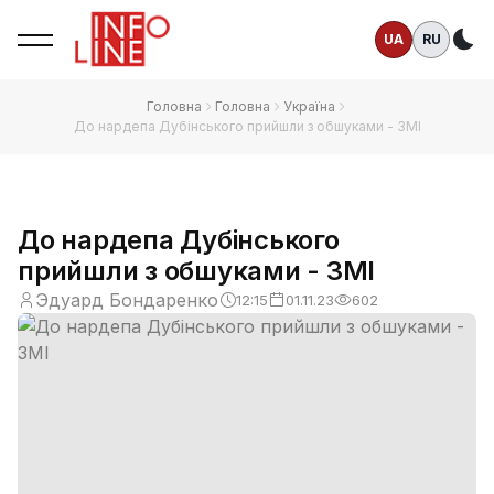
UA
RU
Те
Головна
Головна
Україна
До нардепа Дубінського прийшли з обшуками - ЗМІ
До нардепа Дубінського
прийшли з обшуками - ЗМІ
Эдуард Бондаренко
12:15
01.11.23
602