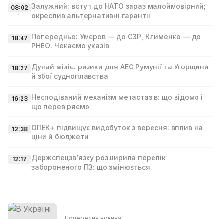
Залужний: вступ до НАТО зараз малоймовірний;
08:02
окреслив альтернативні гарантії
Попередньо: Умєров — до СЗР, Клименко — до
18:47
РНБО. Чекаємо указів
Дунай міліє: ризики для АЕС Румунії та Угорщини
18:27
й збої судноплавства
Несподіваний механізм метастазів: що відомо і
16:23
що перевіряємо
ОПЕК+ підвищує видобуток з вересня: вплив на
12:38
ціни й бюджети
Держспецзв’язку розширила перелік
12:17
забороненого ПЗ: що змінюється
Попередня новина