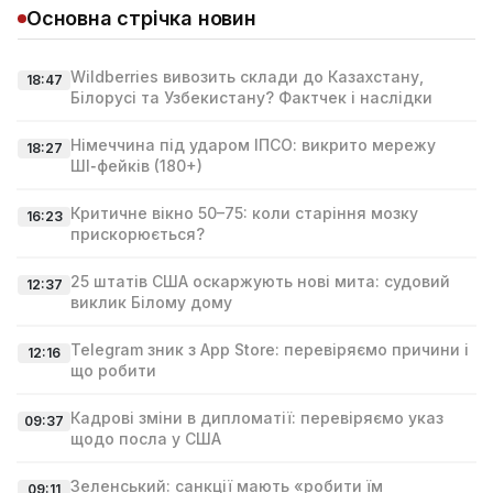
Основна стрічка новин
Wildberries вивозить склади до Казахстану,
18:47
Білорусі та Узбекистану? Фактчек і наслідки
Німеччина під ударом ІПСО: викрито мережу
18:27
ШІ‑фейків (180+)
Критичне вікно 50–75: коли старіння мозку
16:23
прискорюється?
25 штатів США оскаржують нові мита: судовий
12:37
виклик Білому дому
Telegram зник з App Store: перевіряємо причини і
12:16
що робити
Кадрові зміни в дипломатії: перевіряємо указ
09:37
щодо посла у США
Зеленський: санкції мають «робити їм
09:11