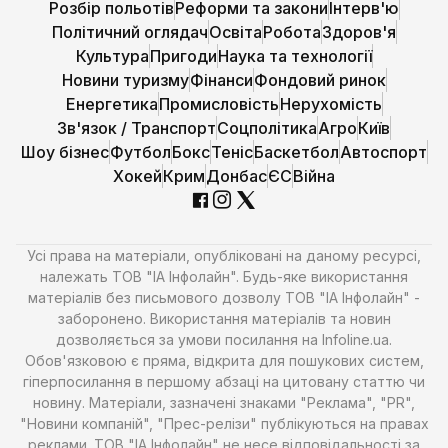
Розбір польотів
Реформи та закони
Інтерв'ю
Політичний оглядач
Освіта
Робота
Здоров'я
Культура
Пригоди
Наука та технології
Новини туризму
Фінанси
Фондовий ринок
Енергетика
Промисловість
Нерухомість
Зв'язок / Транспорт
Соцполітика
Агро
Київ
Шоу бізнес
Футбол
Бокс
Теніс
Баскетбол
Автоспорт
Хокей
Крим
Донбас
ЄС
Війна
Усі права на матеріали, опубліковані на даному ресурсі,
належать ТОВ "ІА Інфолайн". Будь-яке використання
матеріалів без письмового дозволу ТОВ "ІА Інфолайн" -
заборонено. Використання матеріалів та новин
дозволяється за умови посилання на Infoline.ua.
Обов'язковою є пряма, відкрита для пошукових систем,
гіперпосилання в першому абзаці на цитовану статтю чи
новину. Матеріали, зазначені знаками "Реклама", "PR",
"Новини компаній", "Прес-релізи" публікуються на правах
реклами. ТОВ "ІА Інфолайн" не несе відповідальності за