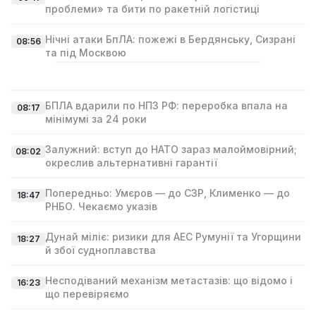
проблеми» та бити по ракетній логістиці
Нічні атаки БпЛА: пожежі в Бердянську, Сизрані
08:56
та під Москвою
БПЛА вдарили по НПЗ РФ: переробка впала на
08:17
мінімумі за 24 роки
Залужний: вступ до НАТО зараз малоймовірний;
08:02
окреслив альтернативні гарантії
Попередньо: Умєров — до СЗР, Клименко — до
18:47
РНБО. Чекаємо указів
Дунай міліє: ризики для АЕС Румунії та Угорщини
18:27
й збої судноплавства
Несподіваний механізм метастазів: що відомо і
16:23
що перевіряємо