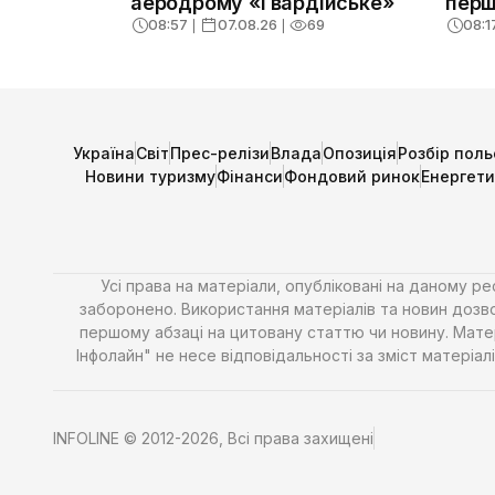
аеродрому «Гвардійське»
перш
08:57
❘
07.08.26
❘
69
08:1
Україна
Світ
Прес-релізи
Влада
Опозиція
Розбір поль
Новини туризму
Фінанси
Фондовий ринок
Енергет
Усі права на матеріали, опубліковані на даному р
заборонено. Використання матеріалів та новин дозво
першому абзаці на цитовану статтю чи новину. Матері
Інфолайн" не несе відповідальності за зміст матері
INFOLINE © 2012-2026, Всі права захищені