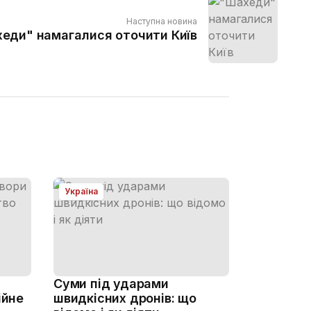
Наступна новина
еди" намагалися оточити Київ
Україна
Суми під ударами
ійне
швидкісних дронів: що