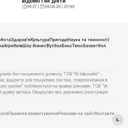
відомо і як діяти
09:37
❘
06.08.26
❘
145
обота
Здоров'я
Культура
Пригоди
Наука та технології
ка
Агро
Київ
Шоу бізнес
Футбол
Бокс
Теніс
Баскетбол
ріалів без письмового дозволу ТОВ "ІА Інфолайн" -
ма, відкрита для пошукових систем, гіперпосилання в
Прес-релізи" публікуються на правах реклами. ТОВ "ІА
яти думку автора. Свідоцтво про державну реєстрацію
алів
Правила коментування
Реклама на сайті
Контакти
Тем