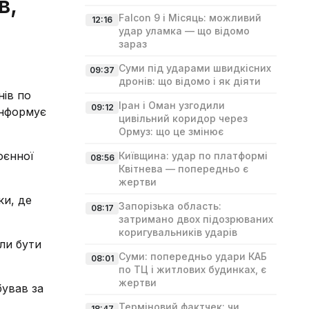
в,
Falcon 9 і Місяць: можливий
12:16
удар уламка — що відомо
зараз
Суми під ударами швидкісних
09:37
дронів: що відомо і як діяти
нів по
Іран і Оман узгодили
09:12
інформує
цивільний коридор через
Ормуз: що це змінює
оєнної
Київщина: удар по платформі
08:56
Квітнева — попередньо є
жертви
ки, де
Запорізька область:
08:17
затримано двох підозрюваних
коригувальників ударів
гли бути
Суми: попередньо удари КАБ
08:01
по ТЦ і житлових будинках, є
жертви
бував за
Терміновий фактчек: чи
18:47