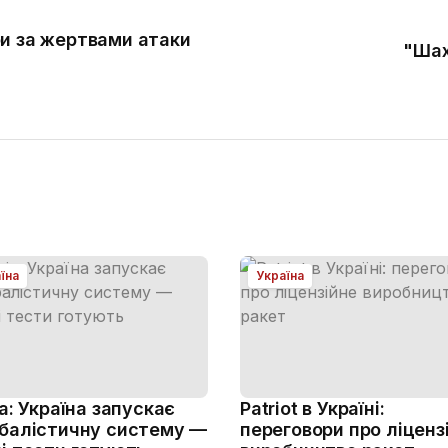
и за жертвами атаки
"Шах
їна
Україна
ja: Україна запускає
Patriot в Україні:
балістичну систему —
переговори про ліценз