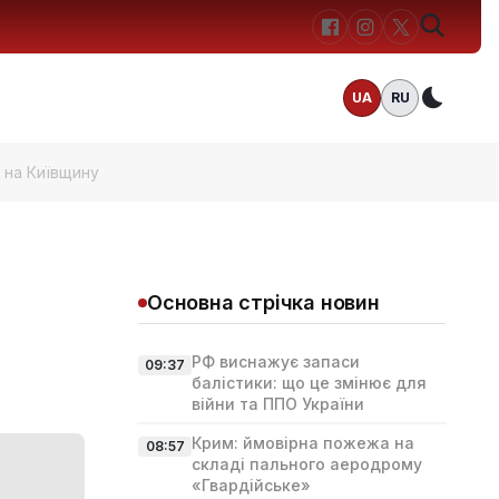
UA
RU
Темн
 на Київщину
Основна стрічка новин
РФ виснажує запаси
09:37
балістики: що це змінює для
війни та ППО України
Крим: ймовірна пожежа на
08:57
складі пального аеродрому
«Гвардійське»