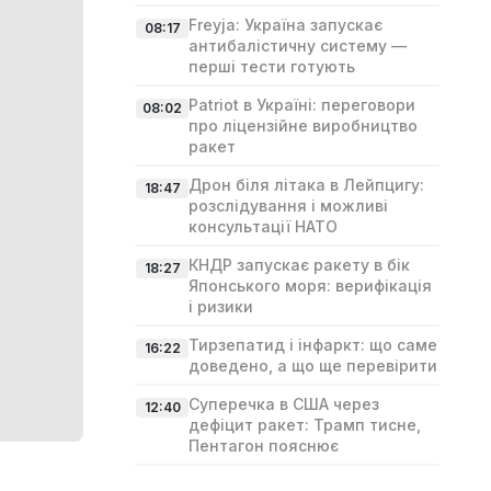
Freyja: Україна запускає
08:17
антибалістичну систему —
перші тести готують
Patriot в Україні: переговори
08:02
про ліцензійне виробництво
ракет
Дрон біля літака в Лейпцигу:
18:47
розслідування і можливі
консультації НАТО
КНДР запускає ракету в бік
18:27
Японського моря: верифікація
і ризики
Тирзепатид і інфаркт: що саме
16:22
доведено, а що ще перевірити
Суперечка в США через
12:40
дефіцит ракет: Трамп тисне,
Пентагон пояснює