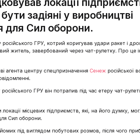
дковував локації підприємст
 бути задіяні у виробництві
я для Сил оборони.
у російського ГРУ, котрий коригував удари ракет і дро
евий житель, завербований через чат-рулетку. Про це 
єві агента центру спецпризначення
Сенеж
російської в
овідомленні.
 російського ГРУ він потрапив під час етеру чат-рулет
 локації місцевих підприємств, які, на його думку, мо
для Сил оборони.
йомих під виглядом побутових розмов, після чого при