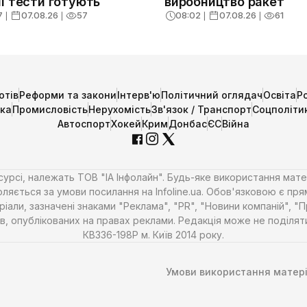
і тести готують
виробництво ракет
7
❘
07.08.26
❘
57
08:02
❘
07.08.26
❘
61
отів
Реформи та закони
Інтерв'ю
Політичний оглядач
Освіта
Р
ика
Промисловість
Нерухомість
Зв'язок / Транспорт
Соцполіти
Автоспорт
Хокей
Крим
Донбас
ЄС
Війна
есурсі, належать ТОВ "ІА Інфолайн". Будь-яке використання мате
ляється за умови посилання на Infoline.ua. Обов'язковою є пря
али, зазначені знаками "Реклама", "PR", "Новини компаній", "
алів, опублікованих на правах реклами. Редакція може не поділ
КВ336-198Р м. Київ 2014 року.
Умови використання матері