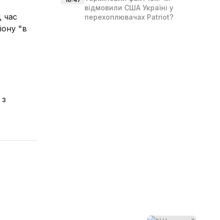
відмовили США Україні у
 час
перехоплювачах Patriot?
іону "в
 з