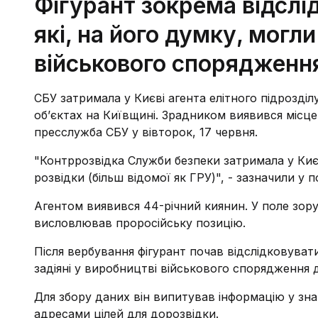
Фігурант зокрема відслі
які, на його думку, могли
військового спорядженн
СБУ затримала у Києві агента елітного підрозділ
об’єктах на Київщині. Зрадником виявився місц
пресслужба СБУ у вівторок, 17 червня.
"Контррозвідка Служби безпеки затримала у Ки
розвідки (більш відомої як ГРУ)", - зазначили у п
Агентом виявився 44-річний киянин. У поле зору
висловлював проросійську позицію.
Після вербування фігурант почав відслідковувати
задіяні у виробництві військового спорядження 
Для збору даних він випитував інформацію у зна
адресами цілей для дорозвідки.