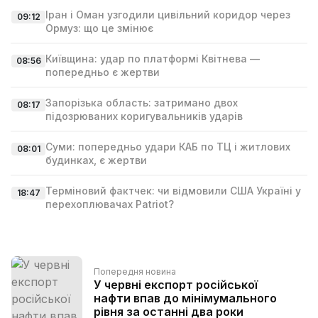
Іран і Оман узгодили цивільний коридор через
09:12
Ормуз: що це змінює
Київщина: удар по платформі Квітнева —
08:56
попередньо є жертви
Запорізька область: затримано двох
08:17
підозрюваних коригувальників ударів
Суми: попередньо удари КАБ по ТЦ і житлових
08:01
будинках, є жертви
Терміновий фактчек: чи відмовили США Україні у
18:47
перехоплювачах Patriot?
Попередня новина
У червні експорт російської
нафти впав до мінімумального
рівня за останні два роки