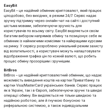
EasyBit
EasyBit – це надійний обмінник криптовалют, який працює
цілодобово, без вихідних, в режимі 24/7. Сервіс надає
зручну підтримку через онлайн-чат на сайті і доступний
шістьма мовами, забезпечуючи зручність для
користувачів по всьому світу. EasyBit виділяється своїм
багатим вибором напрямків обміну та позиціонує себе як
обмінник із найнижчими комісіями та найкращими курсами
на ринку. У сервісу розроблено унікальний режим захисту
від волатильності, а користувачі можуть налаштовувати
відображення графіка цін по кожній валюті, що робить
процес обміну прозорішим і зручнішим.
BitBros
BitBros – це надійний криптовалютний обмінник, що надає
можливість виведення коштів на картки Приватбанку та
картки Visa/MasterCard українських банків. Сервіс працює
як в Україні, так і в Європі, забезпечуючи зручні та швидкі
операції обміну. Він виділяється не тільки швидкою та
надійною роботою, але й гнучкою бонусною та
реферальною системою, а також індивідуальним