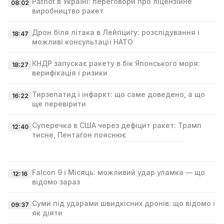
Patriot в Україні: переговори про ліцензійне
08:02
виробництво ракет
Дрон біля літака в Лейпцигу: розслідування і
18:47
можливі консультації НАТО
КНДР запускає ракету в бік Японського моря:
18:27
верифікація і ризики
Тирзепатид і інфаркт: що саме доведено, а що
16:22
ще перевірити
Суперечка в США через дефіцит ракет: Трамп
12:40
тисне, Пентагон пояснює
Falcon 9 і Місяць: можливий удар уламка — що
12:16
відомо зараз
Суми під ударами швидкісних дронів: що відомо і
09:37
як діяти