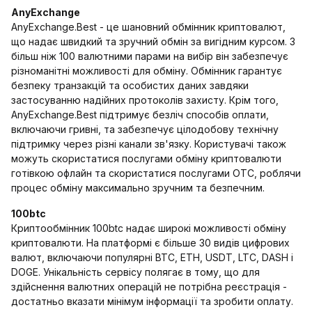
AnyExchange
AnyExchange.Best - це шановний обмінник криптовалют,
що надає швидкий та зручний обмін за вигідним курсом. З
більш ніж 100 валютними парами на вибір він забезпечує
різноманітні можливості для обміну. Обмінник гарантує
безпеку транзакцій та особистих даних завдяки
застосуванню надійних протоколів захисту. Крім того,
AnyExchange.Best підтримує безліч способів оплати,
включаючи гривні, та забезпечує цілодобову технічну
підтримку через різні канали зв'язку. Користувачі також
можуть скористатися послугами обміну криптовалюти
готівкою офлайн та скористатися послугами OTC, роблячи
процес обміну максимально зручним та безпечним.
100btc
Криптообмінник 100btc надає широкі можливості обміну
криптовалюти. На платформі є більше 30 видів цифрових
валют, включаючи популярні BTC, ETH, USDT, LTC, DASH і
DOGE. Унікальність сервісу полягає в тому, що для
здійснення валютних операцій не потрібна реєстрація -
достатньо вказати мінімум інформації та зробити оплату.