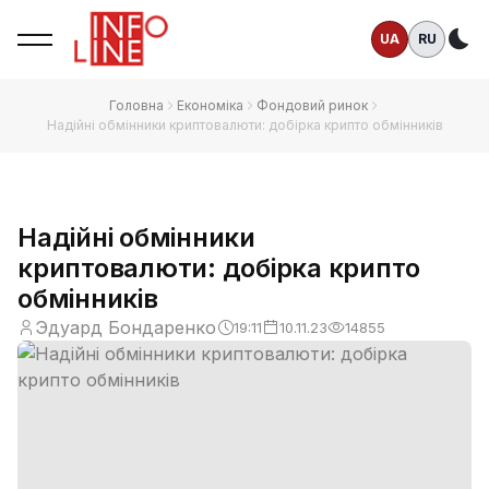
UA
RU
Те
Головна
Економіка
Фондовий ринок
Надійні обмінники криптовалюти: добірка крипто обмінників
Надійні обмінники
криптовалюти: добірка крипто
обмінників
Эдуард Бондаренко
19:11
10.11.23
14855