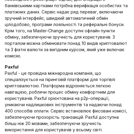
банківськими картками потрібна верифікація особистих та
платіжних даних. Сервіс надає ряд переваг, включаючи
зручний інтерфейс, швидкий автоматичний обмін
цілодобово, програми лояльності та реферальні бонуси.
Крім того, на Master-Change доступні офлайн пункти
обміну, забезпечуючи зручність для користувачів. З
порталом можна обмінювати понад 10 видів криптовалют
та 3 фіатні валюти за вигідним курсом, який уже включає
комісію.
Paxful
Paxful - це провідна міжнародна компанія, що
спеціалізується на піринговій платформі для торгівлі
криптовалютою. Платформа відрізняється легкою
навігацією, роблячи процес обміну комфортним для
користувачів. Paxful орієнтована на p2p-операції,
уникаючи надлишкових інструментів та надаючи понад
400 способів оплати. Сервіс встановлює фіксовані комісії,
забезпечуючи прозорість транзакцій. Paxful доступна
більш ніж 20 мовами, забезпечуючи зручність
використання для користувачів у всьому світі.