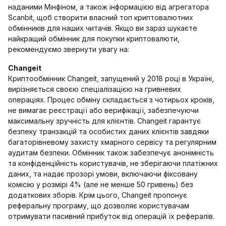
наданими Мінфіном, а також інформацією від агрегатора
Scanbit, щоб створити власний топ криптовалютних
обмінників для наших читачів. Якщо ви зараз шукаєте
найкращий обмінник для покупки криптовалюти,
рекомендуємо звернути увагу на:
Changeit
Криптообмінник Changeit, запущений у 2018 році в Україні,
вирізняється своєю спеціалізацією на гривневих
операціях. Процес обміну складається з чотирьох кроків,
не вимагає реєстрації або верифікації, забезпечуючи
максимальну зручність для клієнтів. Changeit гарантує
безпеку транзакцій та особистих даних клієнтів завдяки
багаторівневому захисту хмарного сервісу та регулярним
аудитам безпеки. Обмінник також забезпечує анонімність
та конфіденційність користувачів, не зберігаючи платіжних
даних, та надає прозорі умови, включаючи фіксовану
комісію у розмірі 4% (але не менше 50 гривень) без
додаткових зборів. Крім цього, Changeit пропонує
реферальну програму, що дозволяє користувачам
отримувати пасивний прибуток від операцій їх рефералів.