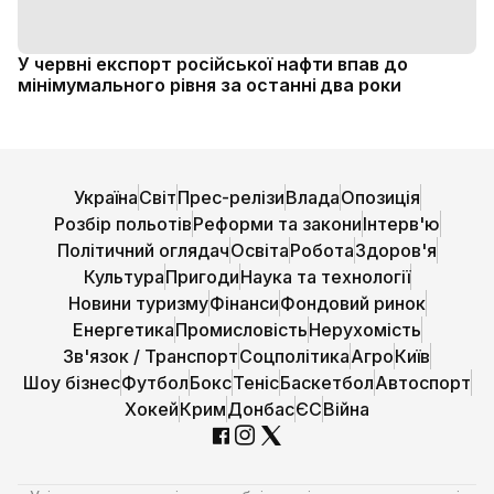
У червні експорт російської нафти впав до
мінімумального рівня за останні два роки
Україна
Світ
Прес-релізи
Влада
Опозиція
Розбір польотів
Реформи та закони
Інтерв'ю
Політичний оглядач
Освіта
Робота
Здоров'я
Культура
Пригоди
Наука та технології
Новини туризму
Фінанси
Фондовий ринок
Енергетика
Промисловість
Нерухомість
Зв'язок / Транспорт
Соцполітика
Агро
Київ
Шоу бізнес
Футбол
Бокс
Теніс
Баскетбол
Автоспорт
Хокей
Крим
Донбас
ЄС
Війна