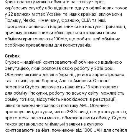
Криптовалюту можна обміняти на готівку через
кур'єрську службу або відвідати одну з офлайнових точок
у 22 великих містах України та інших країнах, включаючи
Польщу, Чехію, Німеччину, Францію, США та інші.
Програма лояльності надає знижки на наступні транзакції,
причому розмір знижки збільшується з кожним новим
обміном криптовалюти 100btc, що робить цей обмінник
особливо привабливим для користувачів.
Crybex
Crybex – надійний криптовалютний обмінник з відмінною
репутацією, який розпочав свою роботу у 2019 році.
Обмінник активно діє як в Україні, де його зареєстровано,
так і в низці країн Європи, Азії та Америки. Основні
переваги Crybex включають наявність 18 криптовалют
для обміну і покупки, роботу по всьому світу, можливість
обміну готівки, відсутність необхідності в реєстрації,
швидке виконання заявок і політику AML. Обмінник
пропонує вигідні курси, які на 2-3% вищі, ніж у конкурентів,
проте деякі валюти мають обмежені ліміти обміну. Crybex
також встановлює мінімальні заявки на купівлю
криптовалюти за фіат, починаючи від 1000 UAH для стейбл