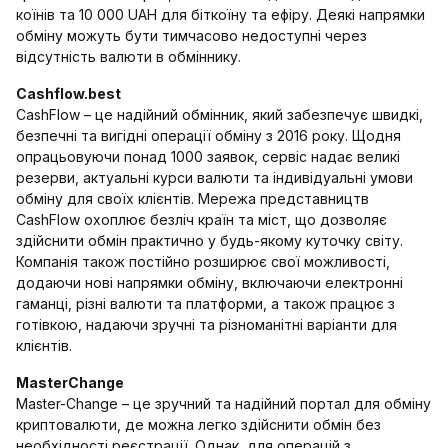
коїнів та 10 000 UAH для біткоїну та ефіру. Деякі напрямки
обміну можуть бути тимчасово недоступні через
відсутність валюти в обміннику.
Cashflow.best
CashFlow – це надійний обмінник, який забезпечує швидкі,
безпечні та вигідні операції обміну з 2016 року. Щодня
опрацьовуючи понад 1000 заявок, сервіс надає великі
резерви, актуальні курси валюти та індивідуальні умови
обміну для своїх клієнтів. Мережа представництв
CashFlow охоплює безліч країн та міст, що дозволяє
здійснити обмін практично у будь-якому куточку світу.
Компанія також постійно розширює свої можливості,
додаючи нові напрямки обміну, включаючи електронні
гаманці, різні валюти та платформи, а також працює з
готівкою, надаючи зручні та різноманітні варіанти для
клієнтів.
MasterChange
Master-Change – це зручний та надійний портал для обміну
криптовалюти, де можна легко здійснити обмін без
необхідності реєстрації. Однак, для операцій з