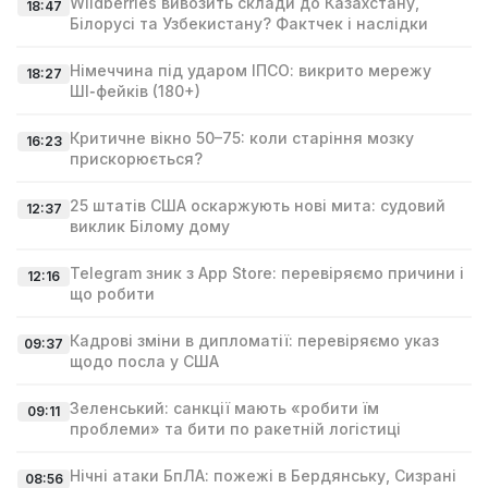
Wildberries вивозить склади до Казахстану,
18:47
Білорусі та Узбекистану? Фактчек і наслідки
Німеччина під ударом ІПСО: викрито мережу
18:27
ШІ‑фейків (180+)
Критичне вікно 50–75: коли старіння мозку
16:23
прискорюється?
25 штатів США оскаржують нові мита: судовий
12:37
виклик Білому дому
Telegram зник з App Store: перевіряємо причини і
12:16
що робити
Кадрові зміни в дипломатії: перевіряємо указ
09:37
щодо посла у США
Зеленський: санкції мають «робити їм
09:11
проблеми» та бити по ракетній логістиці
Нічні атаки БпЛА: пожежі в Бердянську, Сизрані
08:56