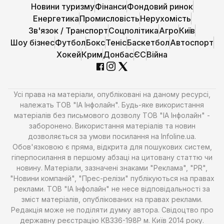
Новини туризму
Фінанси
Фондовий ринок
Енергетика
Промисловість
Нерухомість
Зв'язок / Транспорт
Соцполітика
Агро
Київ
Шоу бізнес
Футбол
Бокс
Теніс
Баскетбол
Автоспорт
Хокей
Крим
Донбас
ЄС
Війна
Усі права на матеріали, опубліковані на даному ресурсі,
належать ТОВ "ІА Інфолайн". Будь-яке використання
матеріалів без письмового дозволу ТОВ "ІА Інфолайн" -
заборонено. Використання матеріалів та новин
дозволяється за умови посилання на Infoline.ua.
Обов'язковою є пряма, відкрита для пошукових систем,
гіперпосилання в першому абзаці на цитовану статтю чи
новину. Матеріали, зазначені знаками "Реклама", "PR",
"Новини компаній", "Прес-релізи" публікуються на правах
реклами. ТОВ "ІА Інфолайн" не несе відповідальності за
зміст матеріалів, опублікованих на правах реклами.
Редакція може не поділяти думку автора. Свідоцтво про
державну реєстрацію КВ336-198Р м. Київ 2014 року.