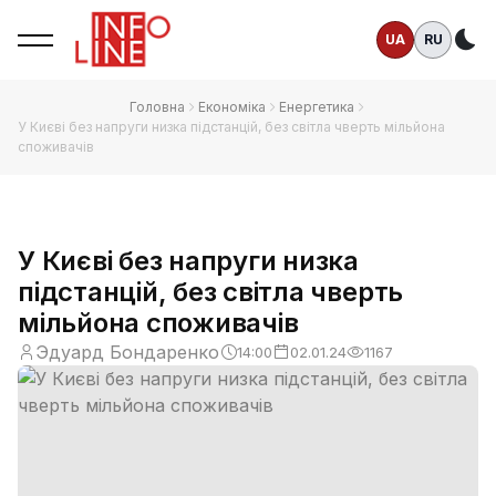
UA
RU
Те
Головна
Економіка
Енергетика
У Києві без напруги низка підстанцій, без світла чверть мільйона
споживачів
У Києві без напруги низка
підстанцій, без світла чверть
мільйона споживачів
Эдуард Бондаренко
14:00
02.01.24
1167