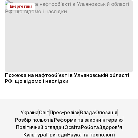
Енергетика
Пожежа на нафтооб’єкті в Ульяновській області
РФ: що відомо і наслідки
Україна
Світ
Прес-релізи
Влада
Опозиція
Розбір польотів
Реформи та закони
Інтерв'ю
Політичний оглядач
Освіта
Робота
Здоров'я
Культура
Пригоди
Наука та технології