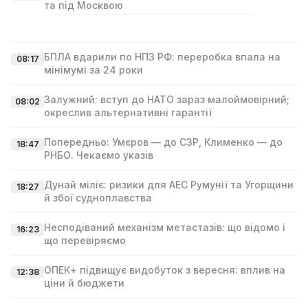
та під Москвою
БПЛА вдарили по НПЗ РФ: переробка впала на
08:17
мінімумі за 24 роки
Залужний: вступ до НАТО зараз малоймовірний;
08:02
окреслив альтернативні гарантії
Попередньо: Умєров — до СЗР, Клименко — до
18:47
РНБО. Чекаємо указів
Дунай міліє: ризики для АЕС Румунії та Угорщини
18:27
й збої судноплавства
Несподіваний механізм метастазів: що відомо і
16:23
що перевіряємо
ОПЕК+ підвищує видобуток з вересня: вплив на
12:38
ціни й бюджети