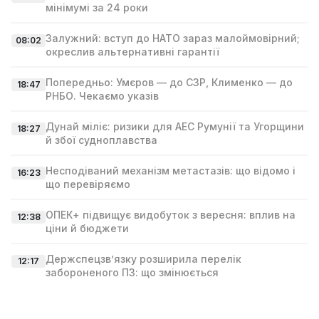
мінімумі за 24 роки
Залужний: вступ до НАТО зараз малоймовірний;
08:02
окреслив альтернативні гарантії
Попередньо: Умєров — до СЗР, Клименко — до
18:47
РНБО. Чекаємо указів
Дунай міліє: ризики для АЕС Румунії та Угорщини
18:27
й збої судноплавства
Несподіваний механізм метастазів: що відомо і
16:23
що перевіряємо
ОПЕК+ підвищує видобуток з вересня: вплив на
12:38
ціни й бюджети
Держспецзв’язку розширила перелік
12:17
забороненого ПЗ: що змінюється