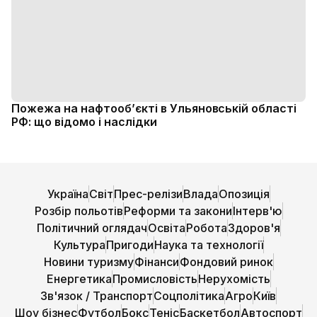
Пожежа на нафтооб’єкті в Ульяновській області
РФ: що відомо і наслідки
Україна
Світ
Прес-релізи
Влада
Опозиція
Розбір польотів
Реформи та закони
Інтерв'ю
Політичний оглядач
Освіта
Робота
Здоров'я
Культура
Пригоди
Наука та технології
Новини туризму
Фінанси
Фондовий ринок
Енергетика
Промисловість
Нерухомість
Зв'язок / Транспорт
Соцполітика
Агро
Київ
Шоу бізнес
Футбол
Бокс
Теніс
Баскетбол
Автоспорт