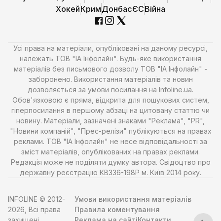
Хокей
Крим
Донбас
ЄС
Війна
Усі права на матеріали, опубліковані на даному ресурсі,
належать ТОВ "ІА Інфолайн". Будь-яке використання
матеріалів без письмового дозволу ТОВ "ІА Інфолайн" -
заборонено. Використання матеріалів та новин
дозволяється за умови посилання на Infoline.ua.
Обов'язковою є пряма, відкрита для пошукових систем,
гіперпосилання в першому абзаці на цитовану статтю чи
новину. Матеріали, зазначені знаками "Реклама", "PR",
"Новини компаній", "Прес-релізи" публікуються на правах
реклами. ТОВ "ІА Інфолайн" не несе відповідальності за
зміст матеріалів, опублікованих на правах реклами.
Редакція може не поділяти думку автора. Свідоцтво про
державну реєстрацію КВ336-198Р м. Київ 2014 року.
INFOLINE © 2012-
Умови використання матеріалів
2026, Всі права
Правила коментування
захищені
Реклама на сайті
Контакти