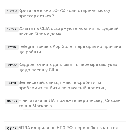
Критичне вікно 50–75: коли старіння мозку
16:23
прискорюється?
25 штатів США оскаржують нові мита: судовий
12:37
виклик Білому дому
Telegram зник з App Store: перевіряємо причини і
12:16
що робити
Кадрові зміни в дипломатії: перевіряємо указ
09:37
щодо посла у США
Зеленський: санкції мають «робити їм
09:11
проблеми» та бити по ракетній логістиці
Нічні атаки БпЛА: пожежі в Бердянську, Сизрані
08:56
та під Москвою
БПЛА вдарили по НПЗ РФ: переробка впала на
08:17