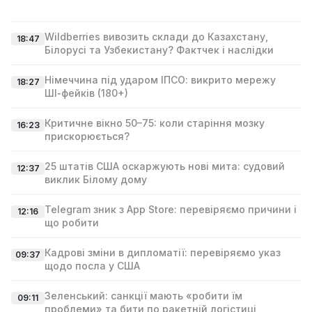
Wildberries вивозить склади до Казахстану,
18:47
Білорусі та Узбекистану? Фактчек і наслідки
Німеччина під ударом ІПСО: викрито мережу
18:27
ШІ‑фейків (180+)
Критичне вікно 50–75: коли старіння мозку
16:23
прискорюється?
25 штатів США оскаржують нові мита: судовий
12:37
виклик Білому дому
Telegram зник з App Store: перевіряємо причини і
12:16
що робити
Кадрові зміни в дипломатії: перевіряємо указ
09:37
щодо посла у США
Зеленський: санкції мають «робити їм
09:11
проблеми» та бити по ракетній логістиці