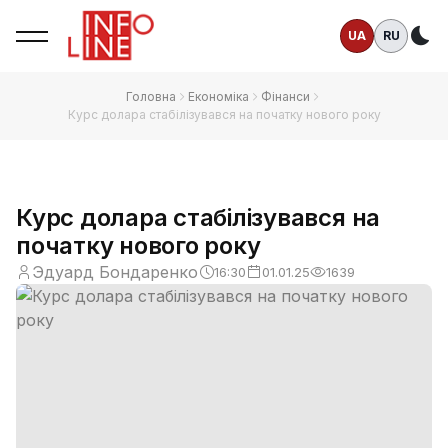
UA
RU
Те
Головна
Економіка
Фінанси
Курс долара стабілізувався на початку нового року
Курс долара стабілізувався на
початку нового року
Эдуард Бондаренко
16:30
01.01.25
1639