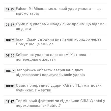
Falcon 9 і Місяць: можливий удар уламка — що
12:16
відомо зараз
Суми під ударами швидкісних дронів: що відомо і
09:37
як діяти
Іран і Оман узгодили цивільний коридор через
09:12
Ормуз: що це змінює
Київщина: удар по платформі Квітнева —
08:56
попередньо є жертви
Запорізька область: затримано двох
08:17
підозрюваних коригувальників ударів
Суми: попередньо удари КАБ по ТЦ і житлових
08:01
будинках, є жертви
Терміновий фактчек: чи відмовили США Україні у
18:47
перехоплювачах Patriot?