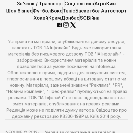
Зв'язок / Транспорт
Соцполітика
Агро
Київ
Шоу бізнес
Футбол
Бокс
Теніс
Баскетбол
Автоспорт
Хокей
Крим
Донбас
ЄС
Війна
Усі права на матеріали, опубліковані на даному ресурсі,
належать ТОВ "ІА Інфолайн". Будь-яке використання
матеріалів без письмового дозволу ТОВ "ІА Інфолайн" -
заборонено. Використання матеріалів та новин
дозволяється за умови посилання на Infoline.ua.
Обов'язковою є пряма, відкрита для пошукових систем,
гіперпосилання в першому абзаці на цитовану статтю чи
новину. Матеріали, зазначені знаками "Реклама", "PR",
"Новини компаній", "Прес-релізи" публікуються на правах
реклами. ТОВ "ІА Інфолайн" не несе відповідальності за
зміст матеріалів, опублікованих на правах реклами.
Редакція може не поділяти думку автора. Свідоцтво про
державну реєстрацію КВ336-198Р м. Київ 2014 року.
INFOLINE © 2012-
Умови використання матеріалів