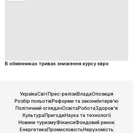
В обмінниках триває зниження курсу євро
Україна
Світ
Прес-релізи
Влада
Опозиція
Розбір польотів
Реформи та закони
Інтерв'ю
Політичний оглядач
Освіта
Робота
Здоров'я
Культура
Пригоди
Наука та технології
Новини туризму
Фінанси
Фондовий ринок
Енергетика
Промисловість
Нерухомість