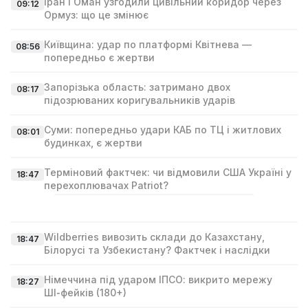
Іран і Оман узгодили цивільний коридор через
09:12
Ормуз: що це змінює
Київщина: удар по платформі Квітнева —
08:56
попередньо є жертви
Запорізька область: затримано двох
08:17
підозрюваних коригувальників ударів
Суми: попередньо удари КАБ по ТЦ і житлових
08:01
будинках, є жертви
Терміновий фактчек: чи відмовили США Україні у
18:47
перехоплювачах Patriot?
Wildberries вивозить склади до Казахстану,
18:47
Білорусі та Узбекистану? Фактчек і наслідки
Німеччина під ударом ІПСО: викрито мережу
18:27
ШІ‑фейків (180+)