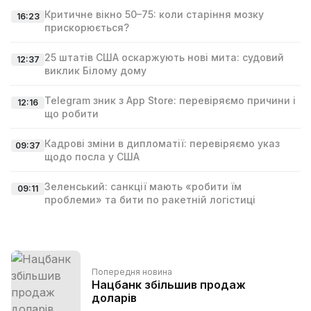
Критичне вікно 50–75: коли старіння мозку
16:23
прискорюється?
25 штатів США оскаржують нові мита: судовий
12:37
виклик Білому дому
Telegram зник з App Store: перевіряємо причини і
12:16
що робити
Кадрові зміни в дипломатії: перевіряємо указ
09:37
щодо посла у США
Зеленський: санкції мають «робити їм
09:11
проблеми» та бити по ракетній логістиці
Попередня новина
Нацбанк збільшив продаж
доларів