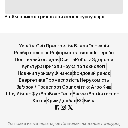
В обмінниках триває зниження курсу євро
Україна
Світ
Прес-релізи
Влада
Опозиція
Розбір польотів
Реформи та закони
Інтерв'ю
Політичний оглядач
Освіта
Робота
Здоров'я
Культура
Пригоди
Наука та технології
Новини туризму
Фінанси
Фондовий ринок
Енергетика
Промисловість
Нерухомість
Зв'язок / Транспорт
Соцполітика
Агро
Київ
Шоу бізнес
Футбол
Бокс
Теніс
Баскетбол
Автоспорт
Хокей
Крим
Донбас
ЄС
Війна
Усі права на матеріали, опубліковані на даному ресурсі,