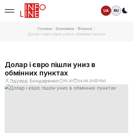
UA
RU
Те
Головна
Економіка
Фінанси
Долар і євро пішли униз в обмінних пунктах
Долар і євро пішли униз в
обмінних пунктах
Эдуард Бондаренко
15:30
04.06.25
1195