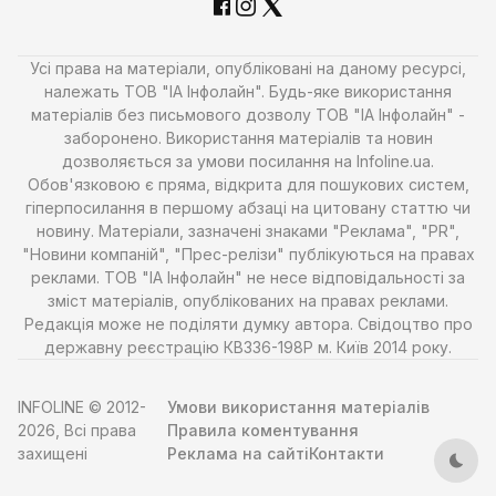
Усі права на матеріали, опубліковані на даному ресурсі,
належать ТОВ "ІА Інфолайн". Будь-яке використання
матеріалів без письмового дозволу ТОВ "ІА Інфолайн" -
заборонено. Використання матеріалів та новин
дозволяється за умови посилання на Infoline.ua.
Обов'язковою є пряма, відкрита для пошукових систем,
гіперпосилання в першому абзаці на цитовану статтю чи
новину. Матеріали, зазначені знаками "Реклама", "PR",
"Новини компаній", "Прес-релізи" публікуються на правах
реклами. ТОВ "ІА Інфолайн" не несе відповідальності за
зміст матеріалів, опублікованих на правах реклами.
Редакція може не поділяти думку автора. Свідоцтво про
державну реєстрацію КВ336-198Р м. Київ 2014 року.
INFOLINE © 2012-
Умови використання матеріалів
2026, Всі права
Правила коментування
захищені
Реклама на сайті
Контакти
Тем