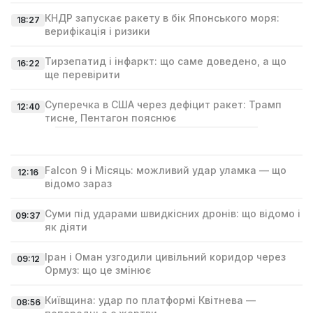
КНДР запускає ракету в бік Японського моря:
18:27
верифікація і ризики
Тирзепатид і інфаркт: що саме доведено, а що
16:22
ще перевірити
Суперечка в США через дефіцит ракет: Трамп
12:40
тисне, Пентагон пояснює
Falcon 9 і Місяць: можливий удар уламка — що
12:16
відомо зараз
Суми під ударами швидкісних дронів: що відомо і
09:37
як діяти
Іран і Оман узгодили цивільний коридор через
09:12
Ормуз: що це змінює
Київщина: удар по платформі Квітнева —
08:56