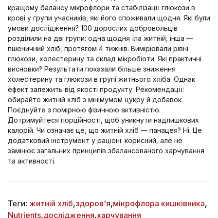
кращому балансу мікрофлори та стабілізації глюкози в
крові у групи учасників, які його споживали щодня. Які були
умови дослідження? 100 дорослих добровольців
розділили на дві групи: одна щодня їла житній, інша —
пшеничний хліб, протягом 4 тижнів. Вимірювали рівні
глюкози, холестерину та склад мікробіоти. Які практичні
висновки? Результати показали більше зниження
холестерину та глюкози в групі житнього хліба. Однак
ефект залежить від якості продукту. Рекомендації:
обирайте житній хліб з мінімумом цукру й добавок.
Поєднуйте з помірною фізичною активністю.
Дотримуйтеся порційності, щоб уникнути надлишкових
калорій. Чи означає це, що житній хліб — панацея? Ні. Це
додатковий інструмент у раціоні: корисний, але не
замінює загальних принципів збалансованого харчування
та активності.
Теги:
житній хліб
,
здоров'я
,
мікрофлора кишківника
,
Nutrients
,
дослідження
,
харчування