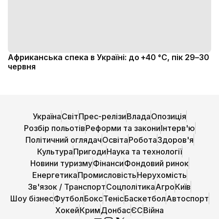
Африканська спека в Україні: до +40 °C, пік 29–30
червня
Україна
Світ
Прес-релізи
Влада
Опозиція
Розбір польотів
Реформи та закони
Інтерв'ю
Політичний оглядач
Освіта
Робота
Здоров'я
Культура
Пригоди
Наука та технології
Новини туризму
Фінанси
Фондовий ринок
Енергетика
Промисловість
Нерухомість
Зв'язок / Транспорт
Соцполітика
Агро
Київ
Шоу бізнес
Футбол
Бокс
Теніс
Баскетбол
Автоспорт
Хокей
Крим
Донбас
ЄС
Війна