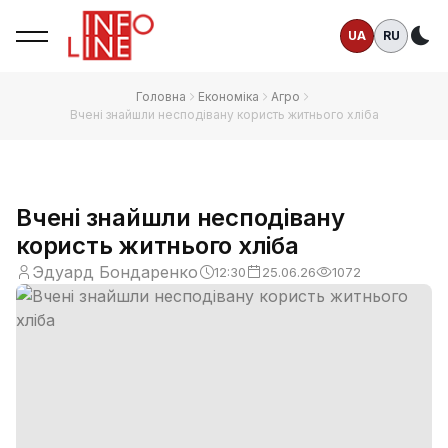
UA
RU
Те
Головна
Економіка
Агро
Вчені знайшли несподівану користь житнього хліба
Вчені знайшли несподівану
користь житнього хліба
Эдуард Бондаренко
12:30
25.06.26
1072