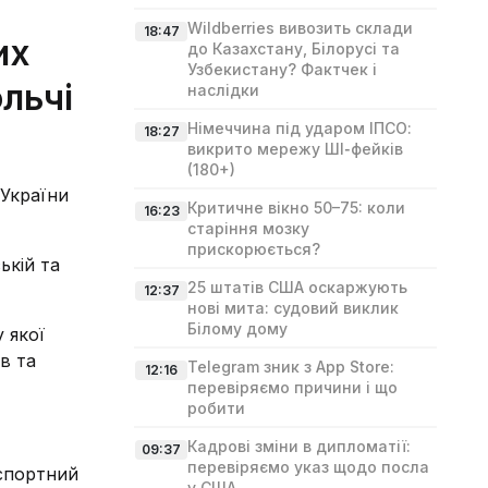
Wildberries вивозить склади
18:47
их
до Казахстану, Білорусі та
Узбекистану? Фактчек і
льчі
наслідки
Німеччина під ударом ІПСО:
18:27
викрито мережу ШІ‑фейків
(180+)
 України
Критичне вікно 50–75: коли
16:23
старіння мозку
прискорюється?
ькій та
25 штатів США оскаржують
12:37
нові мита: судовий виклик
Білому дому
 якої
в та
Telegram зник з App Store:
12:16
перевіряємо причини і що
робити
Кадрові зміни в дипломатії:
09:37
перевіряємо указ щодо посла
кспортний
у США