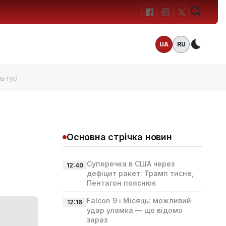
UA
RU
Темн
льтур
Основна стрічка новин
Суперечка в США через
12:40
дефіцит ракет: Трамп тисне,
Пентагон пояснює
Falcon 9 і Місяць: можливий
12:16
удар уламка — що відомо
зараз