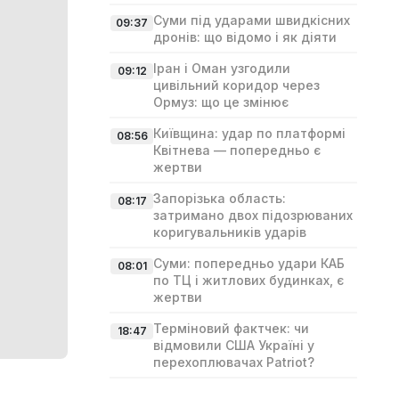
Суми під ударами швидкісних
09:37
дронів: що відомо і як діяти
Іран і Оман узгодили
09:12
цивільний коридор через
Ормуз: що це змінює
Київщина: удар по платформі
08:56
Квітнева — попередньо є
жертви
Запорізька область:
08:17
затримано двох підозрюваних
коригувальників ударів
Суми: попередньо удари КАБ
08:01
по ТЦ і житлових будинках, є
жертви
Терміновий фактчек: чи
18:47
відмовили США Україні у
перехоплювачах Patriot?