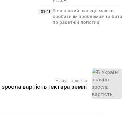
Зеленський: санкції мають
09:11
«робити їм проблеми» та бити
по ракетній логістиці
Наступна новина
о зросла вартість гектара землі