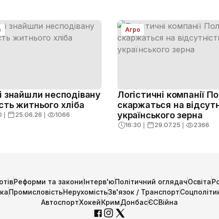
о
Агро
і знайшли несподівану
Логістичні компанії П
сть житнього хліба
скаржаться на відсут
українського зерна
0
❘
25.06.26
❘
1066
16:30
❘
29.07.25
❘
2366
отів
Реформи та закони
Інтерв'ю
Політичний оглядач
Освіта
Р
ика
Промисловість
Нерухомість
Зв'язок / Транспорт
Соцполіти
Автоспорт
Хокей
Крим
Донбас
ЄС
Війна