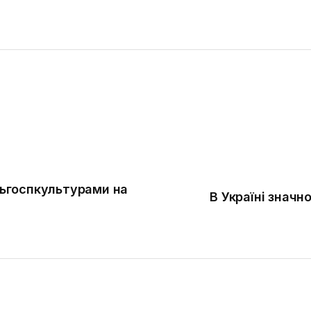
ільгоспкультурами на
В Україні значн