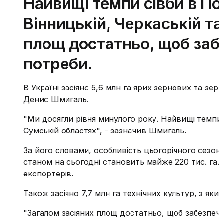
Найвищі темпи сівби в По
Вінницькій, Черкаській т
площ достатньо, щоб заб
потреби.
В Україні засіяно 5,6 млн га ярих зернових та з
Денис Шмигаль.
"Ми досягли рівня минулого року. Найвищі темпи 
Сумській областях", - зазначив Шмигаль.
За його словами, особливість цьогорічного сезо
станом на сьогодні становить майже 220 тис. г
експортерів.
Також засіяно 7,7 млн га технічних культур, з як
"Загалом засіяних площ достатньо, щоб забезпе