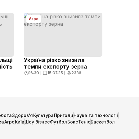
Агро
ольщі
Україна різко знизила
ність
темпи експорту зерна
16:30
❘
15.07.25
❘
2336
обота
Здоров'я
Культура
Пригоди
Наука та технології
ка
Агро
Київ
Шоу бізнес
Футбол
Бокс
Теніс
Баскетбол