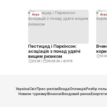
Агро
Агр
Пестицид і Паркінсон:
Вчен
асоціація з понад удвічі
кори
вищим ризиком
12:3
23:28
❘
29.06.26
❘
1176
Україна
Світ
Прес-релізи
Влада
Опозиція
Розбір поль
Новини туризму
Фінанси
Фондовий ринок
Енергет