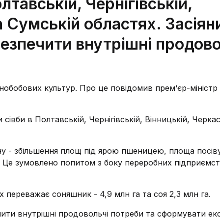
лтавській, Чернігівській,
а Сумській областях. Засіян
езпечити внутрішні продово
ернобобових культур. Про це повідомив прем‘єр-міністр
сівби в Полтавській, Чернігівській, Вінницькій, Черкас
ну - збільшення площ під ярою пшеницею, площа посіву
а. Це зумовлено попитом з боку переробних підприємст
их переважає соняшник - 4,9 млн га та соя 2,3 млн га.
чити внутрішні продовольчі потреби та сформувати е