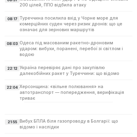
200 цілей, ППО відбила атаку
Туреччина посилила вхід у Чорне море для
08:17
комерційних суден через ризик дронів: що це
означає для зернових маршрутів
Одеса під масованим ракетно‑дроновим
08:03
ударом: вибухи, поранені, перебої зі світлом і
водою
Україна перевіряє дані про закупівлю
22:12
далекобійних ракет у Туреччини: що відомо
Херсонщина: «вільне полювання» на
22:04
автотранспорт — попередження, верифікація
триває
Вибух БПЛА біля газопроводу в Болгарії: що
21:55
відомо і наслідки