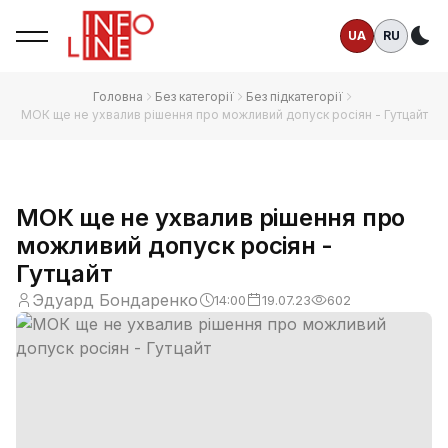
UA
RU
Те
Головна
Без категорії
Без підкатегорії
МОК ще не ухвалив рішення про можливий допуск росіян - Гутцайт
МОК ще не ухвалив рішення про
можливий допуск росіян -
Гутцайт
Эдуард Бондаренко
14:00
19.07.23
602