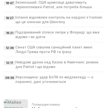
Зеленський: США щомісяця даватимуть
18:47
перехоплювачі Patriot, але потреба більша
Іспанія відновлює контроль на кордоні з Італією:
18:27
що це означає для Шенгену
Підозрюваний сплеск лепри у Флориді: що вже
16:21
відомо і як діяти
Сенат США схвалив санкційний пакет імені
12:36
Ліндсі Гремa проти РФ та Ірану
Невідомі дрони над базою в Німеччині: ризики
12:17
для Patriot і що відомо
Херсонщина: удар БпЛА по медзакладу — є
09:36
поранені, дані уточнюються
Попередня новина