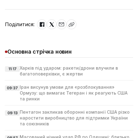
Поділитися:
Основна стрічка новин
Харків під ударом: ракети/дрони влучили в
11:17
багатоповерхівки, є жертви
Іран висунув умови для «розблокування»
09:37
Ормузу: що вимагає Тегеран і як реагують США
та ринки
Пентагон закликав оборонні компанії США різко
09:13
наростити виробництво для підтримки України
та союзників
Масований нічний удар РФ по Одещині: близько
08:57