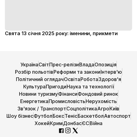
Свята 13 січня 2025 року: іменини, прикмети
Україна
Світ
Прес-релізи
Влада
Опозиція
Розбір польотів
Реформи та закони
Інтерв'ю
Політичний оглядач
Освіта
Робота
Здоров'я
Культура
Пригоди
Наука та технології
Новини туризму
Фінанси
Фондовий ринок
Енергетика
Промисловість
Нерухомість
Зв'язок / Транспорт
Соцполітика
Агро
Київ
Шоу бізнес
Футбол
Бокс
Теніс
Баскетбол
Автоспорт
Хокей
Крим
Донбас
ЄС
Війна