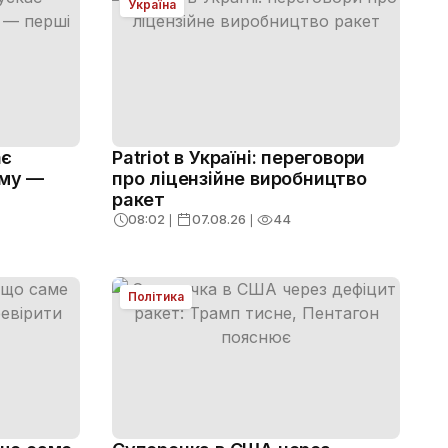
Україна
ає
Patriot в Україні: переговори
ему —
про ліцензійне виробництво
ракет
08:02
❘
07.08.26
❘
44
Політика