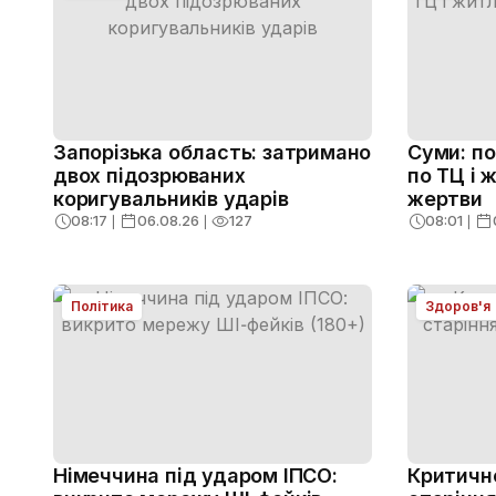
Запорізька область: затримано
Суми: п
двох підозрюваних
по ТЦ і 
коригувальників ударів
жертви
08:17
❘
06.08.26
❘
127
08:01
❘
Політика
Здоров'я
Німеччина під ударом ІПСО:
Критичне