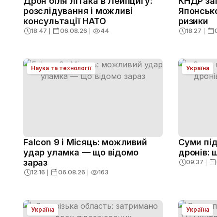
Дрон біля літака в Лейпцигу:
КНДР зап
розслідування і можливі
Японсько
консультації НАТО
ризики
18:47
❘
06.08.26
❘
44
18:27
❘
Наука та технології
Україна
Falcon 9 і Місяць: можливий
Суми пі
удар уламка — що відомо
дронів: 
зараз
09:37
❘
12:16
❘
06.08.26
❘
163
Україна
Україна