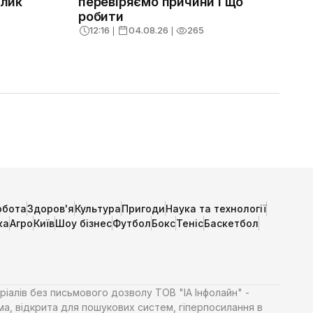
клик
перевіряємо причини і що
робити
12:16
❘
04.08.26
❘
265
обота
Здоров'я
Культура
Пригоди
Наука та технології
ка
Агро
Київ
Шоу бізнес
Футбол
Бокс
Теніс
Баскетбол
ріалів без письмового дозволу ТОВ "ІА Інфолайн" -
ма, відкрита для пошукових систем, гіперпосилання в