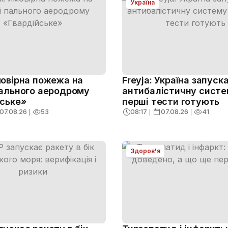
Україна
мовірна пожежа на
Freyja: Україна запуск
пального аеродрому
антибалістичну сист
йське»
перші тести готують
07.08.26
❘
53
08:17
❘
07.08.26
❘
41
Здоров'я