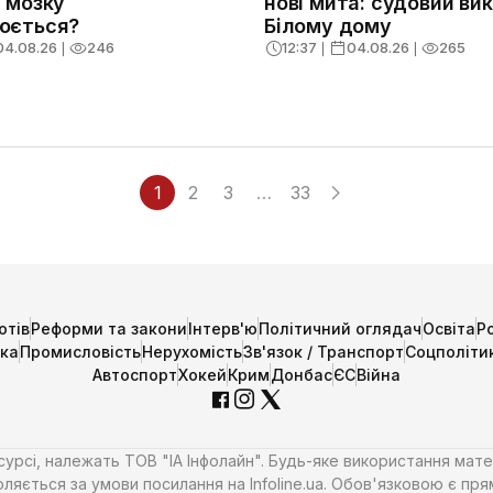
 мозку
нові мита: судовий ви
юється?
Білому дому
04.08.26
❘
246
12:37
❘
04.08.26
❘
265
1
2
3
…
33
отів
Реформи та закони
Інтерв'ю
Політичний оглядач
Освіта
Р
ика
Промисловість
Нерухомість
Зв'язок / Транспорт
Соцполіти
Автоспорт
Хокей
Крим
Донбас
ЄС
Війна
есурсі, належать ТОВ "ІА Інфолайн". Будь-яке використання мате
ляється за умови посилання на Infoline.ua. Обов'язковою є пря