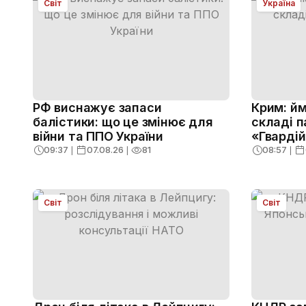
Світ
Україна
РФ виснажує запаси
Крим: й
балістики: що це змінює для
складі 
війни та ППО України
«Гварді
09:37
❘
07.08.26
❘
81
08:57
❘
Світ
Світ