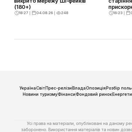
викрито мережу ШІ‑фейків
старіння
(180+)
прискор
18:27
❘
04.08.26
❘
248
16:23
❘
Україна
Світ
Прес-релізи
Влада
Опозиція
Розбір поль
Новини туризму
Фінанси
Фондовий ринок
Енергет
Усі права на матеріали, опубліковані на даному р
заборонено. Використання матеріалів та новин дозво