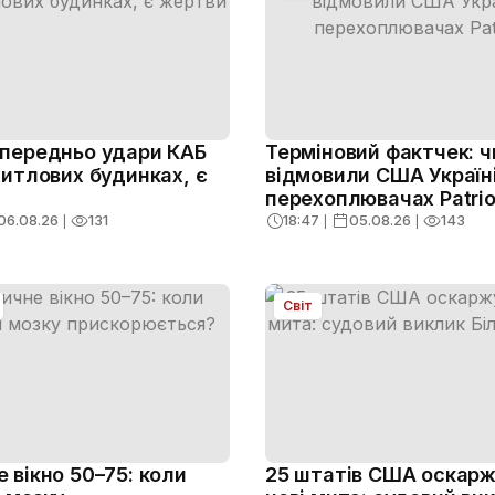
опередньо удари КАБ
Терміновий фактчек: ч
житлових будинках, є
відмовили США Україні
перехоплювачах Patrio
06.08.26
❘
131
18:47
❘
05.08.26
❘
143
Світ
 вікно 50–75: коли
25 штатів США оскар