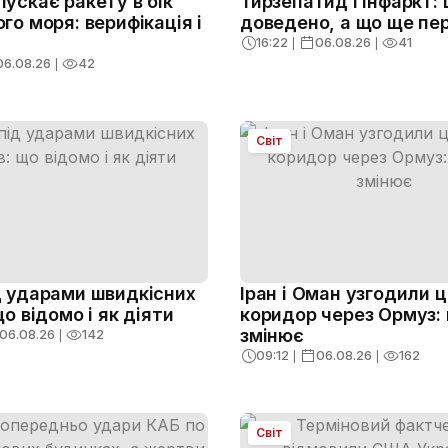
ускає ракету в бік
Тирзепатид і інфаркт:
го моря: верифікація і
доведено, а що ще пе
16:22
❘
06.08.26
❘
41
06.08.26
❘
42
Світ
д ударами швидкісних
Іран і Оман узгодили 
що відомо і як діяти
коридор через Ормуз:
змінює
06.08.26
❘
142
09:12
❘
06.08.26
❘
162
Світ