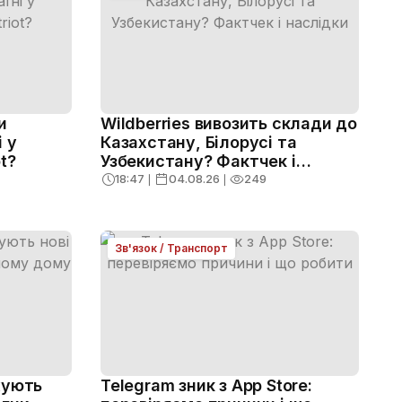
и
Wildberries вивозить склади до
 у
Казахстану, Білорусі та
t?
Узбекистану? Фактчек і
наслідки
18:47
❘
04.08.26
❘
249
Зв'язок / Транспорт
жують
Telegram зник з App Store: