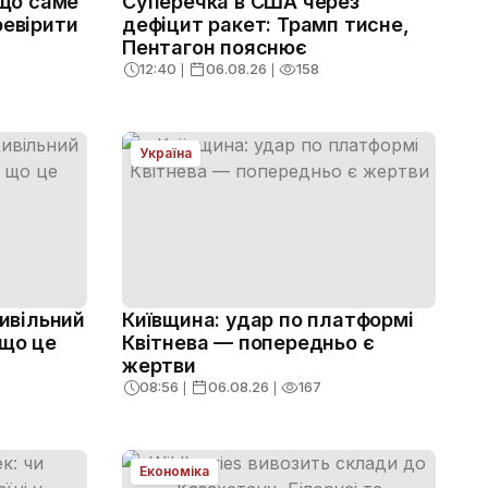
 що саме
Суперечка в США через
ревірити
дефіцит ракет: Трамп тисне,
Пентагон пояснює
12:40
❘
06.08.26
❘
158
Україна
цивільний
Київщина: удар по платформі
 що це
Квітнева — попередньо є
жертви
08:56
❘
06.08.26
❘
167
Економіка