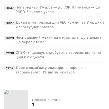
Попередньо: Умєров — до СЗР, Клименко — до
18:47
РНБО. Чекаємо указів
Дунай міліє: ризики для АЕС Румунії та Угорщини
18:27
й збої судноплавства
Несподіваний механізм метастазів: що відомо і
16:23
що перевіряємо
ОПЕК+ підвищує видобуток з вересня: вплив на
12:38
ціни й бюджети
Держспецзв’язку розширила перелік
12:17
забороненого ПЗ: що змінюється
Попередня новина
1