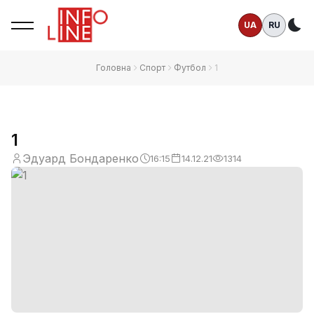
UA
RU
Те
Головна
Спорт
Футбол
1
1
Эдуард Бондаренко
16:15
14.12.21
1314