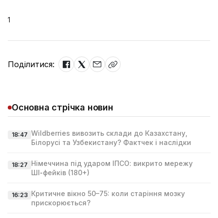
1
Поділитися:
Основна стрічка новин
Wildberries вивозить склади до Казахстану,
18:47
Білорусі та Узбекистану? Фактчек і наслідки
Німеччина під ударом ІПСО: викрито мережу
18:27
ШІ‑фейків (180+)
Критичне вікно 50–75: коли старіння мозку
16:23
прискорюється?