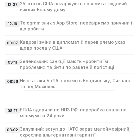
25 штатів США оскаржують нові мита: судовий
12:37
виклик Білому дому
Telegram зник з App Store: перевіряємо причини і
12:16
що робити
Кадрові зміни в дипломатії: перевіряємо указ
09:37
щодо посла у США
Зеленський: санкції мають «робити їм
09:11
проблеми» та бити по ракетній логістиці
Нічні атаки БпЛА: пожежі в Бердянську, Сизрані
08:56
та під Москвою
БПЛА вдарили по НПЗ РФ: переробка впала на
08:17
мінімумі за 24 роки
Залужний: вступ до НАТО зараз малоймовірний;
08:02
окреслив альтернативні гарантії