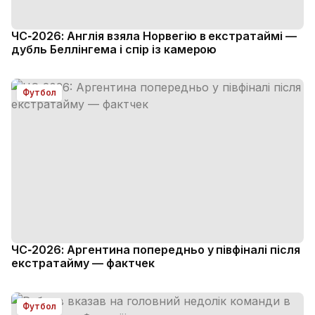
ЧС‑2026: Англія взяла Норвегію в екстратаймі —
дубль Беллінгема і спір із камерою
Футбол
ЧС‑2026: Аргентина попередньо у півфіналі після
екстратайму — фактчек
Футбол