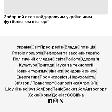
Забарний став найдорожчим українським
футболістом в історії
Україна
Світ
Прес-релізи
Влада
Опозиція
Розбір польотів
Реформи та закони
Інтерв'ю
Політичний оглядач
Освіта
Робота
Здоров'я
Культура
Пригоди
Наука та технології
Новини туризму
Фінанси
Фондовий ринок
Енергетика
Промисловість
Нерухомість
Зв'язок / Транспорт
Соцполітика
Агро
Київ
Шоу бізнес
Футбол
Бокс
Теніс
Баскетбол
Автоспорт
Хокей
Крим
Донбас
ЄС
Війна