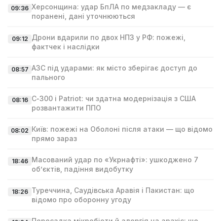
Херсонщина: удар БпЛА по медзакладу — є
09:36
поранені, дані уточнюються
Дрони вдарили по двох НПЗ у РФ: пожежі,
09:12
фактчек і наслідки
АЗС під ударами: як місто зберігає доступ до
08:57
пального
С‑300 і Patriot: чи здатна модернізація з США
08:16
розвантажити ППО
Київ: пожежі на Оболоні після атаки — що відомо
08:02
прямо зараз
Масований удар по «Укрнафті»: ушкоджено 7
18:46
об’єктів, падіння видобутку
Туреччина, Саудівська Аравія і Пакистан: що
18:26
відомо про оборонну угоду
Пересадка мікробіоти й алергія на арахіс: що