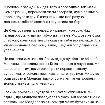
"Помилки є завжди, ми для того й проводимо такі матчі.
Немає різниці, перемогли ми чи програли, дуже важливо
проаналізувати гру. Я впевнений, що цей рахунок
дозволить збірній спокійно готуватися до Євро.
Це була остання гра перед фінальним турніром. Наші
гравці розуміли, що потрібно дати темп. Молдова не була
слабкою, вона намагалася показати себе якнайкраще. Але
ми домінували в першому таймі, швидкий гол додав нам
упевненості.
Це важлива для нас гра. Розумію, що футболісти збірної
Молдови проводили останній матч перед відпусткою. Ми
задоволені тим, що зіграли проти першого складу
суперника, отримали можливість підготуватися. Ми дуже
раді зіграти в Молдові. Звісно, усі матчі, які ми провели,
допомогли нам підготуватися.
Коли ми обирали ці зустрічі, то шукали суперників. Ми
вдячні, що Молдова погодилася зіграти. Ми абсолютно не
вважали, що Молдова за стилем гри може бути схожа на