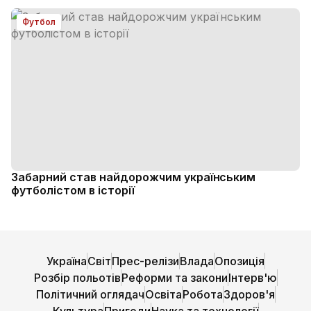
Футбол
Забарний став найдорожчим українським
футболістом в історії
Україна
Світ
Прес-релізи
Влада
Опозиція
Розбір польотів
Реформи та закони
Інтерв'ю
Політичний оглядач
Освіта
Робота
Здоров'я