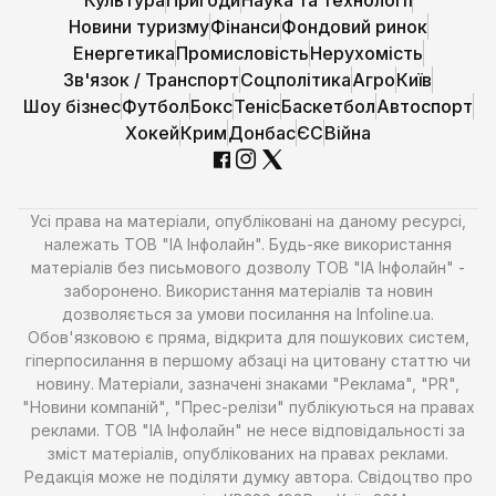
Культура
Пригоди
Наука та технології
Новини туризму
Фінанси
Фондовий ринок
Енергетика
Промисловість
Нерухомість
Зв'язок / Транспорт
Соцполітика
Агро
Київ
Шоу бізнес
Футбол
Бокс
Теніс
Баскетбол
Автоспорт
Хокей
Крим
Донбас
ЄС
Війна
Усі права на матеріали, опубліковані на даному ресурсі,
належать ТОВ "ІА Інфолайн". Будь-яке використання
матеріалів без письмового дозволу ТОВ "ІА Інфолайн" -
заборонено. Використання матеріалів та новин
дозволяється за умови посилання на Infoline.ua.
Обов'язковою є пряма, відкрита для пошукових систем,
гіперпосилання в першому абзаці на цитовану статтю чи
новину. Матеріали, зазначені знаками "Реклама", "PR",
"Новини компаній", "Прес-релізи" публікуються на правах
реклами. ТОВ "ІА Інфолайн" не несе відповідальності за
зміст матеріалів, опублікованих на правах реклами.
Редакція може не поділяти думку автора. Свідоцтво про