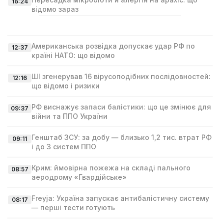
16:24
відомо зараз
Американська розвідка допускає удар РФ по
12:37
країні НАТО: що відомо
ШІ згенерував 16 вірусоподібних послідовностей:
12:16
що відомо і ризики
РФ виснажує запаси балістики: що це змінює для
09:37
війни та ППО України
Генштаб ЗСУ: за добу — близько 1,2 тис. втрат РФ
09:11
і до 3 систем ППО
Крим: ймовірна пожежа на складі пального
08:57
аеродрому «Гвардійське»
Freyja: Україна запускає антибалістичну систему
08:17
— перші тести готують