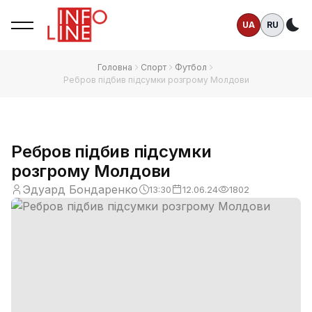
UA
RU
Те
Головна
Спорт
Футбол
Ребров підбив підсумки розгрому Молдови
Ребров підбив підсумки
розгрому Молдови
Эдуард Бондаренко
13:30
12.06.24
1802